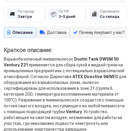
По городу
По РФ
Самовывоз
🚚
📦
🏬
Завтра
2–5 дней
Со склада
Описание
Доставка
Почему покупают у нас?
Краткое описание:
Взрывобезопасный пневмопылесос
Dustin Tank DWSM 50
Ventury Z21
применяется для сбора сухой и жидкой грязи на
промышленных предприятиях с потенциально взрывоопасной
атмосферой. Согласно Директиве
ATEX Directive 94/9/EC
для
оборудования во взрывоопасных зонах, пылесос
сертифицирован для использования в зоне 21 (группа II,
категория 2GD, температура воспламенения материала от
100°C). Разрежение в пневмопылесосе создается с помощью
потока сжатого воздуха, поступающего из любой пневмосети
с помощью подводящей трубки
Ventury
. Устройство,
работающее на сжатом воздухе, незаменимо для работы на
участках, где невозможно подвести электросеть или
использование электричества запрещено.