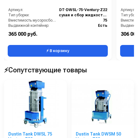
Артикул:
DT-DWSL-75-Ventury-Z22
Артикул:
Тип уборки:
сухая и сбор жидкостей
Тип убор
Вместимость мусоросборника (л):
75
Выдвижной контейнер:
Есть
Выдвижно
Давление пневмосети (бар):
4,6
365 000 руб.
306 000
Диаметр всасывающего отверстия (мм):
60
⚡ В корзину
⚡Сопутствующие товары
Dustin Tank DWSL 75
Dustin Tank DWSM 50