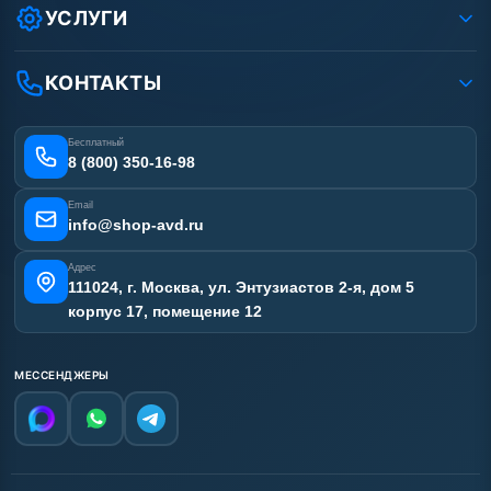
Условия соглашения
Оплата
УСЛУГИ
Вакансии
Доставка
Услуги
Рассрочка
Гарантия
Аренда АВД
КОНТАКТЫ
Статьи
Лизинг
Ремонт АВД
Получить скидку
Сертификаты
Бесплатный
Наши работы
8 (800) 350-16-98
Отзывы наших клиентов
Email
Карта сайта
info@shop-avd.ru
Адрес
111024, г. Москва, ул. Энтузиастов 2-я, дом 5
корпус 17, помещение 12
МЕССЕНДЖЕРЫ