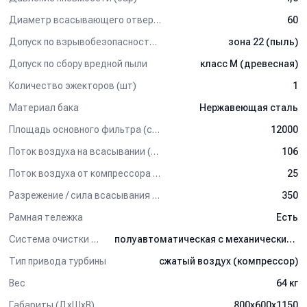
- Рамная конструкция на колёсах с выкатывающимся баком.
Диаметр всасывающего отверстия (мм)
60
- Токопроводящий бак из нержавеющей стали.
- Боковой входной патрубок для создания циклонного
Допуск по взрывобезопасности (ATEX)
зона 22 (пыль)
эффекта.
Допуск по сбору вредной пыли
класс M (древесная)
- Полуавтоматический встряхиватель фильтра с
механическим управлением.
Количество эжекторов (шт)
1
- Лоток для хранения аксессуаров.
Материал бака
Нержавеющая сталь
- Одновременная уборка сухой и жидкой грязи.
Площадь основного фильтра (см2)
12000
Комплект поставки:
Поток воздуха на всасывании (л/сек)
106
Номинальный диаметр входного патрубка – 60 мм.
- Полиэстеровый фильтр-картридж (1 мкм, класс M).
Поток воздуха от компрессора (л/сек)
25
Разрежение / сила всасывания (мбар)
350
Дополнительные опции:
Рамная тележка
Есть
- Фильтр HEPA с эффективностью фильтрации 99,999% (0,18
мкм, класс H).
Система очистки фильтра
полуавтоматическая с механическим управлением
Применение:
Тип привода турбины
сжатый воздух (компрессор)
Вес
64 кг
Пневмопылесос для сухой и влажной уборки представляет
собой универсальный аппарат, пригодный для общих сложных
Габариты (ДхШхВ)
800х600х1150