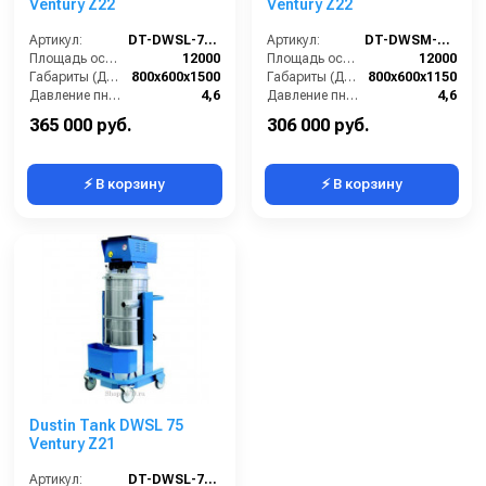
Ventury Z22
Ventury Z22
Артикул:
DT-DWSL-75-Ventury-Z22
Артикул:
DT-DWSM-50-Ventury-Z22
Площадь основного фильтра (см2):
12000
Площадь основного фильтра (см2):
12000
Габариты (ДхШхВ):
800х600х1500
Габариты (ДхШхВ):
800х600х1150
Давление пневмосети (бар):
4,6
Давление пневмосети (бар):
4,6
Диаметр всасывающего отверстия (мм):
60
Диаметр всасывающего отверстия (мм):
60
365 000 руб.
306 000 руб.
⚡ В корзину
⚡ В корзину
Dustin Tank DWSL 75
Ventury Z21
Артикул:
DT-DWSL-75-Ventury-Z21