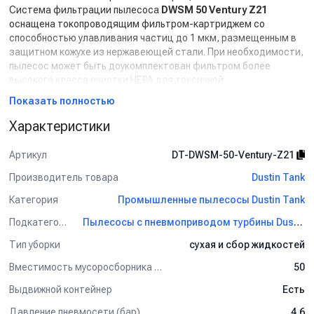
Система фильтрации пылесоса
DWSM 50 Ventury Z21
оснащена токопроводящим фильтром-картриджем со
способностью улавливания частиц до 1 мкм, размещенным в
защитном кожухе из нержавеющей стали. При необходимости,
пылесос может быть доукомплектован фильтром более
высокого класса очистки HEPA для токсичной
мелкодисперсной пыли до 0,18 мкм. Полуавтоматический
Показать полностью
шейкер очистки фильтра позволяет поддерживать
продолжительность и эффективность работы фильтра путем
Характеристики
его высокочастотного вибрационного встряхивания и
обратной продувки воздуха. Система очистки фильтра
Артикул
DT-DWSM-50-Ventury-Z21
приводится в действие переключением выключателя.
Производитель товара
Dustin Tank
Пылесос
DWSM 50 Ventury Z21
обладает возможностью
одновременной уборки сухой и жидкой грязи без замены
Категория
Промышленные пылесосы Dustin Tank
фильтрующего комплекта. Смешанный мусор при проходе
через тангенциально расположенный патрубок попадает в
Подкатегория
Пылесосы с пневмоприводом турбины Dustin Tank
циклонное завихрение потока воздуха, разделяясь на сухие и
Тип уборки
сухая и сбор жидкостей
жидкие фракции. Сухие частицы улавливаются фильтром, в то
время как жидкая грязь скапливается на дне бака в пределах
Вместимость мусоросборника (л)
50
его объема.
Выдвижной контейнер
Есть
Характерные преимущества:
Давление пневмосети (бар)
4,6