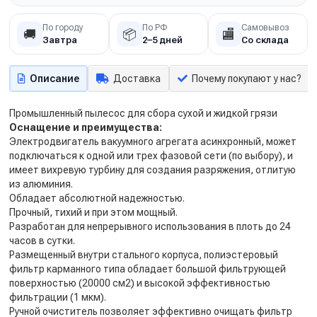
По городу
По РФ
Самовывоз
🚚
📦
🏬
Завтра
2–5 дней
Со склада
Описание
Доставка
Почему покупают у нас?
Промышленный пылесос для сбора сухой и жидкой грязи
Оснащение и преимущества:
Электродвигатель вакуумного агрегата асинхронный, может
подключаться к одной или трех фазовой сети (по выбору), и
имеет вихревую турбину для создания разряжения, отлитую
из алюминия.
Обладает абсолютной надежностью.
Прочный, тихий и при этом мощный.
Разработан для непрерывного использования в плоть до 24
часов в сутки.
Размещенный внутри стального корпуса, полиэстеровый
фильтр карманного типа обладает большой фильтрующей
поверхностью (20000 см2) и высокой эффективностью
фильтрации (1 мкм).
Ручной очиститель позволяет эффективно очищать фильтр