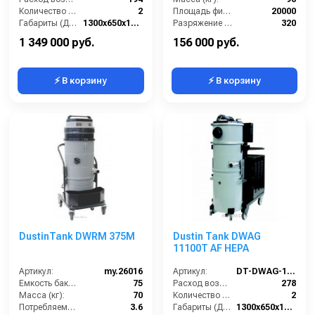
Количество всасывающих турбин (шт):
2
Площадь фильтра (см2):
20000
Габариты (ДхШхВ):
1300х650х1600
Разряжение (мБар):
320
Разрежение / сила всасывания (мбар):
460-500
Размеры (ДхШхВ):
800х600х1650
1 349 000 руб.
156 000 руб.
⚡ В корзину
⚡ В корзину
DustinTank DWRM 375M
Dustin Tank DWAG
11100T AF HEPA
Артикул:
my.26016
Артикул:
DT-DWAG-11100T-AF-HEPA
Емкость бака для мусора (л):
75
Расход воздуха (л/сек):
278
Масса (кг):
70
Количество всасывающих турбин (шт):
2
Потребляемая мощность (кВт):
3.6
Габариты (ДхШхВ):
1300х650х1600