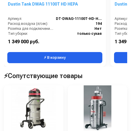
Dustin Tank DWAG 11100T HD HEPA
Dustin 
Артикул:
DT-DWAG-11100T-HD-HEPA
Артикул:
Расход воздуха (л/сек):
194
Расход во
Розетка для подключения инструмента:
Нет
Тип уборки:
только сухая
Тип убор
Вместимость мусоросборника (л):
100
1 349 000 руб.
1 349 0
Выдвижной контейнер:
Есть
Выдвижно
⚡ В корзину
⚡Сопутствующие товары