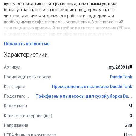
путем вертикального встряхивания, тем самым удаляя
большую часть пыли, что позволяет поддерживать его
чистым, увеличивая время его работы и поддерживая
необходимую эффективность всасывания. Установленный
тангенциально приемный патрубок из литого алюминия (60 мм
в диаметре) создает завихрение потока воздуха что
обеспечивает инерционное отделение твердых и жидких
Показать полностью
материалов, оставляя для фильтрации только мелкую пыль,
жидкость можно собирать (в пределах объема бака) без
Характеристики
необходимости замены или извлечения фильтра.
Конструкция пылесоса выполнена в металле.
Артикул
my.26091
Все детали защищены от коррозии высокопрочным
лакокрасочным покрытием.
Производитель товара
DustInTank
Рама установлена на прочных колесах, на ней закреплен
Категория
Промышленные пылесосы DustInTank
изящный ящик для размещения аксессуаров.
Подкатегория
Трёхфазные пылесосы для сухой уборки DustInTank
Класс пыли
М
Количество турбин (шт)
3
Напряжение
380
HEPA фильтр в комплекте
Нет