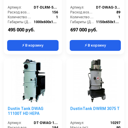
Артикул:
DT-DLRM-55120T-AF
Артикул:
DT-DWAG-30100T-HEPA
Расход воздуха (л/сек):
156
Расход воздуха (л/сек):
89
Количество всасывающих турбин (шт):
1
Количество всасывающих турбин (шт):
1
Габариты (ДхШхВ):
1000х600х1350
Габариты (ДхШхВ):
1150х650х1600
Разрежение / сила всасывания (мбар):
260-320
Разрежение / сила всасывания (мбар):
260-320
495 000 руб.
697 000 руб.
⚡ В корзину
⚡ В корзину
Dustin Tank DWAG
DustinTank DWRM 3075 T
11100T HD HEPA
Артикул:
DT-DWAG-11100T-HD-HEPA
Артикул:
10297
Расход воздуха (л/сек):
194
Масса (кг):
90