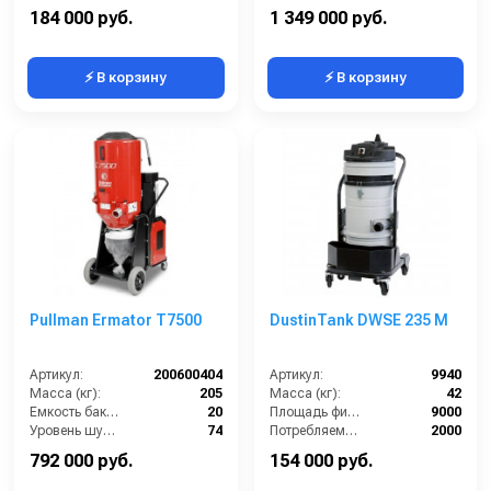
Количество турбин (шт):
3
Разрежение / сила всасывания (мбар):
260-320
184 000 руб.
1 349 000 руб.
⚡ В корзину
⚡ В корзину
Pullman Ermator T7500
DustinTank DWSE 235 M
Артикул:
200600404
Артикул:
9940
Масса (кг):
205
Масса (кг):
42
Емкость бака для мусора (л):
20
Площадь фильтра (см2):
9000
Уровень шума (дБ):
74
Потребляемая мощность (Вт):
2000
Тип пылесборника:
мешок
Разряжение (мБар):
320
792 000 руб.
154 000 руб.