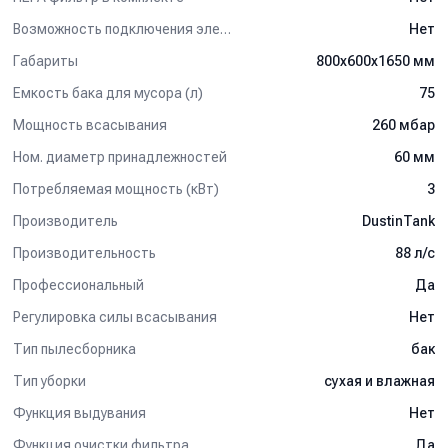
Возможность подключения электрощетки
Нет
Габариты
800х600х1650 мм
Емкость бака для мусора (л)
75
Мощность всасывания
260 мбар
Ном. диаметр принадлежностей
60 мм
Потребляемая мощность (кВт)
3
Производитель
DustinTank
Производительность
88 л/c
Профессиональный
Да
Регулировка силы всасывания
Нет
Тип пылесборника
бак
Тип уборки
сухая и влажная
Функция выдувания
Нет
Функция очистки фильтра
Да