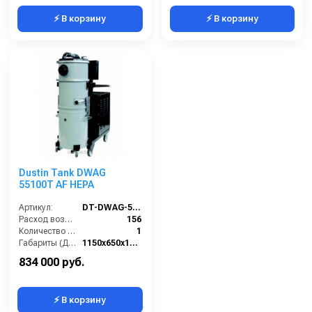
⚡ В корзину
⚡ В корзину
Dustin Tank DWAG
55100T AF HEPA
Артикул:
DT-DWAG-55100T-AF-HEPA
Расход воздуха (л/сек):
156
Количество всасывающих турбин (шт):
1
Габариты (ДхШхВ):
1150х650х1600
Разрежение / сила всасывания (мбар):
260-320
834 000 руб.
⚡ В корзину