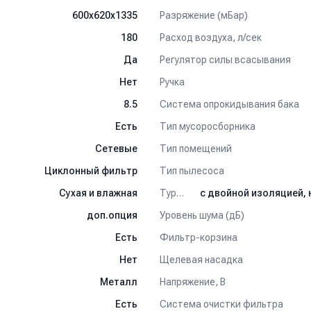
Разряжение (мБар)
600x620x1335
Расход воздуха, л/сек
180
Регулятор силы всасывания
Да
Ручка
Нет
Система опрокидывания бака
8.5
Тип мусоросборника
Есть
Тип помещений
Сетевые
Тип пылесоса
Циклонный фильтр
Турбина
Сухая и влажная
Уровень шума (дБ)
доп.опция
Фильтр-корзина
Есть
Щелевая насадка
Нет
Напряжение, В
Металл
Система очистки фильтра
Есть