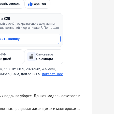
собы оплаты
Гарантия
 и B2B
ный расчёт, закрывающие документы.
ля компаний и организаций. Почта для
ить заявку
о РФ
Самовывоз
🏬
–5 дней
Со склада
 м, 1100 Вт, 80 л, 2260 см2, 765 м3/ч,
 мБар, 8.5 м, доп.опция м,
показать все
х задач по уборке. Данная модель сочетает в
ленных предприятиях, в цехах и мастерских, а