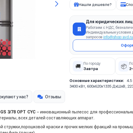
Нашли дешевле?
Спо
Для юридических лиц
Работаем с НДС, безналич
Индивидуальные условия д
запросов
info@shop-avd.ru
Оформ
По городу
П
🚚
📦
Завтра
2
Основные характеристики:
4.5
3400 кВт, 600x620x1335 ДхШхВ, 223
окупают у нас?
Отзывы
GS 3/78 OPT CYC
– инновационный пылесос для профессиональны
териалы, всех деталей составляющих аппарат.
й стружки,порошковой краски и прочих мелких фракций на промыш
стем фильтрации).