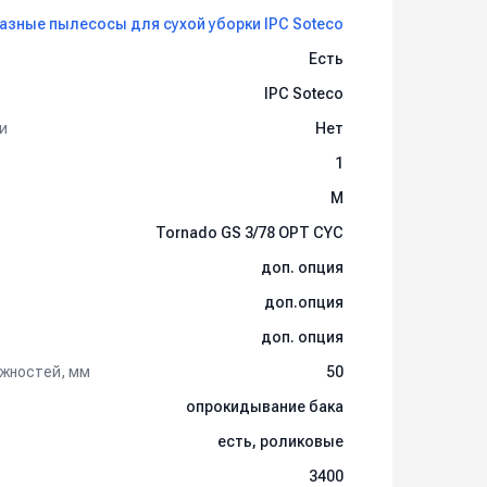
азные пылесосы для сухой уборки IPC Soteco
Есть
IPC Soteco
и
Нет
1
M
Tornado GS 3/78 OPT CYC
доп. опция
доп.опция
доп. опция
жностей, мм
50
опрокидывание бака
есть, роликовые
3400