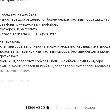
ы оседают на дно бака.
 там от воздуха отделяются более мелкие частицы, содержащиеся
через фильтр-мешок из микрофибры.
ку через Hepa фильтр.
oteco Tornado OPT GS3/78 CYC:
материалов.
асть пылесоса,выполнена из экологически чистого пластика, прош
 всасывать, пыль,крупные частицы мусора, без ущерба для важных
рузке бака.
аком 78 л, позволяет собирать большие объемы пыли и мусора.
ежные замки крепления турбины, предотвращают потери воздуха 
ельным включением.
ь высокие нагрузки.
кидывания, не оснащен ручками для переноса его вручную.
 БЕЗ всасывающих трубок и напольных насадок. Аксессуар
Производитель товара
13366 ASDO