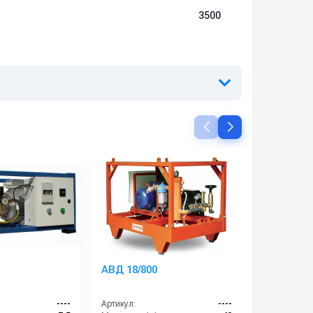
3500
АВД 18/800
Heute Cl
----
Артикул:
----
Артикул: