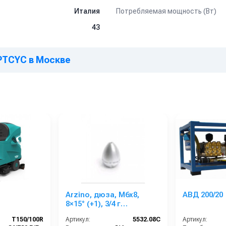
Потребляемая мощность (Вт)
Италия
43
OPTCYC в Москве
Arzino, дюза, M6x8,
АВД 200/20
8×15° (+1), 3/4 г
(керамические вставки)
T150/100R
Артикул:
5532.08C
Артикул: