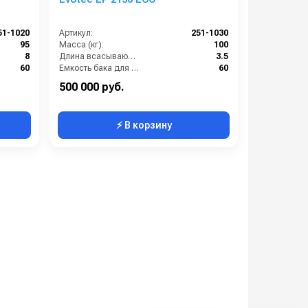
51-1020
Артикул:
251-1030
95
Масса (кг):
100
8
Длина всасывающего шланга (м):
3.5
60
Емкость бака для мусора (л):
60
2.2
Длина кабеля (м):
8
500 000 руб.
⚡ В корзину