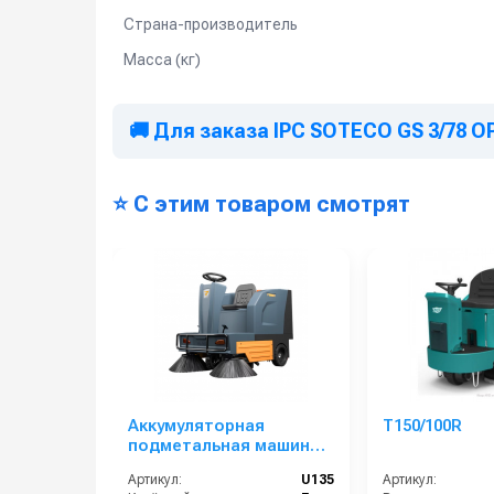
Страна-производитель
Масса (кг)
🚚 Для заказа IPC SOTECO GS 3/78 
⭐ С этим товаром смотрят
Аккумуляторная
T150/100R
подметальная машина с
местом оператора
Артикул:
U135
Артикул:
Chancee U135