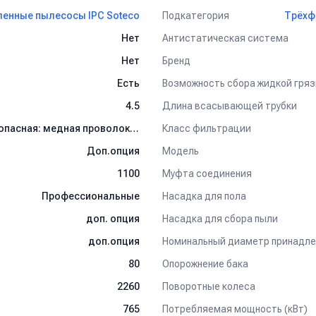
Подкатегория
нные пылесосы IPC Soteco
Трёхф
Антистатическая система
Нет
Бренд
Нет
Возможность сбора жидкой гряз
Есть
Длина всасывающей трубки
4.5
Класс фильтрации
Класс "M"- мелкодисперсная, среднеопасная: медная проволока, жесть, никель, дерево, марганец, пыль на атомных электростанциях.
Модель
Доп.опция
Муфта соединения
1100
Насадка для пола
Профессиональные
Насадка для сбора пыли
доп. опция
Номинальный диаметр принадле
доп.опция
Опорожнение бака
80
Поворотные колеса
2260
Потребляемая мощность (кВт)
765