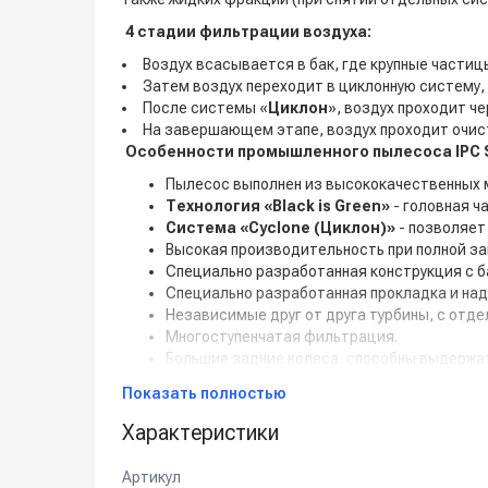
4 стадии фильтрации воздуха:
Воздух всасывается в бак, где крупные частиц
Затем воздух переходит в циклонную систему,
После системы «
Циклон
», воздух проходит 
На завершающем этапе, воздух проходит очист
Особенности промышленного пылесоса IPC S
Пылесос выполнен из высококачественных 
Технология «Black is Green»
- головная ч
Система «Cyclone (Циклон)»
- позволяет
Высокая производительность при полной заг
Специально разработанная конструкция с б
Специально разработанная прокладка и над
Независимые друг от друга турбины, с отд
Многоступенчатая фильтрация.
Большие задние колеса, способны выдержат
Бак для грязи оснащен механизмом для опро
Показать полностью
Внимание!!! Серийно аппарат поставляется
Характеристики
от характера предстоящих работ.
Артикул