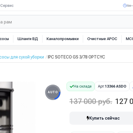
Сервис
пн–
сосы
Шланги ВД
Каналопромывки
Очистные АРОС
МС
осы для сухой уборки
IPC SOTECO GS 3/78 OPTCYC
На складе
Арт:
13366 ASDO
AUTO
137 000 руб.
127 0
Купить сейчас