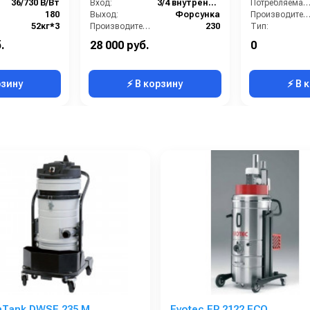
36/730 В/Вт
Вход:
3/4 внутренняя резьба
Потребляемая мощность (кВт
180
Выход:
Форсунка
Производительность (л/ч
52кг*3
Производительность (л/мин):
230
Тип:
36/800 В/Вт
Вес, кг:
0.76
Страна-производитель:
.
28 000 руб.
0
60 кг
Габаритные размеры, мм:
58x72
Рабочее давлени
рзину
⚡ В корзину
⚡ В 
nTank DWSE 235 M
Evotec EP 2122 ECO