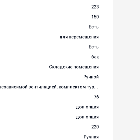
223
150
Есть
для перемещения
Есть
бак
Складские помещения
Ручной
с двойной изоляцией, независимой вентиляцией, комплектом турбин с 3-мя стадиями всасывания
76
доп.опция
доп.опция
220
Ручная