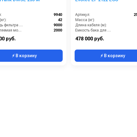
:
9940
Артикул:
2
кг):
42
Масса (кг):
Площадь фильтра (см2):
9000
Длина кабеля (м):
Потребляемая мощность (Вт):
2000
Емкость бака для мусора (л):
ение (мБар):
320
Потребляемая мощность (кВт):
00 руб.
478 000 руб.
⚡ В корзину
⚡ В корзину