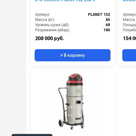
Артикул:
PLANET 152
Артикул
Масса (кг):
65
Масса (
Уровень шума (дБ):
68
Разряжение (мБар):
180
Размеры (ДхШхВ):
900x660x1500
Разряж
208 000 руб.
154 0
⚡ В корзину