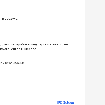
 в воздухе.
едшего переработку под строгим контролем.
 компонентов пылесоса.
при всасывании.
ы приобретаются отдельно, в зависимости
IPC Soteco