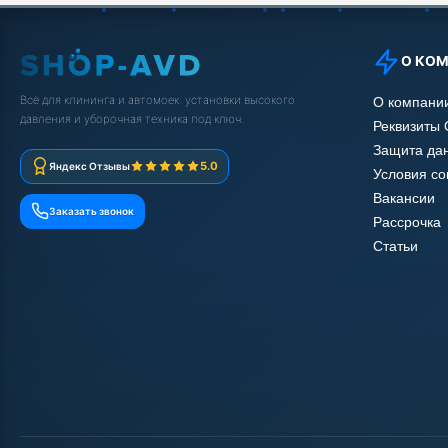
О КО
Всё для клининга и автомоек: установки высокого
О компани
давления и уборочная техника под ключ.
Реквизиты
Защита да
5.0
Яндекс Отзывы
Условия с
Вакансии
Заказать звонок
Рассрочка
Статьи