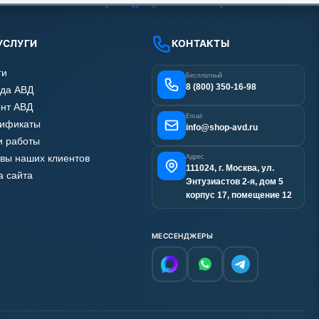
УСЛУГИ
КОНТАКТЫ
ги
Бесплатный
8 (800) 350-16-98
да АВД
нт АВД
Email
тификаты
info@shop-avd.ru
 работы
вы наших клиентов
Адрес
111024, г. Москва, ул.
а сайта
Энтузиастов 2-я, дом 5
корпус 17, помещение 12
МЕССЕНДЖЕРЫ