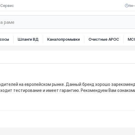
Сервис
пн–
сосы
Шланги ВД
Каналопромывки
Очистные АРОС
МС
водителей на европейском рынке. Данный бренд хорошо зарекоменд
роходит тестирование и имеет гарантию. Рекомендуем Вам ознаком