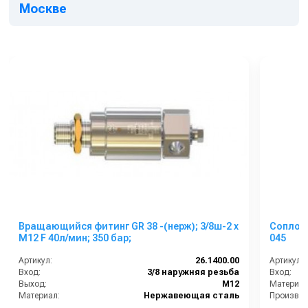
Москве
Вращающийся фитинг GR 38 -(нерж); 3/8ш-2 x
Сопло трехпоз
M12 F 40л/мин; 350 бар;
045
Артикул:
26.1400.00
Артикул:
Вход:
3/8 наружняя резьба
Вход:
Выход:
М12
Материал
Материал:
Нержавеющая сталь
Производительность (л/мин):
40
Вес, кг: