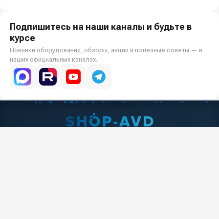
Подпишитесь на наши каналы и будьте в
курсе
Новинки оборудования, обзоры, акции и полезные советы — в
наших официальных каналах.
Всё для клининга и автомоек: установки высокого давления и уборочная
техника под ключ.
О КОМПАНИИ
О компании
Реквизиты ООО «Шоп АВД»
ПОКУПАТЕЛЯМ