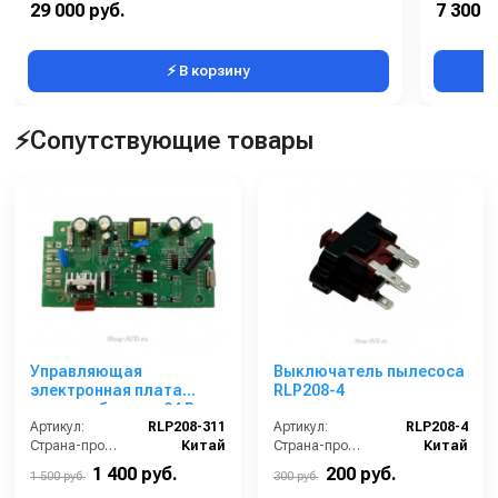
29 000 руб.
7 300 р
В коробке:
1
Габаритн
⚡ В корзину
⚡Сопутствующие товары
Управляющая
Выключатель пылесоса
электронная плата
RLP208-4
нового образца, 24 В,
Артикул:
для RL-208
RLP208-311
Артикул:
RLP208-4
Страна-производитель:
Китай
Страна-производитель:
Китай
1 400 руб.
200 руб.
1 500 руб.
300 руб.