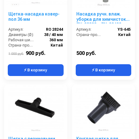
Щетка-насадка ковер-
Насадка ручн. влаж.
пол 36 мм
уборка для химчисток
ZN-02300 и ZN-02400
Артикул:
RO 28244
Артикул:
YS-645
Диаметры (Ø):
38 / 40 мм
Страна-производитель:
Китай
Рабочая ширина:
360 мм
Страна-производитель:
Китай
900 руб.
500 руб.
1 000 руб.
⚡ В корзину
⚡ В корзину
Щетка с резиновыми
Круглая щетка для