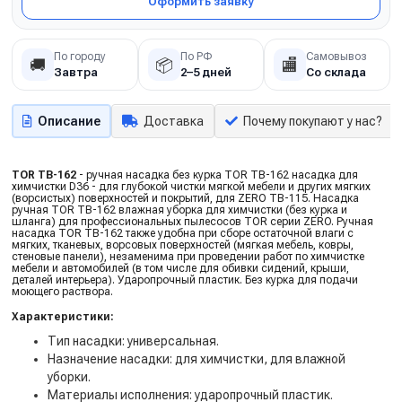
Оформить заявку
По городу
По РФ
Самовывоз
🚚
📦
🏬
Завтра
2–5 дней
Со склада
Описание
Доставка
Почему покупают у нас?
TOR TB-162
- ручная насадка без курка TOR TB-162 насадка для
химчистки D36 - для глубокой чистки мягкой мебели и других мягких
(ворсистых) поверхностей и покрытий, для ZERO TB-115. Насадка
ручная TOR TB-162 влажная уборка для химчистки (без курка и
шланга) для профессиональных пылесосов TOR серии ZERO. Ручная
насадка TOR TB-162 также удобна при сборе остаточной влаги с
мягких, тканевых, ворсовых поверхностей (мягкая мебель, ковры,
стеновые панели), незаменима при проведении работ по химчистке
мебели и автомобилей (в том числе для обивки сидений, крыши,
деталей интерьера). Ударопрочный пластик. Без курка для подачи
моющего раствора.
Характеристики:
Тип насадки: универсальная.
Назначение насадки: для химчистки, для влажной
уборки.
Материалы исполнения: ударопрочный пластик.