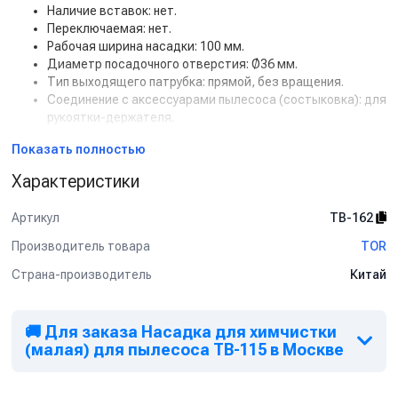
Наличие вставок: нет.
Переключаемая: нет.
Рабочая ширина насадки: 100 мм.
Диаметр посадочного отверстия: Ø36 мм.
Тип выходящего патрубка: прямой, без вращения.
Соединение с аксессуарами пылесоса (состыковка): для
рукоятки-держателя.
Совместимость:
Показать полностью
TOR ZERO TB-115 Профессиональный моющий пылесос.
Характеристики
Артикул
TB-162
Производитель товара
TOR
Страна-производитель
Китай
🚚 Для заказа Насадка для химчистки
(малая) для пылесоса TB-115 в Москве