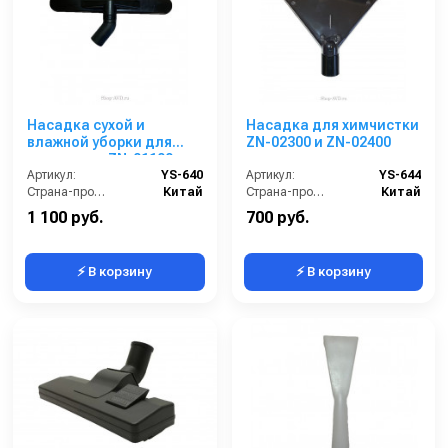
Насадка сухой и
Насадка для химчистки
влажной уборки для
ZN-02300 и ZN-02400
пылесосов ZN-01100 и
ZN-01200
Артикул:
YS-640
Артикул:
YS-644
Страна-производитель:
Китай
Страна-производитель:
Китай
1 100 руб.
700 руб.
⚡ В корзину
⚡ В корзину