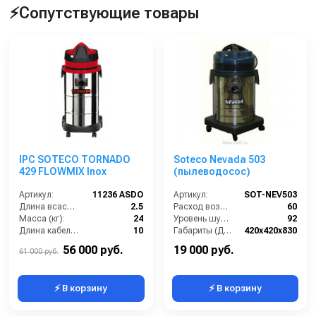
⚡Сопутствующие товары
IPC SOTECO TORNADO
Soteco Nevada 503
429 FLOWMIX Inox
(пылеводосос)
Артикул:
11236 ASDO
Артикул:
SOT-NEV503
Длина всасывающего шланга (м):
2.5
Расход воздуха (л/сек):
60
Масса (кг):
24
Уровень шума (дБ(А)):
92
Длина кабеля (м):
10
Габариты (ДхШхВ):
420х420х830
Емкость бака для мусора (л):
63
Номинальный диаметр принадлежностей (мм):
40
56 000 руб.
19 000 руб.
61 000 руб.
⚡ В корзину
⚡ В корзину