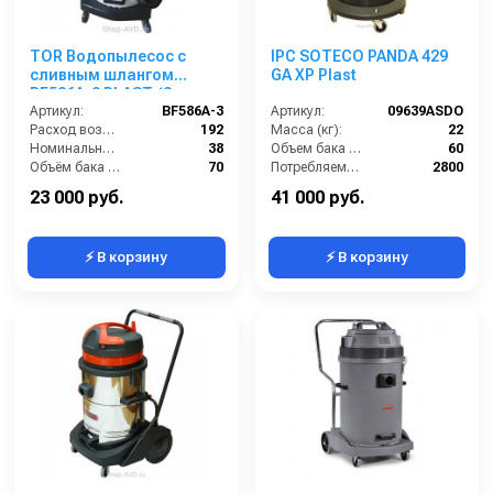
TOR Водопылесос с
IPC SOTECO PANDA 429
сливным шлангом
GA XP Plast
BF586A-3 PLAST (3
мотора)
Артикул:
BF586A-3
Артикул:
09639ASDO
Расход воздуха (л/сек):
192
Масса (кг):
22
Номинальный диаметр принадлежностей (мм):
38
Объем бака (л):
60
Объём бака (л):
70
Потребляемая мощность (Вт):
2800
Рабочая ширина основной насадки (мм):
400
Размеры (ДхШхВ):
500х500х870
23 000 руб.
41 000 руб.
⚡ В корзину
⚡ В корзину