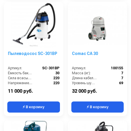
Пылеводосос SC-301ВР
Comac CA 30
Артикул:
SC-301ВР
Артикул:
100155
Ёмкость бака (л):
30
Масса (кг):
7
Сила всасывания (мбар):
220
Длина кабеля (м):
7
Напряжение (В):
220
Уровень шума (дБ):
69
Мощность (кВт):
1.5
Количество турбин (шт):
1
11 000 руб.
32 000 руб.
⚡ В корзину
⚡ В корзину