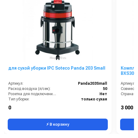
для сухой уборки IPC Soteco Panda 203 Small
Компле
BXS3015
Артикул:
Panda203Small
Артикул:
Расход воздуха (л/сек):
50
Совмести
Розетка для подключения инструмента:
Нет
Страна-п
Тип уборки:
только сухая
Вместимость мусоросборника (л):
18
0
3 000 р
Номинальный диаметр принадлежностей (мм):
36
⚡ В корзину