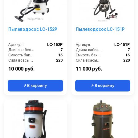
Пылеводосос LC-152P
Пылеводосос LC-151P
Артикул:
LC-152P
Артикул:
LC-151P
Длина кабеля (м):
7
Длина кабеля (м):
7
Ёмкость бака (л):
15
Ёмкость бака (л):
15
Сила всасывания (мбар):
220
Сила всасывания (мбар):
220
Напряжение (В):
220
Напряжение (В):
220
10 000 руб.
11 000 руб.
⚡ В корзину
⚡ В корзину