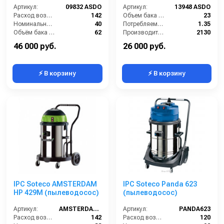
Артикул:
09832 ASDO
Артикул:
13948 ASDO
Расход воздуха (л/сек):
142
Объем бака (л):
23
Номинальный диаметр принадлежностей (мм):
40
Потребляемая мощность (кВт):
1.35
Объём бака (л):
62
Производительность по площади (м2/ч):
2130
Рабочая ширина основной насадки (мм):
Отсутствует
Электропитание (В):
220
46 000 руб.
26 000 руб.
⚡ В корзину
⚡ В корзину
IPC Soteco AMSTERDAM
IPC Soteco Panda 623
HP 429M (пылеводосос)
(пылеводосос)
Артикул:
AMSTERDAM429M
Артикул:
PANDA623
Расход воздуха (л/сек):
142
Расход воздуха (л/сек):
120