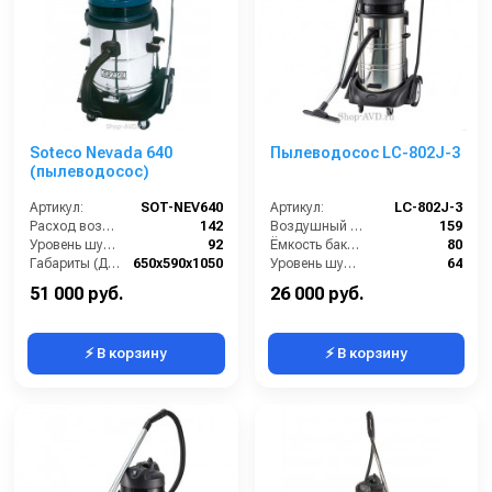
Soteco Nevada 640
Пылеводосос LC-802J-3
(пылеводосос)
Артикул:
SOT-NEV640
Артикул:
LC-802J-3
Расход воздуха (л/сек):
142
Воздушный поток (л/сек):
159
Уровень шума (дБ(А)):
92
Ёмкость бака (л):
80
Габариты (ДхШхВ):
650х590х1050
Уровень шума (дБ):
64
Номинальный диаметр принадлежностей (мм):
40
Напряжение (В):
220
51 000 руб.
26 000 руб.
⚡ В корзину
⚡ В корзину