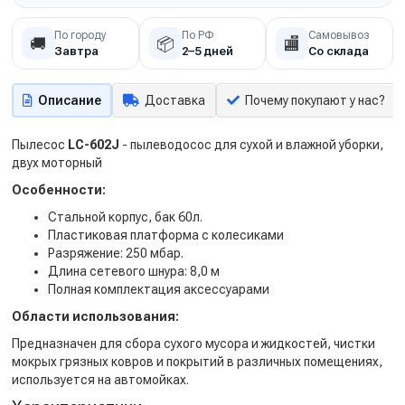
По городу
По РФ
Самовывоз
🚚
📦
🏬
Завтра
2–5 дней
Со склада
Описание
Доставка
Почему покупают у нас?
Пылесос
LC-602J
- пылеводосос для сухой и влажной уборки,
двух моторный
Особенности:
Стальной корпус, бак 60л.
Пластиковая платформа с колесиками
Разряжение: 250 мбар.
Длина сетевого шнура: 8,0 м
Полная комплектация аксессуарами
Области использования:
Предназначен для сбора сухого мусора и жидкостей, чистки
мокрых грязных ковров и покрытий в различных помещениях,
используется на автомойках.