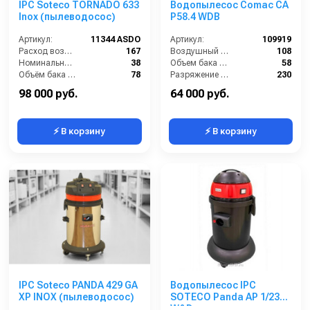
IPC Soteco TORNADO 633
Водопылесос Comac CA
Inox (пылеводосос)
P58.4 WDB
Артикул:
11344 ASDO
Артикул:
109919
Расход воздуха (л/сек):
167
Воздушный поток (л/сек):
108
Номинальный диаметр принадлежностей (мм):
38
Объем бака (л):
58
Объём бака (л):
78
Разряжение (мБар):
230
Рабочая ширина основной насадки (мм):
400
Уровень шума (дБ):
70
98 000 руб.
64 000 руб.
⚡ В корзину
⚡ В корзину
IPC Soteco PANDA 429 GA
Водопылесос IPC
XP INOX (пылеводосос)
SOTECO Panda AP 1/23
W&D