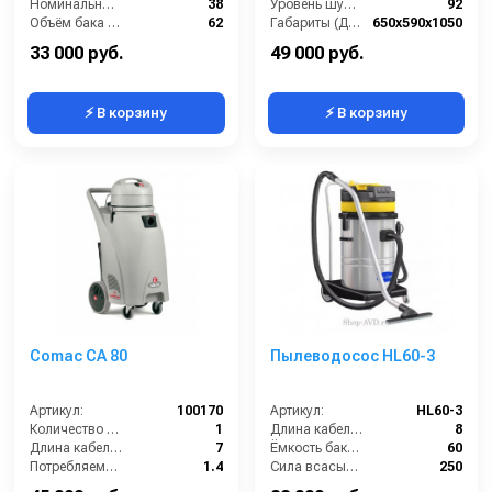
Номинальный диаметр принадлежностей (мм):
38
Уровень шума (дБ(А)):
92
Объём бака (л):
62
Габариты (ДхШхВ):
650х590х1050
Разрежение / сила всасывания (мбар):
235
Номинальный диаметр принадлежностей (мм):
40
33 000 руб.
49 000 руб.
⚡ В корзину
⚡ В корзину
Comac CA 80
Пылеводосос HL60-3
Артикул:
100170
Артикул:
HL60-3
Количество турбин (шт):
1
Длина кабеля (м):
8
Длина кабеля (м):
7
Ёмкость бака (л):
60
Потребляемая мощность (кВт):
1.4
Сила всасывания (мбар):
250
Уровень шума (дБ):
69
Напряжение (В):
220