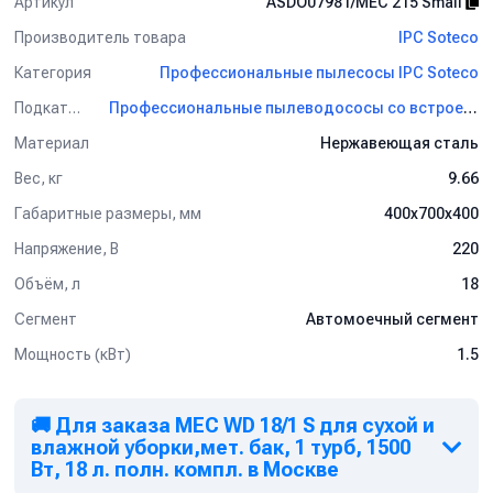
Артикул
ASDO07981/MEC 215 Small
Производитель товара
IPC Soteco
Категория
Профессиональные пылесосы IPC Soteco
Подкатегория
Профессиональные пылеводососы со встроенной помпой IPC Soteco
Материал
Нержавеющая сталь
Вес, кг
9.66
Габаритные размеры, мм
400x700x400
Напряжение, В
220
Объём, л
18
Сегмент
Автомоечный сегмент
Мощность (кВт)
1.5
🚚 Для заказа MEC WD 18/1 S для сухой и
влажной уборки,мет. бак, 1 турб, 1500
Вт, 18 л. полн. компл. в Москве