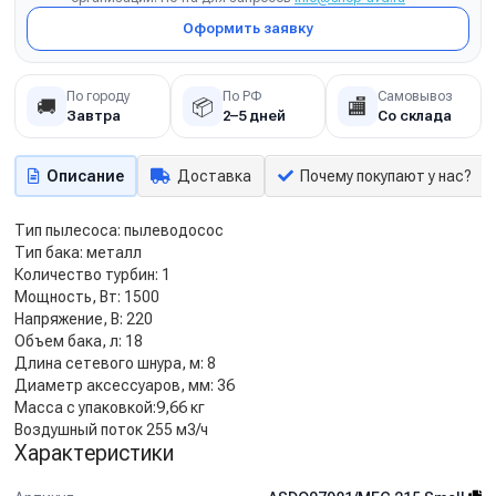
Оформить заявку
По городу
По РФ
Самовывоз
🚚
📦
🏬
Завтра
2–5 дней
Со склада
Описание
Доставка
Почему покупают у нас?
Тип пылесоса: пылеводосос
Тип бака: металл
Количество турбин: 1
Мощность, Вт: 1500
Напряжение, В: 220
Объем бака, л: 18
Длина сетевого шнура, м: 8
Диаметр аксессуаров, мм: 36
Масса с упаковкой:9,66 кг
Воздушный поток 255 м3/ч
Характеристики