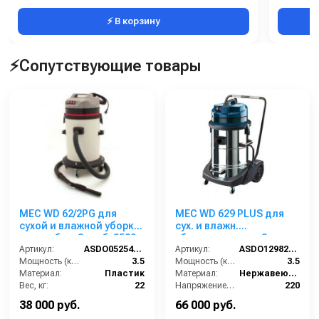
⚡ В корзину
⚡Сопутствующие товары
MEC WD 62/2PG для
MEC WD 629 PLUS для
сухой и влажной уборки
сух. и влажн.
пласт. бак, 3 турб, 3500
уборки,тележка, 3
Вт, 62 л.гараж. комп.
Артикул:
ASDO0525400/ EUR 440 S/XP
турб,3500
Артикул:
ASDO12982/MEC 629 FM
Мощность (кВт):
3.5
Вт,78л,Floymix,полн.
Мощность (кВт):
3.5
Материал:
Пластик
компл.
Материал:
Нержавеющая сталь
Вес, кг:
22
Напряжение, В:
220
Габаритные размеры, мм:
500х500х990
Объём, л:
78
38 000 руб.
66 000 руб.