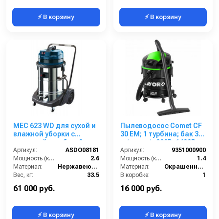
⚡ В корзину
⚡ В корзину
MEC 623 WD для сухой и
Пылеводосос Comet CF
влажной уборки с
30 EM; 1 турбина; бак 30
тележкой опр.бак, 2
л (сталь); 220В; 1400Вт с
турб, 2600 Вт, 78 л.
Артикул:
ASDO08181
розеткой для
Артикул:
9351000900
полн.компл.
Мощность (кВт):
2.6
инструмента
Мощность (кВт):
1.4
Материал:
Нержавеющая сталь
Материал:
Окрашенная сталь
Вес, кг:
33.5
В коробке:
1
Габаритные размеры, мм:
650х650х1050
Вес, кг:
6.9
61 000 руб.
16 000 руб.
⚡ В корзину
⚡ В корзину