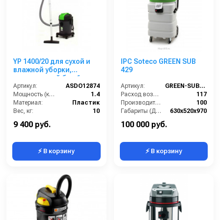
YP 1400/20 для сухой и
IPC Soteco GREEN SUB
влажной уборки,
429
пластиковый бак,1
турб., 20 л. 1400 Вт
Артикул:
ASDO12874
Артикул:
GREEN-SUB-429
Мощность (кВт):
1.4
Расход воздуха (л/сек):
117
Материал:
Пластик
Производительность по воде (л/мин):
100
Вес, кг:
10
Габариты (ДхШхВ):
630x520х970
Габаритные размеры, мм:
340х320х530
Длина сетевого шнура (м):
8.5
9 400 руб.
100 000 руб.
⚡ В корзину
⚡ В корзину