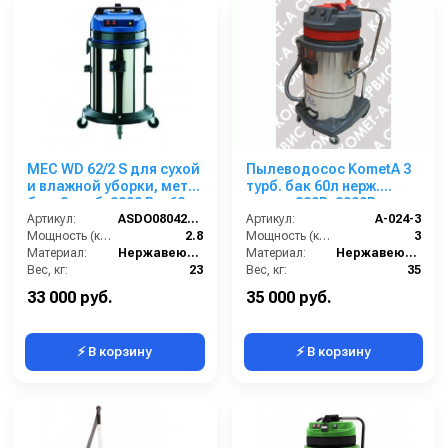
MEC WD 62/2 S для сухой
Пылеводосос KometA 3
и влажной уборки, мет.
турб. бак 60л нерж.
бак, 2 турб, 2800 Вт, 62
сталь; 220В; 3000Вт.
л.полн. компл.
Артикул:
ASDO08042/MEC 429 XP
Артикул:
A-024-3
Мощность (кВт):
2.8
Мощность (кВт):
3
Материал:
Нержавеющая сталь
Материал:
Нержавеющая сталь
Вес, кг:
23
Вес, кг:
35
Габаритные размеры, мм:
500х500х990
Габаритные размеры, мм:
440x1000
33 000 руб.
35 000 руб.
⚡ В корзину
⚡ В корзину