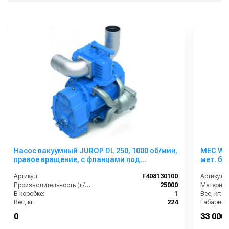
Насос вакуумный JUROP DL 250, 1000 об/мин,
MEC WD 
правое вращение, c фланцами под
мет. бак
гидромотор
Артикул:
F408130100
Артикул:
Производительность (л/мин):
25000
Материал
В коробке:
1
Вес, кг:
Вес, кг:
224
Габаритн
Габаритные размеры, мм:
703х525х670
Напряжен
0
33 000 
Расход воздуха, м3:
1500
Объём, л: