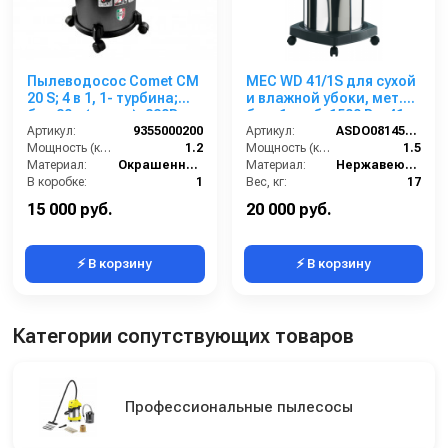
Пылеводосос Comet CM
MEC WD 41/1S для сухой
20 S; 4 в 1, 1- турбина;
и влажной убоки, мет.
бак 20л (сталь); 220В;
бак, 1 турб, 1500 Вт, 41 л.
1200Вт
Артикул:
9355000200
полн. компл.
Артикул:
ASDO08145/MEC 515/41 XP
Мощность (кВт):
1.2
Мощность (кВт):
1.5
Материал:
Окрашенная сталь
Материал:
Нержавеющая сталь
В коробке:
1
Вес, кг:
17
Вес, кг:
5.8
Габаритные размеры, мм:
400х400х900
15 000 руб.
20 000 руб.
⚡ В корзину
⚡ В корзину
Категории сопутствующих товаров
Профессиональные пылесосы