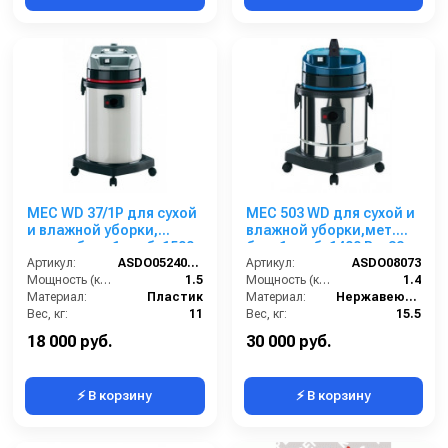
MEC WD 37/1P для сухой
MEC 503 WD для сухой и
и влажной уборки,
влажной уборки,мет.
пласт. бак , 1 турб, 1500
бак, 1 турб, 1400 Вт, 32 л.
Вт, 37 л.полн. компл.
Артикул:
ASDO05240/EUR 515/37 E/XP
полн. компл.
Артикул:
ASDO08073
Мощность (кВт):
1.5
Мощность (кВт):
1.4
Материал:
Пластик
Материал:
Нержавеющая сталь
Вес, кг:
11
Вес, кг:
15.5
Напряжение, В:
220
Габаритные размеры, мм:
430х430х830
18 000 руб.
30 000 руб.
⚡ В корзину
⚡ В корзину