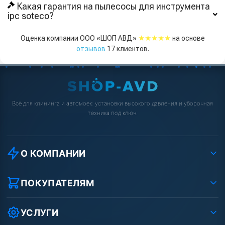
Какая гарантия на пылесосы для инструмента
ipc soteco?
★★★★★
Оценка компании ООО «ШОП АВД»
на основе
отзывов
17
клиентов.
Всё для клининга и автомоек: установки высокого давления и уборочная
техника под ключ.
О КОМПАНИИ
О компании
Реквизиты ООО «Шоп АВД»
ПОКУПАТЕЛЯМ
Защита данных клиента
Как заказать?
Условия соглашения
Оплата
УСЛУГИ
Вакансии
Доставка