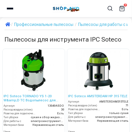
0
Профессиональные пылесосы
Пылесосы для работы с и
Пылесосы для инструмента IPC Soteco
IPC Soteco TORNADO YS 1-20
IPC Soteco AMSTERDAM HP 315 TELE
W&amp;D TC Водопылесос для
Артикул
AMSTERDAM315TELE
работы с электроинструментом
Расход воздуха (л/сек)
71
Артикул
13049 ASDO
Розетка для подключения инструмента
Есть
Расход воздуха (л/сек)
30
Тип уборки
только сухая
Розетка для подключения инструмента
Есть
Для работы с
электроинструментом
Тип уборки
сухая и сбор жидкостей
Материал бака
Нержавеющая сталь
Для работы с
электроинструментом
Материал бака
Нержавеющая сталь
Цена
Цена