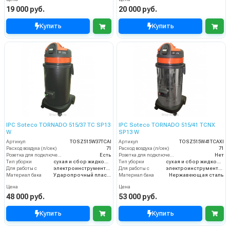
19 000 руб.
20 000 руб.
Купить
Купить
IPC Soteco TORNADO 515/37 TC SP13
IPC Soteco TORNADO 515/41 TCNX
W
SP13 W
Артикул
TOSZ515W37TCAI
Артикул
TOSZ515W41TCAXI
Расход воздуха (л/сек)
71
Расход воздуха (л/сек)
71
Розетка для подключения инструмента
Есть
Розетка для подключения инструмента
Нет
Тип уборки
сухая и сбор жидкостей
Тип уборки
сухая и сбор жидкостей
Для работы с
электроинструментом
Для работы с
электроинструментом
Материал бака
Ударопрочный пластик
Материал бака
Нержавеющая сталь
Цена
Цена
48 000 руб.
53 000 руб.
Купить
Купить