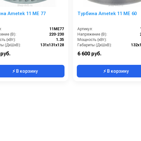
на Ametek 11 ME 77
Турбина Ametek 11 ME 60
:
11ME77
Артикул:
ение (В):
220-230
Напряжение (В):
ть (кВт):
1.35
Мощность (кВт):
ты (ДхШхВ):
131х131х128
Габариты (ДхШхВ):
132х
Страна-производитель:
Италия
Страна-производитель:
 руб.
6 600 руб.
⚡ В корзину
⚡ В корзину