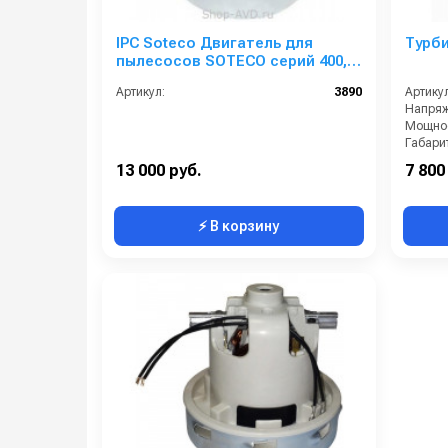
IPC Soteco Двигатель для
Турби
пылесосов SOTECO серий 400,
600 (00624 MOMO S)
Артикул:
3890
Артикул
Напряж
Мощнос
Габари
13 000 руб.
7 800
⚡ В корзину