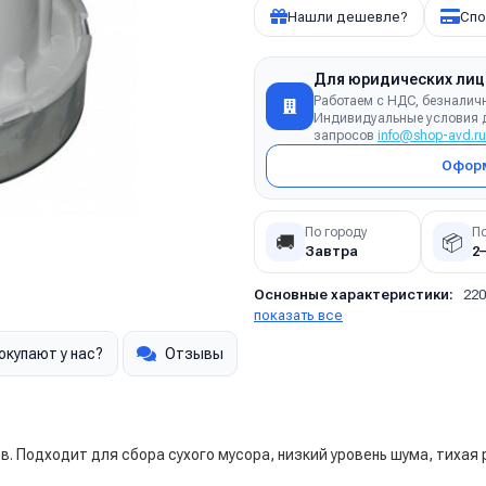
Нашли дешевле?
Спо
Для юридических лиц
Работаем с НДС, безналич
Индивидуальные условия д
запросов
info@shop-avd.ru
Оформ
По городу
П
🚚
📦
Завтра
2
Основные характеристики:
220
показать все
окупают у нас?
Отзывы
. Подходит для сбора сухого мусора, низкий уровень шума, тихая 