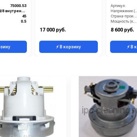
рукояткой Komfort для
75000.53
Артикул:
подачи пара
3/8 внутренняя резьба
Напряжение
45
Страна-производитель:
0.5
Мощность (кВт):
200
Габариты (ДхШх
17 000 руб.
8 600 руб.
76
рзину
⚡ В корзину
⚡ В 