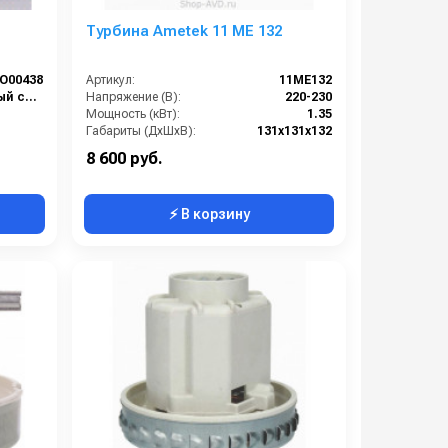
Турбина Ametek 11 ME 132
O00438
Артикул:
11ME132
Автомоечный сегмент
Напряжение (В):
220-230
Мощность (кВт):
1.35
Габариты (ДхШхВ):
131х131х132
Страна-производитель:
Италия
8 600 руб.
⚡ В корзину