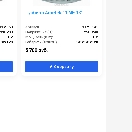
Турбина Ametek 11 ME 131
11ME60
Артикул:
11ME131
220-230
Напряжение (В):
220-230
1.2
Мощность (кВт):
1.2
132х128
Габариты (ДхШхВ):
131х131х128
Италия
Страна-производитель:
Италия
5 700 руб.
⚡ В корзину