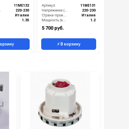
11ME132
Артикул:
11ME131
Артикул:
 (В):
220-230
Напряжение (В):
220-230
Италия
Страна-производитель:
Италия
1.35
Мощность (кВт):
1.2
В):
131х131х132
Габариты (ДхШхВ):
131х131х128
5 700 руб.
7 800 руб
корзину
⚡ В корзину
⚡ 