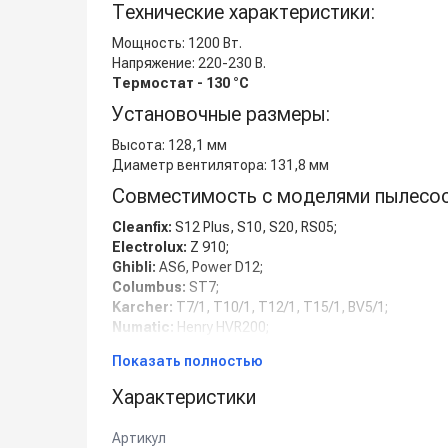
Технические характеристики:
Мощность: 1200 Вт.
Напряжение: 220-230 В.
Термостат - 130 °С
Установочные размеры:
Высота: 128,1 мм
Диаметр вентилятора: 131,8 мм
Совместимость с моделями пылесос
Cleanfix:
S12 Plus, S10, S20, RS05;
Electrolux:
Z 910;
Ghibli:
AS6, Power D12;
Columbus:
ST7;
Karcher:
T7/1, T10/1, T12/1, T15/1, BV5/1;
Numatic:
Henry HVR200;
Soteco:
Leo;
Показать полностью
Taski:
Vento 15, Bora 12;
Lavor Pro:
Whisper V8;
Характеристики
Упаковка:
Артикул