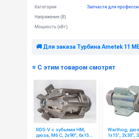
Поштучно: без упаковки.
Категория
Запчасти для професси
Оптовая упаковка: 12 шт в коробке.
Напряжение (В)
Дублирующий артикул:
Мощность (кВт)
6210820045 / 11 ME 130 / 11ME130 / 1842 / 11 me 1
🚚 Для заказа Турбина Ametek 11 ME
⭐ С этим товаром смотрят
RDS-V с зубьями HM,
Warthog, дюз
дюза, M6 C, 2x90°, 6x15°,
1x15°, 2x30°, 3/