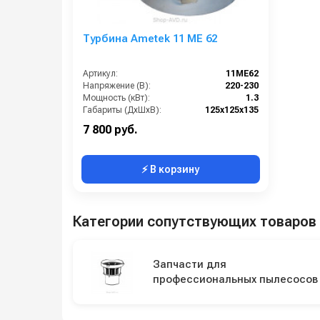
Турбина Ametek 11 ME 62
Артикул:
11ME62
Напряжение (В):
220-230
Мощность (кВт):
1.3
Габариты (ДхШхВ):
125х125х135
Страна-производитель:
Италия
7 800 руб.
⚡ В корзину
Категории сопутствующих товаров
Запчасти для
профессиональных пылесосов