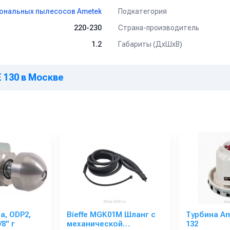
Подкатегория
ональных пылесосов Ametek
Страна-производитель
220-230
Габариты (ДхШхВ)
1.2
30 / 11me130
 130 в Москве
а, ODP2,
Bieffe MGK01M Шланг с
Турбина Am
8'' г
механической
132