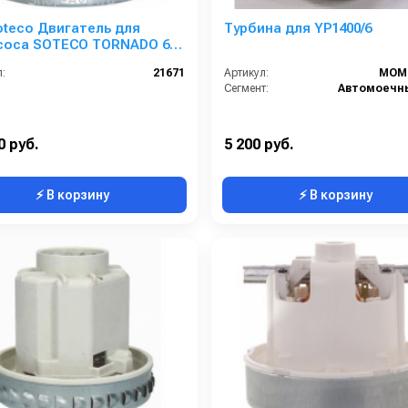
oteco Двигатель для
Турбина для YP1400/6
соса SOTECO TORNADO 600
 (00527 MOMO)
:
21671
Артикул:
MOM
Сегмент:
0 руб.
5 200 руб.
⚡ В корзину
⚡ В корзину