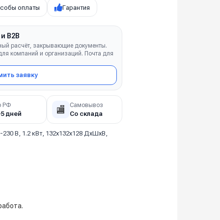
собы оплаты
Гарантия
 и B2B
ный расчёт, закрывающие документы.
ля компаний и организаций. Почта для
ить заявку
о РФ
Самовывоз
🏬
–5 дней
Со склада
-230 В, 1.2 кВт, 132х132х128 ДхШхВ,
работа.