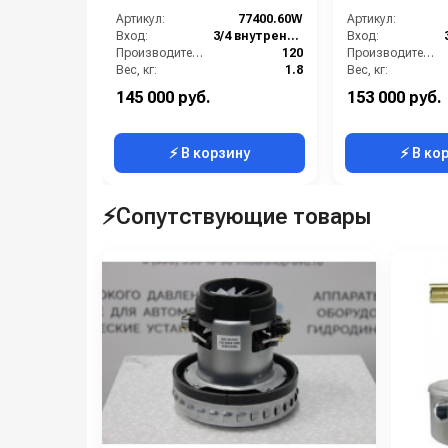
3/4 г
Артикул:
77400.60W
Артикул:
Вход:
3/4 внутренняя резьба
Вход:
Производительность (л/мин):
120
Производительность (л/мин):
Вес, кг:
1.8
Вес, кг:
Давление (бар):
150
Диаметр внутренний:
145 000 руб.
153 000 руб.
Диаметр внутренний:
300
Длина (мм):
⚡ В корзину
⚡ В ко
⚡Сопутствующие товары