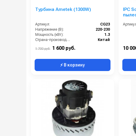
Турбина Ametek (1300W)
IPC S
пыле
MARK
Артикул:
CG23
Артикул
Напряжение (В):
220-230
Мощность (кВт):
1.3
Страна-производитель:
Китай
1 600 руб.
10 00
1 700 руб.
⚡ В корзину