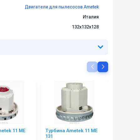
Двигатели для пылесосов Ametek
Италия
132х132х128
etek 11 ME
Турбина Ametek 11 ME
Турбина 
131
77