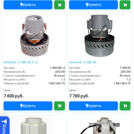
Купить
Купить
Ametek 11 ME 06 C-2
Ametek 11 ME 06
Артикул
11МЕ06С-2
Артикул
11ME06
Напряжение (В)
220-230
Напряжение (В)
220-230
Страна-производитель
Италия
Страна-производитель
Италия
Мощность (кВт)
1.2
Мощность (кВт)
1.2
Габариты (ДхШхВ)
143х143х176
Габариты (ДхШхВ)
143х143х176
Цена
Цена
7 600 руб.
7 700 руб.
Купить
Купить
Фильтр