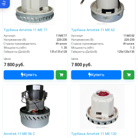
Турбина Ametek 11 ME 77
Турбина Ametek 11 ME 62
Артикул
11ME77
Артикул
11ME62
Напряжение (В)
220-230
Напряжение (В)
220-230
Страна-производитель
Италия
Страна-производитель
Италия
Мощность (кВт)
1.35
Мощность (кВт)
1.3
Габариты (ДхШхВ)
131х131х128
Габариты (ДхШхВ)
125х125х135
Цена
Цена
7 800 руб.
7 800 руб.
Купить
Купить
Ametek 11 ME 06 C
Турбина Ametek 11 ME 132