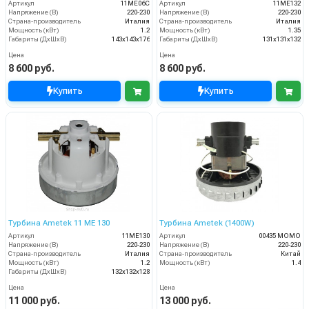
Артикул
11МЕ06С
Артикул
11ME132
Напряжение (В)
220-230
Напряжение (В)
220-230
Страна-производитель
Италия
Страна-производитель
Италия
Мощность (кВт)
1.2
Мощность (кВт)
1.35
Габариты (ДхШхВ)
143х143х176
Габариты (ДхШхВ)
131х131х132
Цена
Цена
8 600 руб.
8 600 руб.
Купить
Купить
Турбина Ametek 11 ME 130
Турбина Ametek (1400W)
Артикул
11ME130
Артикул
00435 MOMO
Напряжение (В)
220-230
Напряжение (В)
220-230
Страна-производитель
Италия
Страна-производитель
Китай
Мощность (кВт)
1.2
Мощность (кВт)
1.4
Габариты (ДхШхВ)
132х132х128
Цена
Цена
11 000 руб.
13 000 руб.