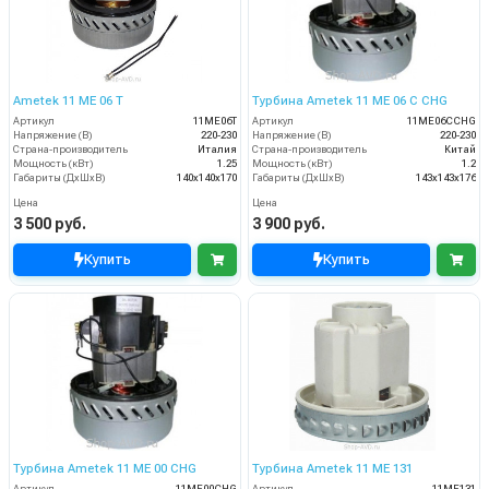
Ametek 11 ME 06 T
Турбина Ametek 11 ME 06 C CHG
Артикул
11ME06T
Артикул
11ME06CCHG
Напряжение (В)
220-230
Напряжение (В)
220-230
Страна-производитель
Италия
Страна-производитель
Китай
Мощность (кВт)
1.25
Мощность (кВт)
1.2
Габариты (ДхШхВ)
140х140х170
Габариты (ДхШхВ)
143х143х176
Цена
Цена
3 500 руб.
3 900 руб.
Купить
Купить
Турбина Ametek 11 ME 00 CHG
Турбина Ametek 11 ME 131