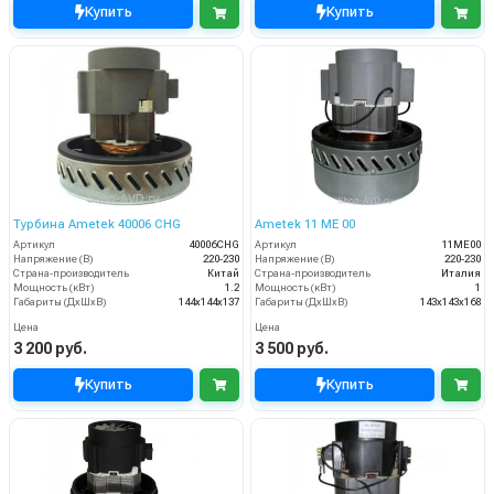
Купить
Купить
Турбина Ametek 40006 CHG
Ametek 11 ME 00
Артикул
40006CHG
Артикул
11ME00
Напряжение (В)
220-230
Напряжение (В)
220-230
Страна-производитель
Китай
Страна-производитель
Италия
Мощность (кВт)
1.2
Мощность (кВт)
1
Габариты (ДхШхВ)
144х144х137
Габариты (ДхШхВ)
143х143х168
Цена
Цена
3 200 руб.
3 500 руб.
Купить
Купить