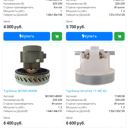
Артикул
11ME00CHG
Артикул
11ME131
Напряжение (В)
220-230
Напряжение (В)
220-230
Страна-производитель
Китай
Страна-производитель
Италия
Мощность (кВт)
1
Мощность (кВт)
1.2
Габариты (ДхШхВ)
143х143х168
Габариты (ДхШхВ)
131х131х128
Цена
Цена
4 000 руб.
5 700 руб.
Купить
Купить
Турбина MOMO40006
Турбина Ametek 11 ME 60
Артикул
MOMO40006
Артикул
11ME60
Напряжение (В)
220-230
Напряжение (В)
220-230
Страна-производитель
Италия
Страна-производитель
Италия
Мощность (кВт)
1.2
Мощность (кВт)
1.2
Габариты (ДхШхВ)
144х144х137
Габариты (ДхШхВ)
132х132х128
Цена
Цена
6 400 руб.
6 600 руб.