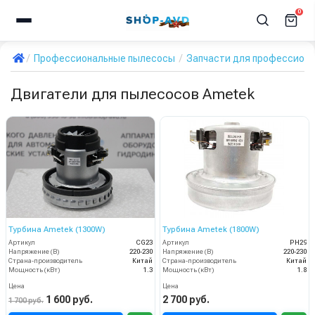
0
Профессиональные пылесосы
Запчасти для профессион
Двигатели для пылесосов Ametek
Турбина Ametek (1300W)
Турбина Ametek (1800W)
Артикул
CG23
Артикул
PH29
Напряжение (В)
220-230
Напряжение (В)
220-230
Страна-производитель
Китай
Страна-производитель
Китай
Мощность (кВт)
1.3
Мощность (кВт)
1.8
Цена
Цена
1 600 руб.
2 700 руб.
1 700 руб.