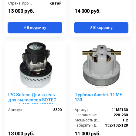
Страна-производитель:
Китай
13 000 руб.
14 000 руб.
⚡ В корзину
⚡ В корзину
IPC Soteco Двигатель
Турбина Ametek 11 ME
для пылесосов SOTECO
130
серий 400, 600 (00624
MOMO S)
Артикул:
3890
Артикул:
11ME130
Напряжение (В):
220-230
Мощность (кВт):
1.2
Габариты (ДхШхВ):
132х132х128
Страна-производитель:
Италия
13 000 руб.
11 000 руб.