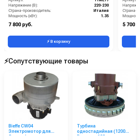
Артикул:
11ME77
Артикул:
Напряжение (В):
220-230
Напряжен
Страна-производитель:
Италия
Страна-п
Мощность (кВт):
1.35
Мощность
Габариты (ДхШхВ):
131х131х128
Габариты
7 800 руб.
5 700 р
⚡ В корзину
⚡Сопутствующие товары
Bieffe CW04
Турбина
Электромотор для
одностадийная (1200W)
Carwash
Высота - 128 мм,