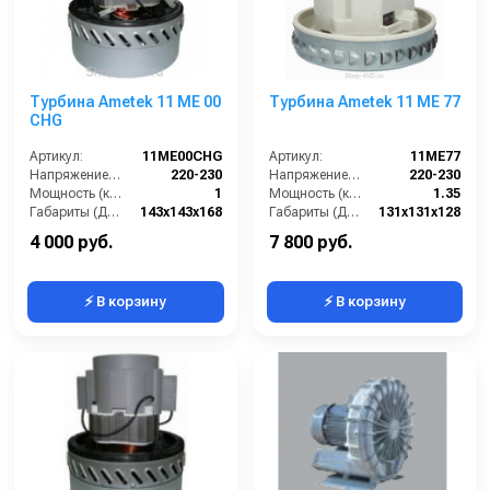
Турбина Ametek 11 ME 00
Турбина Ametek 11 ME 77
CHG
Артикул:
11ME00CHG
Артикул:
11ME77
Напряжение (В):
220-230
Напряжение (В):
220-230
Мощность (кВт):
1
Мощность (кВт):
1.35
Габариты (ДхШхВ):
143х143х168
Габариты (ДхШхВ):
131х131х128
Страна-производитель:
Китай
Страна-производитель:
Италия
4 000 руб.
7 800 руб.
⚡ В корзину
⚡ В корзину