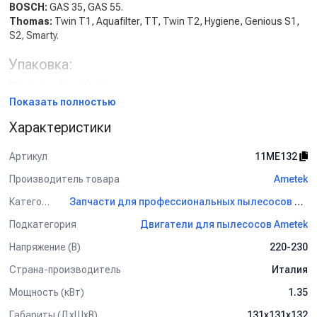
BOSCH:
GAS 35, GAS 55.
Thomas:
Twin T1, Aquafilter, TT, Twin T2, Hygiene, Genious S1,
S2, Smarty.
Упаковка:
Поштучно: без упаковки.
Оптовая упаковка: 12 шт в коробке.
Показать полностью
Характеристики
Дублирующий артикул:
46736017 / 046736017 / 467.3.6017 / 11 ME 132 / 11ME132 /
Артикул
11ME132
4673.601-7 / 467.3601-7 / 4673601-7 / 11 me 132 / 11me132
Производитель товара
Ametek
Категория
Запчасти для профессиональных пылесосов Ametek
Подкатегория
Двигатели для пылесосов Ametek
Напряжение (В)
220-230
Страна-производитель
Италия
Мощность (кВт)
1.35
Габариты (ДхШхВ)
131х131х132