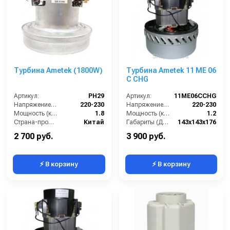
Турбина Ametek (1800W)
Турбина Ametek 11 ME 06
C CHG
Артикул:
PH29
Артикул:
11ME06CCHG
Напряжение (В):
220-230
Напряжение (В):
220-230
Мощность (кВт):
1.8
Мощность (кВт):
1.2
Страна-производитель:
Китай
Габариты (ДхШхВ):
143х143х176
Страна-производитель:
Китай
2 700 руб.
3 900 руб.
⚡ В корзину
⚡ В корзину