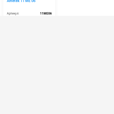
Ametek 11 ME 06
Артикул:
11ME06
Напряжение (В):
220-230
Мощность (кВт):
1.2
Габариты (ДхШхВ):
143х143х176
Страна-производитель:
Италия
7 700 руб.
⚡ В корзину
Категории сопутствующих товаров
Запчасти для профессиональных
пылесосов
Двигатели для пылесосов