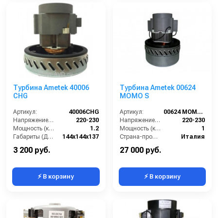
Турбина Ametek 40006
Турбина Ametek 00624
CHG
MOMO S
Артикул:
40006CHG
Артикул:
00624 MOMO S
Напряжение (В):
220-230
Напряжение (В):
220-230
Мощность (кВт):
1.2
Мощность (кВт):
1
Габариты (ДхШхВ):
144х144х137
Страна-производитель:
Италия
Страна-производитель:
Китай
3 200 руб.
27 000 руб.
⚡ В корзину
⚡ В корзину