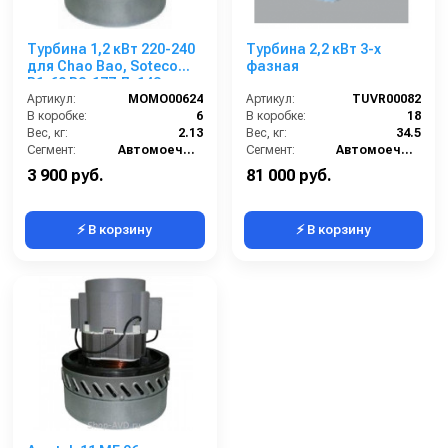
Турбина 1,2 кВт 220-240
Турбина 2,2 кВт 3-х
для Chao Bao, Soteco
фазная
В1-69 B2-177 Д-143
Артикул:
MOMO00624
Артикул:
TUVR00082
В коробке:
6
В коробке:
18
Вес, кг:
2.13
Вес, кг:
34.5
Сегмент:
Автомоечный сегмент
Сегмент:
Автомоечный сегмент
3 900 руб.
81 000 руб.
⚡ В корзину
⚡ В корзину