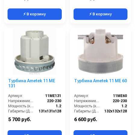
⚡ В корзину
⚡ В корзину
Турбина Ametek 11 ME
Турбина Ametek 11 ME 60
131
Артикул:
11ME131
Артикул:
11ME60
Напряжение (В):
220-230
Напряжение (В):
220-230
Мощность (кВт):
1.2
Мощность (кВт):
1.2
Габариты (ДхШхВ):
131х131х128
Габариты (ДхШхВ):
132х132х128
Страна-производитель:
Италия
Страна-производитель:
Италия
5 700 руб.
6 600 руб.