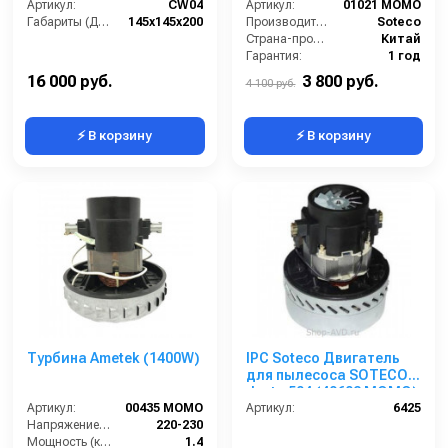
Артикул:
CW04
Диаметр вентилятора -
Артикул:
01021 MOMO
Габариты (ДхШхВ):
145х145х200
130 мм
Производитель:
Soteco
Страна-производитель:
Китай
Гарантия:
1 год
16 000 руб.
3 800 руб.
4 100 руб.
⚡ В корзину
⚡ В корзину
Турбина Ametek (1400W)
IPC Soteco Двигатель
для пылесоса SOTECO
Justo 504 (49602 MOMO)
Артикул:
00435 MOMO
Артикул:
6425
Напряжение (В):
220-230
Мощность (кВт):
1.4