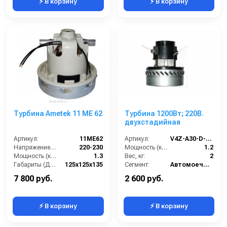
⚡ В корзину
⚡ В корзину
Турбина Ametek 11 ME 62
Турбина 1200Вт; 220В.
двухстадийная
Артикул:
11ME62
Артикул:
V4Z-A30-D-L (AL)
Напряжение (В):
220-230
Мощность (кВт):
1.2
Мощность (кВт):
1.3
Вес, кг:
2
Габариты (ДхШхВ):
125х125х135
Сегмент:
Автомоечный сегмент
Страна-производитель:
Италия
7 800 руб.
2 600 руб.
⚡ В корзину
⚡ В корзину