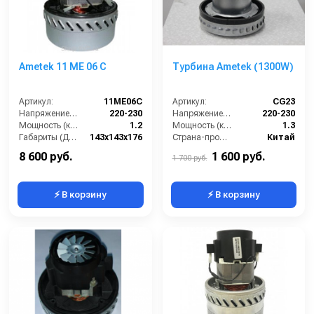
Ametek 11 ME 06 C
Турбина Ametek (1300W)
Артикул:
11МЕ06С
Артикул:
CG23
Напряжение (В):
220-230
Напряжение (В):
220-230
Мощность (кВт):
1.2
Мощность (кВт):
1.3
Габариты (ДхШхВ):
143х143х176
Страна-производитель:
Китай
Страна-производитель:
Италия
8 600 руб.
1 600 руб.
1 700 руб.
⚡ В корзину
⚡ В корзину