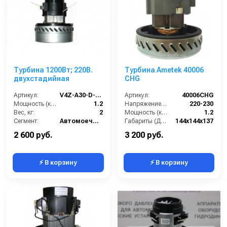
Турбина 1200Вт; 220В.
Турбина Ametek 40006
двухстадийная
CHG
Артикул:
V4Z-A30-D-L (AL)
Артикул:
40006CHG
Мощность (кВт):
1.2
Напряжение (В):
220-230
Вес, кг:
2
Мощность (кВт):
1.2
Сегмент:
Автомоечный сегмент
Габариты (ДхШхВ):
144х144х137
Страна-производитель:
Китай
2 600 руб.
3 200 руб.
⚡ В корзину
⚡ В корзину