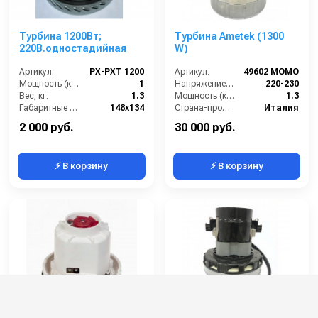
Турбина 1200Вт;
Турбина Ametek (1300
220В.одностадийная
W)
Артикул:
PX-PXT 1200
Артикул:
49602 MOMO
Мощность (кВт):
1
Напряжение (В):
220-230
Вес, кг:
1.3
Мощность (кВт):
1.3
Габаритные размеры, мм:
148x134
Страна-производитель:
Италия
Напряжение, В:
220
2 000 руб.
30 000 руб.
⚡ В корзину
⚡ В корзину