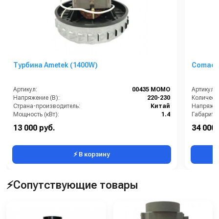
Турбина Ametek (1400W)
Comac 
Артикул:
00435 MOMO
Артикул:
Напряжение (В):
220-230
Количеств
Страна-производитель:
Китай
Напряжен
Мощность (кВт):
1.4
Габариты
13 000 руб.
34 000 
Длина каб
⚡ В корзину
⚡Сопутствующие товары