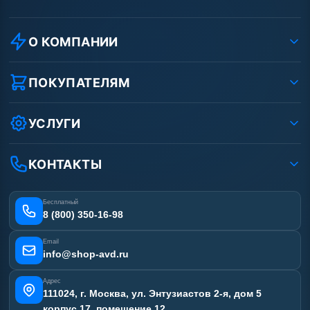
О КОМПАНИИ
О компании
Реквизиты ООО «Шоп АВД»
ПОКУПАТЕЛЯМ
Защита данных клиента
Как заказать?
Условия соглашения
Оплата
УСЛУГИ
Вакансии
Доставка
Услуги
Рассрочка
Гарантия
Аренда АВД
КОНТАКТЫ
Статьи
Лизинг
Ремонт АВД
Получить скидку
Сертификаты
Бесплатный
Наши работы
8 (800) 350-16-98
Отзывы наших клиентов
Email
Карта сайта
info@shop-avd.ru
Адрес
111024, г. Москва, ул. Энтузиастов 2-я, дом 5
корпус 17, помещение 12