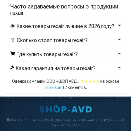
Часто задаваемые вопросы о продукции
rexair
🌟 Какие товары rexair лучшие в 2026 году?
🔖 Сколько стоят товары rexair?
Где купить товары rexair?
Какая гарантия на товары rexair?
★★★★★
Оценка компании ООО «ШОП АВД»
на основе
отзывов
17
клиентов.
Всё для клининга и автомоек: установки высокого давления и уборочная
техника под ключ.