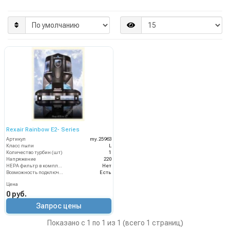
Rexair Rainbow E2- Series
Артикул
my.25963
Класс пыли
L
Количество турбин (шт)
1
Напряжение
220
HEPA фильтр в комплекте
Нет
Возможность подключения электрощетки
Есть
Цена
0 руб.
Запрос цены
Показано с 1 по 1 из 1 (всего 1 страниц)