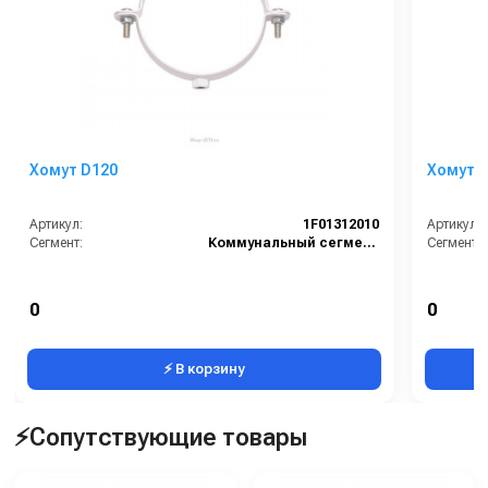
Хомут D120
Хомут 
Артикул:
1F01312010
Артикул:
Сегмент:
Коммунальный сегмент
Сегмент:
0
0
⚡ В корзину
⚡Сопутствующие товары