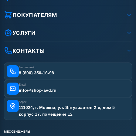
О компании
Реквизиты ООО «Шоп АВД»
ПОКУПАТЕЛЯМ
Защита данных клиента
Как заказать?
Условия соглашения
Оплата
УСЛУГИ
Вакансии
Доставка
Услуги
Рассрочка
Гарантия
Аренда АВД
КОНТАКТЫ
Статьи
Лизинг
Ремонт АВД
Получить скидку
Сертификаты
Бесплатный
Наши работы
8 (800) 350-16-98
Отзывы наших клиентов
Email
Карта сайта
info@shop-avd.ru
Адрес
111024, г. Москва, ул. Энтузиастов 2-я, дом 5
корпус 17, помещение 12
МЕССЕНДЖЕРЫ