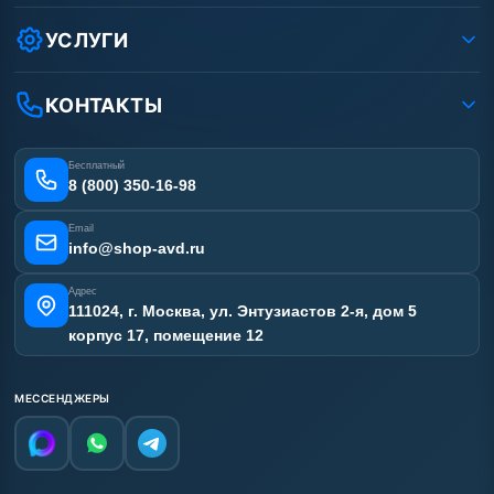
Как заказать?
Условия соглашения
Оплата
УСЛУГИ
Вакансии
Доставка
Услуги
Рассрочка
Гарантия
Аренда АВД
КОНТАКТЫ
Статьи
Лизинг
Ремонт АВД
Получить скидку
Сертификаты
Бесплатный
Наши работы
8 (800) 350-16-98
Отзывы наших клиентов
Email
Карта сайта
info@shop-avd.ru
Адрес
111024, г. Москва, ул. Энтузиастов 2-я, дом 5
корпус 17, помещение 12
МЕССЕНДЖЕРЫ