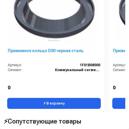
Прижимное кольцо D80 черная сталь
Прижимн
Артикул:
1F01B08000
Артикул:
Сегмент:
Коммунальный сегмент
Сегмент:
0
0
⚡ В корзину
⚡Сопутствующие товары