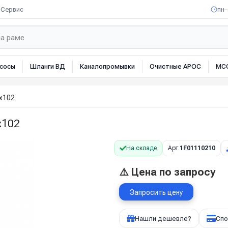
Сервис
пн–
сосы
Шланги ВД
Каналопромывки
Очистные АРОС
МС
х102
х102
На складе
Арт:
1F01110210
⚠️ Цена по запросу
Запросить цену
Нашли дешевле?
Спо