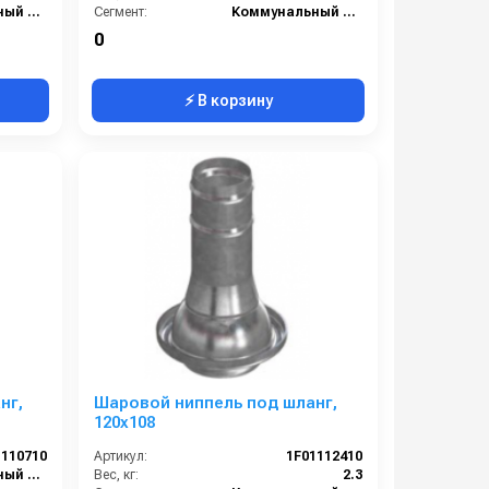
Коммунальный сегмент
Сегмент:
Коммунальный сегмент
0
⚡ В корзину
нг,
Шаровой ниппель под шланг,
120х108
1110710
Артикул:
1F01112410
Коммунальный сегмент
Вес, кг:
2.3