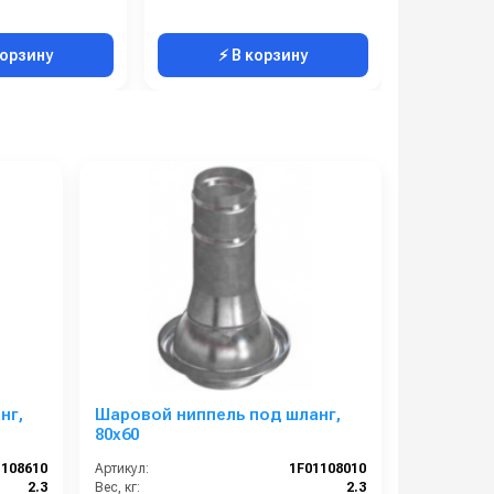
корзину
⚡ В корзину
⚡ 
нг,
Шаровой ниппель под шланг,
80х60
1108610
Артикул:
1F01108010
2.3
Вес, кг:
2.3