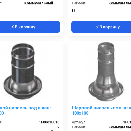
:
Коммунальный сегмент
Сегмент:
0
⚡ В корзину
⚡ В корзину
ой ниппель под шланг,
Шаровой ниппель под шла
00
100х108
:
1F00810010
Артикул:
1F0
2
Сегмент: