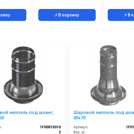
рзину
⚡ В корзину
⚡ В 
ой ниппель под шланг,
Шаровой ниппель под шла
50
80х70
:
1F00815010
Артикул:
1F0
2
Вес, кг: