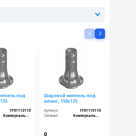
иппель под
Шаровой ниппель под
Шаровой 
125
шланг, 150х125
шланг, 15
1F01112110
Артикул:
1F01115110
Артикул:
Коммунальный сегмент
Сегмент:
Коммунальный сегмент
Сегмент:
0
0