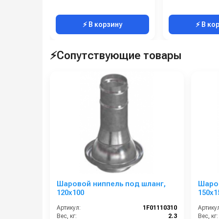
⚡ В корзину
⚡ В ко
⚡Сопутствующие товары
Шаровой ниппель под шланг,
Шаров
120х100
150х1
Артикул:
1F01110310
Артикул
Вес, кг:
2.3
Вес, кг: