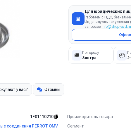
Для юридических лиц
Работаем с НДС, безналич
Индивидуальные условия д
запросов
info@shop-avd.ru
Оформ
По городу
П
🚚
📦
Завтра
2
окупают у нас?
Отзывы
Производитель товара
1F01110210
Сегмент
ые соединения PERROT OMV