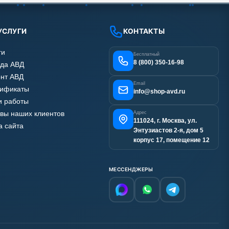
УСЛУГИ
КОНТАКТЫ
ги
Бесплатный
8 (800) 350-16-98
да АВД
нт АВД
Email
тификаты
info@shop-avd.ru
 работы
вы наших клиентов
Адрес
111024, г. Москва, ул.
а сайта
Энтузиастов 2-я, дом 5
корпус 17, помещение 12
МЕССЕНДЖЕРЫ