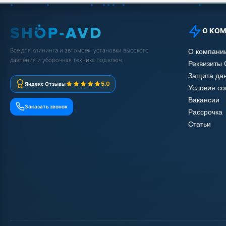
О КО
Всё для клининга и автомоек: установки высокого
О компани
давления и уборочная техника под ключ.
Реквизиты
Защита да
5.0
Яндекс Отзывы
Условия с
Вакансии
Заказать звонок
Рассрочка
Статьи