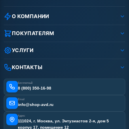
О КОМПАНИИ
О компании
Реквизиты ООО «Шоп АВД»
ПОКУПАТЕЛЯМ
Защита данных клиента
Как заказать?
Условия соглашения
Оплата
УСЛУГИ
Вакансии
Доставка
Услуги
Рассрочка
Гарантия
Аренда АВД
КОНТАКТЫ
Статьи
Лизинг
Ремонт АВД
Получить скидку
Сертификаты
Бесплатный
Наши работы
8 (800) 350-16-98
Отзывы наших клиентов
Email
Карта сайта
info@shop-avd.ru
Адрес
111024, г. Москва, ул. Энтузиастов 2-я, дом 5
корпус 17, помещение 12