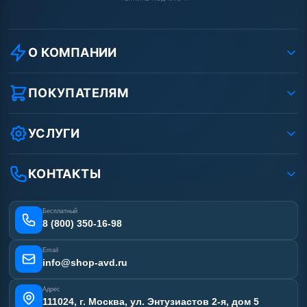
О КОМПАНИИ
О компании
Реквизиты ООО «Шоп АВД»
ПОКУПАТЕЛЯМ
Защита данных клиента
Как заказать?
Условия соглашения
Оплата
УСЛУГИ
Вакансии
Доставка
Услуги
Рассрочка
Гарантия
Аренда АВД
КОНТАКТЫ
Статьи
Лизинг
Ремонт АВД
Получить скидку
Сертификаты
Бесплатный
Наши работы
8 (800) 350-16-98
Отзывы наших клиентов
Email
Карта сайта
info@shop-avd.ru
Адрес
111024, г. Москва, ул. Энтузиастов 2-я, дом 5