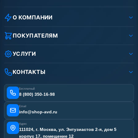
О КОМПАНИИ
О компании
Реквизиты ООО «Шоп АВД»
ПОКУПАТЕЛЯМ
Защита данных клиента
Как заказать?
Условия соглашения
Оплата
УСЛУГИ
Вакансии
Доставка
Услуги
Рассрочка
Гарантия
Аренда АВД
КОНТАКТЫ
Статьи
Лизинг
Ремонт АВД
Получить скидку
Сертификаты
Бесплатный
Наши работы
8 (800) 350-16-98
Отзывы наших клиентов
Email
Карта сайта
info@shop-avd.ru
Адрес
111024, г. Москва, ул. Энтузиастов 2-я, дом 5
корпус 17, помещение 12