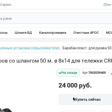
Сервис
пн–
сосы
Шланги ВД
Каналопромывки
Очистные АРОС
МС
ионные установки (опрыскиватели)
Барабан пласт. для рукава 5
ров со шлангом 50 м. ø 8x14 для тележки C
На складе
Арт:
7002039400
24 000 руб.
Купить сейчас