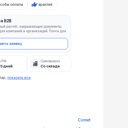
собы оплаты
Гарантия
 и B2B
ный расчёт, закрывающие документы.
ля компаний и организаций. Почта для
ить заявку
о РФ
Самовывоз
🏬
–5 дней
Со склада
бар,
показать все
Comet