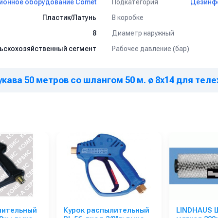
Подкатегория
ионное оборудование Comet
Дезинфе
В коробке
Пластик/Латунь
Диаметр наружный
8
Рабочее давление (бар)
ьскохозяйственный сегмент
укава 50 метров со шлангом 50 м. ø 8x14 для тел
лительный
Курок распылительный
LINDHAUS 