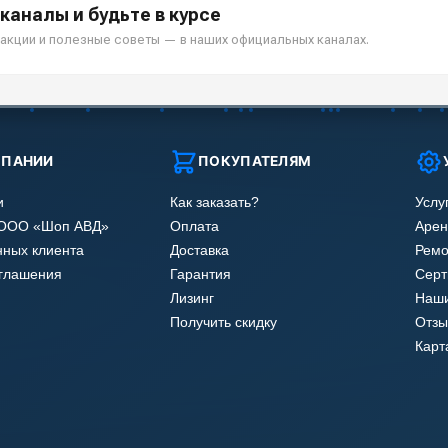
каналы и будьте в курсе
акции и полезные советы — в наших официальных каналах.
МПАНИИ
ПОКУПАТЕЛЯМ
и
Как заказать?
Услу
 ООО «Шоп АВД»
Оплата
Арен
нных клиента
Доставка
Ремо
оглашения
Гарантия
Сер
Лизинг
Наши
Получить скидку
Отзы
Карт