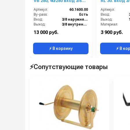
VB 280; 40/280 вход 3/8ш,
RL 30. вход 3
выход 3/8г; By-pass 1/2г.
1/4г.
Артикул:
60.1600.00
Артикул:
40 л/мин 310 бар
By-pass:
Есть
Вход:
Вход:
3/8 наружняя резьба
Выход:
Выход:
3/8 внутренняя резьба
Материал:
Материал:
Латунь
Производительность (л/мин):
13 000 руб.
3 900 руб.
Производительность (л/мин):
40
В коробке:
⚡ В корзину
⚡ В ко
⚡Сопутствующие товары