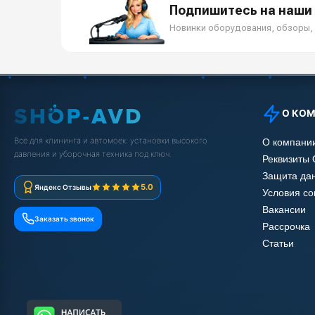
Подпишитесь на наши 
Новинки оборудования, обзоры, 
О КО
Всё для клининга и автомоек: установки высокого
О компани
давления и уборочная техника под ключ.
Реквизиты
Защита да
5.0
Яндекс Отзывы
Условия с
Вакансии
Заказать звонок
Рассрочка
Статьи