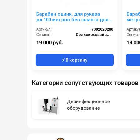
Барабан оцинк. для рукава
Бараб
дл.100 метров без шланга для
метро
тележки CRRC 120 ECO
тележ
Артикул:
7002023200
Артикул
Сегмент:
Сельскохозяйственный сегмент
Сегмент
19 000 руб.
14 00
⚡ В корзину
Категории сопутствующих товаров
Дезинфекционное
оборудование