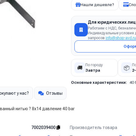
Нашли дешевле?
Спо
Для юридических лиц
Работаем с НДС, безналич
Индивидуальные условия д
запросов
info@shop-avd.ru
Оформ
По городу
П
🚚
📦
Завтра
2
Основные характеристики:
40 
окупают у нас?
Отзывы
анный нитью ? 8x14 давление 40 bar
Производитель товара
7002039400