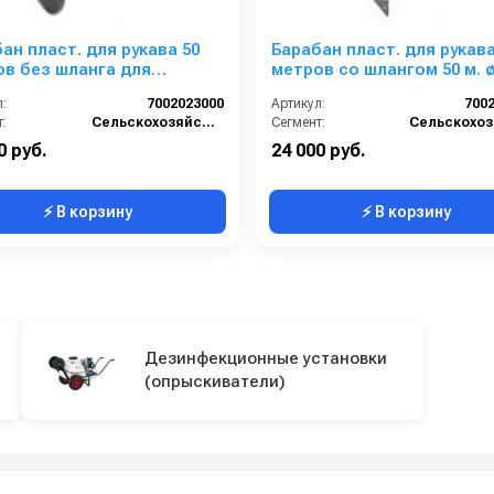
ан пласт. для рукава 50
Барабан пласт. для рукава
в без шланга для
метров со шлангом 50 м. ø
ки CRRC 120 ECO
для тележки CRRC 51
:
7002023000
Артикул:
700
:
Сельскохозяйственный сегмент
Сегмент:
0 руб.
24 000 руб.
⚡ В корзину
⚡ В корзину
Дезинфекционные установки
(опрыскиватели)