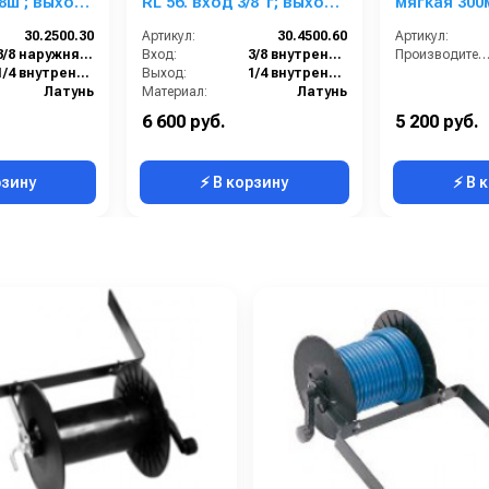
/8ш ; выход
RL 56. вход 3/8''г; выход
мягкая 300
1/4г.
30.2500.30
Артикул:
30.4500.60
Артикул:
3/8 наружняя резьба
Вход:
3/8 внутренняя резьба
Производитель
1/4 внутренняя резьба
Выход:
1/4 внутренняя резьба
Латунь
Материал:
Латунь
40
Производительность (л/мин):
30
6 600 руб.
5 200 руб.
20
В коробке:
8
рзину
⚡ В корзину
⚡ В 