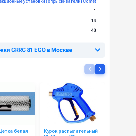
кционные установки (опрыскиватели) Comet
1
14
40
ежки CRRC 81 ECO в Москве
Щетка белая
Курок распылительный
LINDHAU