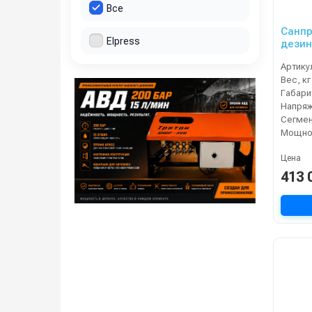
Все
Санпр
Elpress
дезин
прохо
Артику
Вес, кг
Напряж
Сегме
Мощнос
Цена
413 