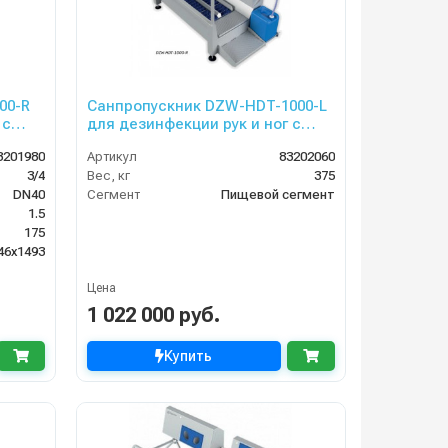
00-R
Санпропускник DZW-HDT-1000-L
 с
для дезинфекции рук и ног с
контролем прохода
3201980
Артикул
83202060
(левосторонний)
3/4
Вес, кг
375
DN40
Сегмент
Пищевой сегмент
1.5
175
46x1493
Цена
1 022 000 руб.
Купить