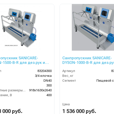
опускник SANICARE-
Санпропускник SANICARE-
-1500-B-R для дез.рук и
DYSON-1000-B-R для дез.ру
ытья сушки рук, с контр.
ног, мытья сушки рук, с кон
л
83204300
Артикул
8
да (прав.)
прохода (прав.)
3/4 елочка
Вес, кг
DN40
Сегмент
Пищевой с
300
Габаритные размеры, мм
918x1630x2640
ение, В
400
Цена
8 000 руб.
1 536 000 руб.