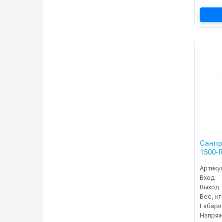
Санпр
1500-
ног с
Артику
(прав
Вход
Выход
Вес, кг
Напряж