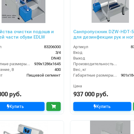
йства очистки подошв и
Санпропускник DZW-HDT-5
ей части обуви EDLW
для дезинфекции рук и ног
контролем прохода
л
83206000
Артикул
8
(правосторонний)
3/4
Вход
DN40
Выход
Габаритные размеры, мм
939x1286x1645
Производительность (л/мин)
ение, В
400
Вес, кг
нт
Пищевой сегмент
Габаритные размеры, мм
901x18
Цена
000 руб.
937 000 руб.
Купить
Купить