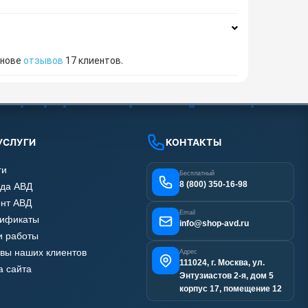
снове
отзывов
17
клиентов.
УСЛУГИ
КОНТАКТЫ
ги
Бесплатный
8 (800) 350-16-98
да АВД
нт АВД
Email
тификаты
info@shop-avd.ru
 работы
вы наших клиентов
Адрес
111024, г. Москва, ул.
а сайта
Энтузиастов 2-я, дом 5
корпус 17, помещение 12