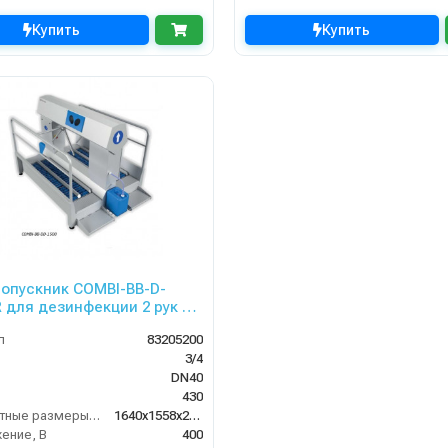
Купить
Купить
опускник COMBI-BB-D-
R для дезинфекции 2 рук и
 контролем прохода
л
83205200
осторонний)
3/4
DN40
430
Габаритные размеры, мм
1640x1558x2640
ение, В
400