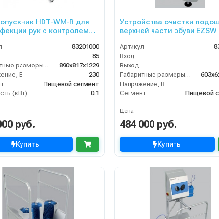
опускник HDT-WM-R для
Устройства очистки подош
фекции рук с контролем
верхней части обуви EZSW
да (правосторонний)
л
83201000
Артикул
8
85
Вход
Габаритные размеры, мм
890x817x1229
Выход
ение, В
230
Габаритные размеры, мм
603x6
нт
Пищевой сегмент
Напряжение, В
ть (кВт)
0.1
Сегмент
Пищевой с
Цена
000 руб.
484 000 руб.
Купить
Купить