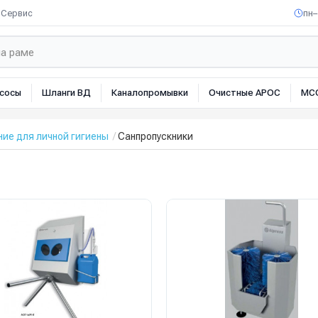
Сервис
пн–
сосы
Шланги ВД
Каналопромывки
Очистные АРОС
МС
ие для личной гигиены
Санпропускники