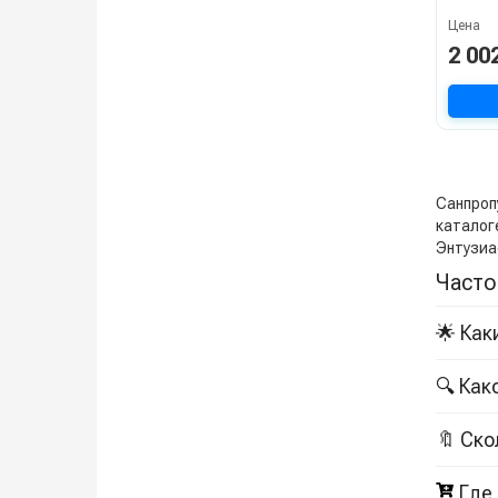
Цена
2 00
Санпропу
каталоге
Энтузиа
Часто
🌟 Как
🔍 Как
🔖 Ско
Где