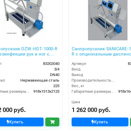
опускник DZW-HDT-1000-R
Санпропускник SANICARE-1
езинфекции рук и ног с
R с опциональным диспенсером
олем прохода
бумаги и корзиной для (пра
л
83202040
Артикул
8
осторонний)
3/4
Вход
DN40
Выход
иал
Нержавеющая сталь
Производительность (л/мин)
225
Вес, кг
Габаритные размеры, мм
918x1513x2125
Габаритные размеры, мм
918x16
Цена
2 000 руб.
1 262 000 руб.
Купить
Купить