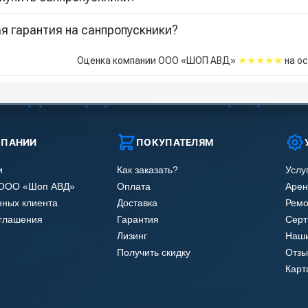
я гарантия на санпропускники?
★★★★★
Оценка компании ООО «ШОП АВД»
на о
МПАНИИ
ПОКУПАТЕЛЯМ
и
Как заказать?
Услу
 ООО «Шоп АВД»
Оплата
Арен
нных клиента
Доставка
Ремо
оглашения
Гарантия
Сер
Лизинг
Наши
Получить скидку
Отзы
Карт