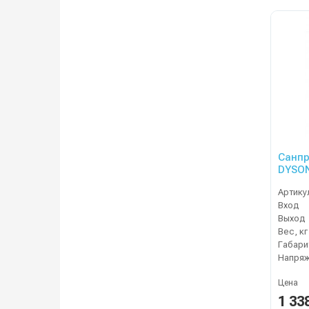
Санпр
DYSON
ног, м
Артику
прохо
Вход
Выход
Вес, кг
Напряж
Цена
1 33