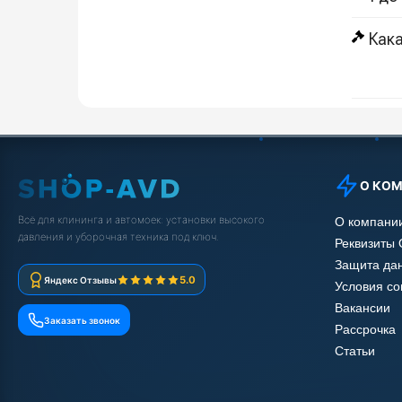
Кака
О КО
Всё для клининга и автомоек: установки высокого
О компани
давления и уборочная техника под ключ.
Реквизиты
Защита да
5.0
Яндекс Отзывы
Условия с
Вакансии
Заказать звонок
Рассрочка
Статьи