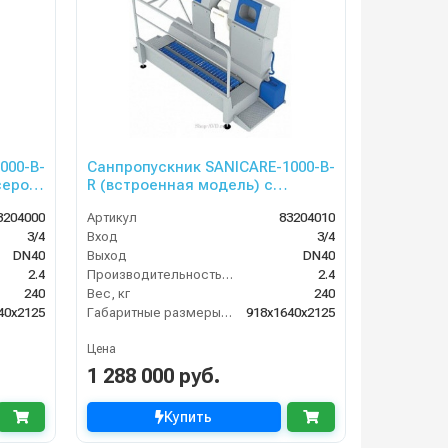
000-B-
Санпропускник SANICARE-1000-B-
R (встроенная модель) с
в.)
опциональным диспенсером
3204000
Артикул
83204010
бумаги и корзиной.
3/4
Вход
3/4
DN40
Выход
DN40
2.4
Производительность (л/мин)
2.4
240
Вес, кг
240
40x2125
Габаритные размеры, мм
918x1640x2125
Цена
1 288 000 руб.
Купить