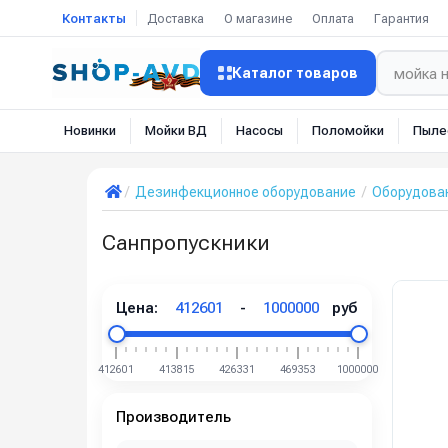
Контакты
Доставка
О магазине
Оплата
Гарантия
Каталог товаров
Новинки
Мойки ВД
Насосы
Поломойки
Пыле
Дезинфекционное оборудование
Оборудован
Санпропускники
Цена:
412601
-
1000000
руб
412601
413815
426331
469353
1000000
Производитель