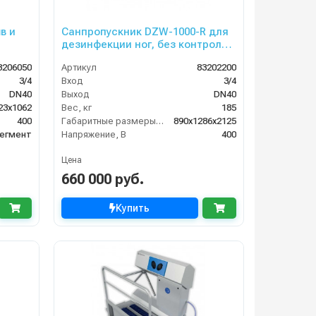
в и
Санпропускник DZW-1000-R для
дезинфекции ног, без контроля
прохода (правосторонний)
3206050
Артикул
83202200
3/4
Вход
3/4
DN40
Выход
DN40
23x1062
Вес, кг
185
400
Габаритные размеры, мм
890x1286x2125
егмент
Напряжение, В
400
Цена
660 000 руб.
Купить