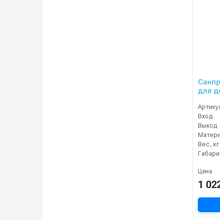
Санпр
для д
контр
Артику
(прав
Вход
Выход
Матер
Вес, кг
Цена
1 02