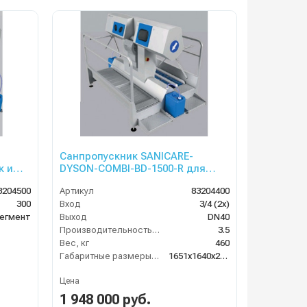
Санпропускник SANICARE-
к и
DYSON-COMBI-BD-1500-R для
тр.
круговой дезинфекции рук и ног
3204500
Артикул
83204400
(правосторонний)
300
Вход
3/4 (2x)
егмент
Выход
DN40
Производительность (л/мин)
3.5
Вес, кг
460
Габаритные размеры, мм
1651x1640x2640
Цена
1 948 000 руб.