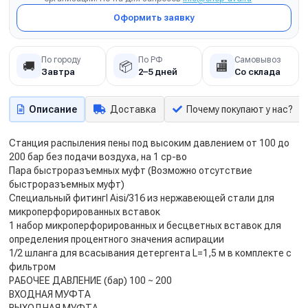
Оформить заявку
По городу
По РФ
Самовывоз
🚚
📦
🏬
Завтра
2–5 дней
Со склада
Описание
Доставка
Почему покупают у нас?
Станция распыления пены под высоким давлением от 100 до
200 бар без подачи воздуха, на 1 ср-во
Пара быстроразъемных муфт (Возможно отсутствие
быстроразъемных муфт)
Специальный фитингl Aisi/316 из нержавеющей стали для
микроперфорированных вставок
1 набор микроперфорированных и бесцветных вставок для
определения процентного значения аспирации
1/2 шланга для всасывания детергента L=1,5 м в комплекте с
фильтром
РАБОЧЕЕ ДАВЛЕНИЕ (бар) 100 ~ 200
ВХОДНАЯ МУФТА