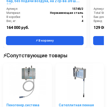
бар, без подачи воздуха, на 2 ср-ва 3/8 ш.
3/8ш.
Артикул:
15745/2
Артикул:
Материал:
Нержавеющая сталь
Total Stop
В коробке:
1
Бак для 
Вес, кг:
4
Бренд:
Габаритные размеры, мм:
225x175x105
Грязевая
164 000 руб.
129 000
Давление (бар):
200
Длина шл
⚡ В корзину
⚡Сопутствующие товары
Пеногенер.система
Сателлитная пенная