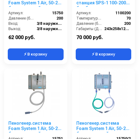
Foam System 1 Air, 50-200
станция SPS-1 100-200
бар, с подачей воздуха,
бар без подачи воздуха
на 1 ср-во 3/8 ш. 3/8.ш.
Артикул:
15750
Артикул:
1100200
Давление (бар):
200
Температура (°C):
70
Вход:
3/8 наружняя резьба
Давление (бар):
200
Выход:
3/8 наружняя резьба
Габариты (ДхШхВ):
243х258х127 мм
Материал:
Нержавеющая сталь
Вес, кг:
4
62 000 руб.
70 000 руб.
⚡ В корзину
⚡ В корзину
Пеногенер.система
Пеногенер.система
Foam System 1 Air, 50-200
Foam System 1 Air, 50-200
бар, с подачей воздуха,
бар, с подачей воздуха,
на 1 ср-во БРС БРС
Артикул:
15751
на 2 ср-ва 3/8 ш. 3/8.ш.
Артикул:
15750/2