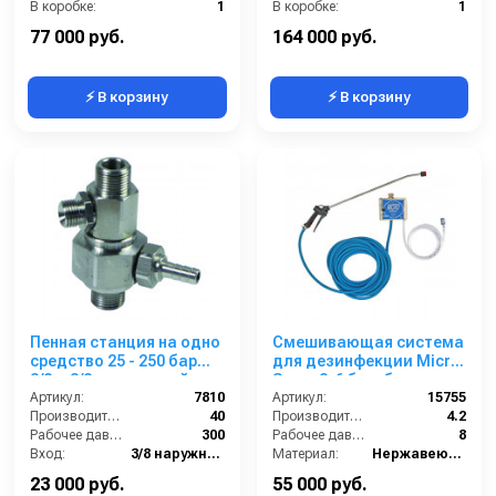
В коробке:
1
В коробке:
1
Вес, кг:
4
Вес, кг:
4
77 000 руб.
164 000 руб.
⚡ В корзину
⚡ В корзину
Пенная станция на одно
Смешивающая система
средство 25 - 250 бар
для дезинфекции Micro
3/8ш.3/8ш.с подачей
Spray 2-6 бар, без
воздуха
Артикул:
7810
подачи воздуха, на 1 ср-
Артикул:
15755
Производительность (л/мин):
40
во с аксесс.
Производительность (л/мин):
4.2
Рабочее давление (бар):
300
Рабочее давление (бар):
8
Вход:
3/8 наружняя резьба
Материал:
Нержавеющая сталь
Выход:
3/8 наружняя резьба
В коробке:
1
23 000 руб.
55 000 руб.