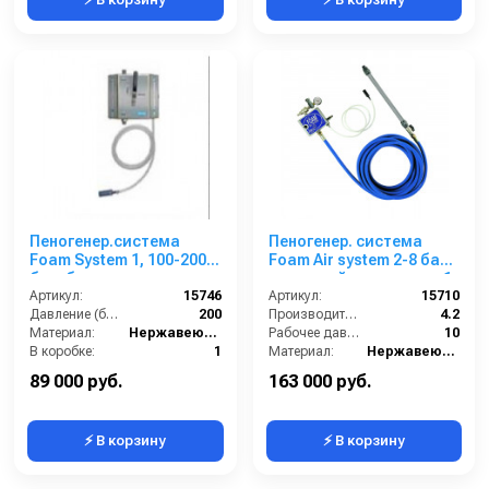
Пеногенер.система
Пеногенер. система
Foam System 1, 100-200
Foam Air system 2-8 бар,
бар, без подачи
с подачей воздуха, на 1
воздуха, на 1 ср-во БРС
Артикул:
15746
ср-во с аксесс.
Артикул:
15710
БРС
Давление (бар):
200
Производительность (л/мин):
4.2
Материал:
Нержавеющая сталь
Рабочее давление (бар):
10
В коробке:
1
Материал:
Нержавеющая сталь
Вес, кг:
4
В коробке:
1
89 000 руб.
163 000 руб.
⚡ В корзину
⚡ В корзину