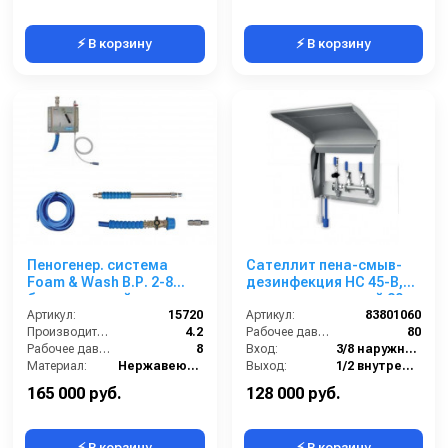
⚡ В корзину
⚡ В корзину
Пеногенер. система
Сателлит пена-смыв-
Foam & Wash B.Р. 2-8
дезинфекция HC 45-B,
бар, с подачей воздуха,
централизованный 80
на 1 ср-во 1/2ш. 1/2ш.с
Артикул:
15720
бар, вход 3/8 ш, выход
Артикул:
83801060
аксесс.
Производительность (л/мин):
4.2
1/2 г
Рабочее давление (бар):
80
Рабочее давление (бар):
8
Вход:
3/8 наружняя резьба
Материал:
Нержавеющая сталь
Выход:
1/2 внутренняя резьба
В коробке:
1
Габаритные размеры, мм:
475x185x508
165 000 руб.
128 000 руб.
⚡ В корзину
⚡ В корзину