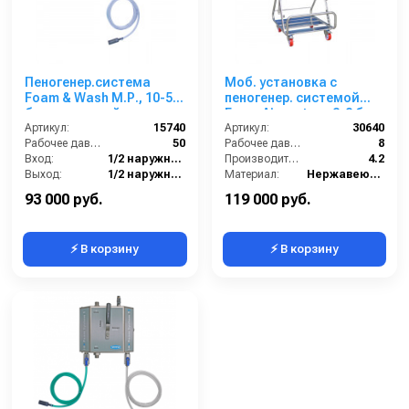
Пеногенер.система
Моб. установка с
Foam & Wash М.Р., 10-50
пеногенер. системой
бар, с подачей воздуха,
Foam Air system, 2-8 бар,
на 1 ср-во 1/2ш. 1/2ш.
Артикул:
15740
с подачей воздуха, на 1
Артикул:
30640
Рабочее давление (бар):
50
ср-во
Рабочее давление (бар):
8
Вход:
1/2 наружняя резьба
Производительность (л/мин):
4.2
Выход:
1/2 наружняя резьба
Материал:
Нержавеющая сталь
Материал:
Нержавеющая сталь
В коробке:
1
93 000 руб.
119 000 руб.
⚡ В корзину
⚡ В корзину