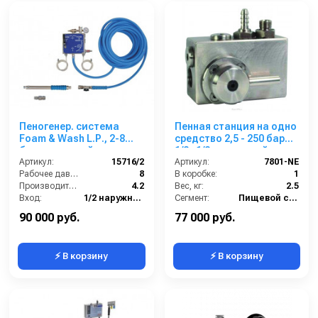
Пеногенер. система
Пенная станция на одно
Foam & Wash L.Р., 2-8
средство 2,5 - 250 бар
бар, с подачей воздуха,
1/2г.1/2г.с подачей
на 2 ср-ва 1/2ш. 1/2 ш.с
Артикул:
15716/2
воздуха
Артикул:
7801-NE
аксесс.
Рабочее давление (бар):
8
В коробке:
1
Производительность (л/мин):
4.2
Вес, кг:
2.5
Вход:
1/2 наружняя резьба
Сегмент:
Пищевой сегмент
Выход:
1/2 наружняя резьба
90 000 руб.
77 000 руб.
⚡ В корзину
⚡ В корзину