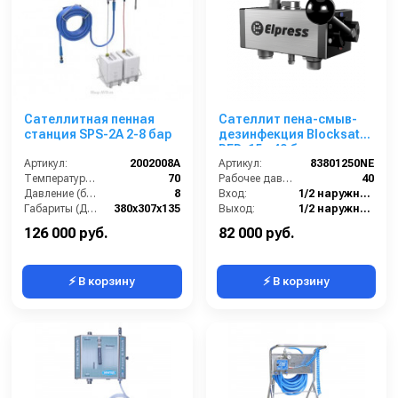
Сателлитная пенная
Сателлит пена-смыв-
станция SPS-2A 2-8 бар
дезинфекция Blocksat
RFD, 15 - 40 бар, вход
Артикул:
2002008A
1/2ш, выход 1/2 ш
Артикул:
83801250NE
Температура (°C):
70
Рабочее давление (бар):
40
Давление (бар):
8
Вход:
1/2 наружняя резьба
Габариты (ДхШхВ):
380х307х135
Выход:
1/2 наружняя резьба
Материал корпуса:
Нержавеющая сталь AISI 304
Материал:
Нержавеющая сталь
126 000 руб.
82 000 руб.
⚡ В корзину
⚡ В корзину