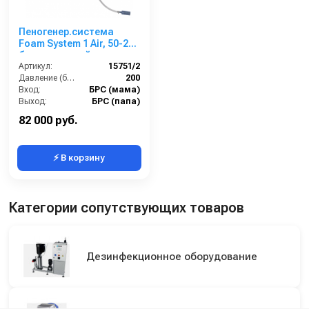
Пеногенер.система
Foam System 1 Air, 50-200
бар, с подачей воздуха,
на 2 ср-ва БРС БРС
Артикул:
15751/2
Давление (бар):
200
Вход:
БРС (мама)
Выход:
БРС (папа)
Материал:
Нержавеющая сталь
82 000 руб.
⚡ В корзину
Категории сопутствующих товаров
Дезинфекционное оборудование