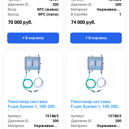
Давление (бар):
200
Давление (бар):
200
Вход:
БРС (мама)
Материал:
Нержавеющая сталь
Выход:
БРС (папа)
В коробке:
1
Материал:
Нержавеющая сталь
Вес, кг:
4
70 000 руб.
74 000 руб.
⚡ В корзину
⚡ В корзину
Пеногенер.система
Пеногенер.система
Foam System 1, 100-200
Foam System 1, 100-200
бар, без подачи
бар, без подачи
воздуха, на 2 ср-ва БРС
Артикул:
15746/2
воздуха, на 2 ср-ва 3/8
Артикул:
15745/2
БРС
Давление (бар):
200
ш. 3/8ш.
Давление (бар):
200
Материал:
Нержавеющая сталь
Материал:
Нержавеющая сталь