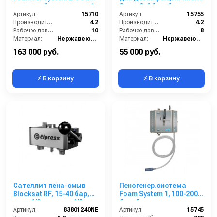
с подачей воздуха, на 1
Spray 2-6 бар, без
ср-во с аксесс.
Артикул:
15710
подачи воздуха, на 1 ср-
Артикул:
15755
Производительность (л/мин):
4.2
во с аксесс.
Производительность (л/мин):
4.2
Рабочее давление (бар):
10
Рабочее давление (бар):
8
Материал:
Нержавеющая сталь
Материал:
Нержавеющая сталь
В коробке:
1
В коробке:
1
163 000 руб.
55 000 руб.
⚡ В корзину
⚡ В корзину
Сателлит пена-смыв
Пеногенер.система
Blocksat RF, 15-40 бар,
Foam System 1, 100-200
вход 1/2ш, выход 1/2 ш
бар, без подачи
Артикул:
83801240NE
воздуха, на 1 ср-во 3/8
Артикул:
15745