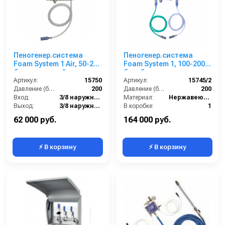
Пеногенер.система
Пеногенер.система
Foam System 1 Air, 50-200
Foam System 1, 100-200
бар, с подачей воздуха,
бар, без подачи
на 1 ср-во 3/8 ш. 3/8.ш.
Артикул:
15750
воздуха, на 2 ср-ва 3/8
Артикул:
15745/2
Давление (бар):
200
ш. 3/8ш.
Давление (бар):
200
Вход:
3/8 наружняя резьба
Материал:
Нержавеющая сталь
Выход:
3/8 наружняя резьба
В коробке:
1
Материал:
Нержавеющая сталь
Вес, кг:
4
62 000 руб.
164 000 руб.
⚡ В корзину
⚡ В корзину