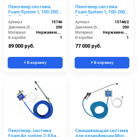
Пеногенер.система
Пеногенер.система
Foam System 1, 100-200
Foam System 1, 100-200
бар, без подачи
бар, без подачи
воздуха, на 1 ср-во БРС
Артикул:
15746
воздуха, на 2 ср-ва БРС
Артикул:
15746/2
БРС
Давление (бар):
200
БРС
Давление (бар):
200
Материал:
Нержавеющая сталь
Материал:
Нержавеющая сталь
В коробке:
1
В коробке:
1
Вес, кг:
4
Вес, кг:
4
89 000 руб.
77 000 руб.
⚡ В корзину
⚡ В корзину
Пеногенер. система
Смешивающая система
Foam Air system 2-8 бар,
для дезинфекции Micro