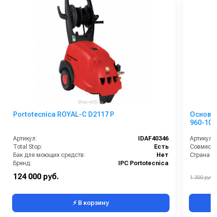
Portotecnica ROYAL-C D2117 P
Оcновн
960-10
Артикул:
IDAF40346
Артикул:
Total Stop:
Есть
Совмести
Бак для моющих средств:
Нет
Страна-п
Бренд:
IPC Portotecnica
Грязевая фреза:
Доп.опция
124 000 руб.
1 300 руб.
Длина шланга ВД (м):
10
⚡ В корзину