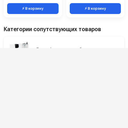
⚡ В корзину
⚡ В корзину
Категории сопутствующих товаров
Дезинфекционное оборудование
Пенные станции, сателлиты
Подпишитесь на наши каналы и будьте в
курсе
Новинки оборудования, обзоры, акции и полезные советы — в
наших официальных каналах.