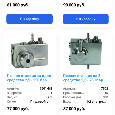
Выход:
1/2 наружняя резьба
Выход:
1/2 наружняя резьба
81 000 руб.
90 000 руб.
⚡ В корзину
⚡ В корзину
Пенная станция на одно
Пенная станция на 2
средство 2,5 - 250 бар
средства 2,5 - 250 бар
1/2г.1/2г.с подачей
1/2г.1/2г.с подачей
воздуха
Артикул:
7801-NE
воздуха
Артикул:
7802
В коробке:
1
Производительность (л/мин):
40
Вес, кг:
2.5
Рабочее давление (бар):
300
Сегмент:
Пищевой сегмент
Вход:
1/2 внутренняя резьба
Выход:
1/2 внутренняя резьба
77 000 руб.
87 000 руб.