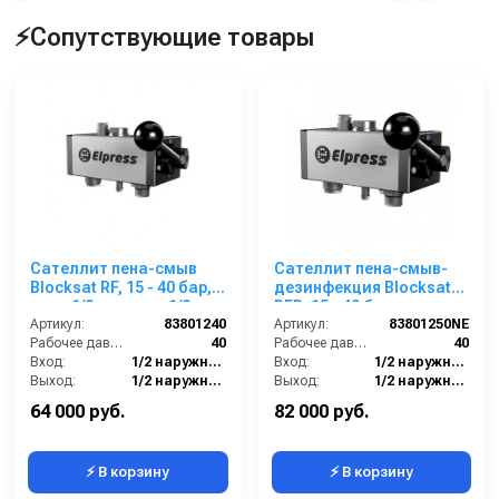
⚡Сопутствующие товары
Сателлит пена-смыв
Сателлит пена-смыв-
Blocksat RF, 15 - 40 бар,
дезинфекция Blocksat
вход 1/2ш, выход 1/2 ш
RFD, 15 - 40 бар, вход
Артикул:
83801240
1/2ш, выход 1/2 ш
Артикул:
83801250NE
Рабочее давление (бар):
40
Рабочее давление (бар):
40
Вход:
1/2 наружняя резьба
Вход:
1/2 наружняя резьба
Выход:
1/2 наружняя резьба
Выход:
1/2 наружняя резьба
Габаритные размеры, мм:
157x173x154
Материал:
Нержавеющая сталь
64 000 руб.
82 000 руб.
⚡ В корзину
⚡ В корзину