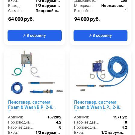
Вход:
1/2 наружняя резьба
ш. 3/8ш.
Давление (бар):
200
Выход:
1/2 наружняя резьба
Материал:
Нержавеющая сталь
Сегмент:
Пищевой сегмент
В коробке:
1
Вес, кг:
4
64 000 руб.
94 000 руб.
⚡ В корзину
⚡ В корзину
Пеногенер. система
Пеногенер. система
Foam & Wash B.Р. 2-8
Foam & Wash L.Р., 2-8
бар, с подачей воздуха,
бар, с подачей воздуха,
на 2 ср-ва 1/2ш.1/2ш. с
Артикул:
15720/2
на 2 ср-ва 1/2ш. 1/2 ш.с
Артикул:
15716/2
аксесс.
Производительность (л/мин):
4.2
аксесс.
Рабочее давление (бар):
8
Рабочее давление (бар):
8
Производительность (л/мин):
4.2
Вход:
1/2 наружняя резьба
Вход:
1/2 наружняя резьба