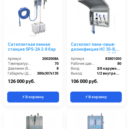
Сателлитная пенная
Сателлит пена-смыв-
станция SPS-2A 2-8 бар
дезинфекция HC 35-B,
централизованный 80
Артикул:
2002008A
бар, вход 3/8 ш, выход
Артикул:
83801050
Температура (°C):
70
1/2 г
Рабочее давление (бар):
80
Давление (бар):
8
Вход:
3/8 наружняя резьба
Габариты (ДхШхВ):
380х307х135
Выход:
1/2 внутренняя резьба
Материал корпуса:
Нержавеющая сталь AISI 304
Габаритные размеры, мм:
475x185x508
126 000 руб.
106 000 руб.
⚡ В корзину
⚡ В корзину