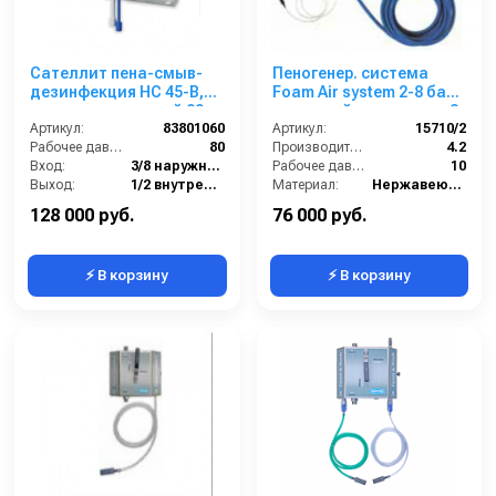
Сателлит пена-смыв-
Пеногенер. система
дезинфекция HC 45-B,
Foam Air system 2-8 бар,
централизованный 80
с подачей воздуха, на 2
бар, вход 3/8 ш, выход
Артикул:
83801060
ср-ва с аксесс.
Артикул:
15710/2
1/2 г
Рабочее давление (бар):
80
Производительность (л/мин):
4.2
Вход:
3/8 наружняя резьба
Рабочее давление (бар):
10
Выход:
1/2 внутренняя резьба
Материал:
Нержавеющая сталь
Габаритные размеры, мм:
475x185x508
В коробке:
1
128 000 руб.
76 000 руб.
⚡ В корзину
⚡ В корзину