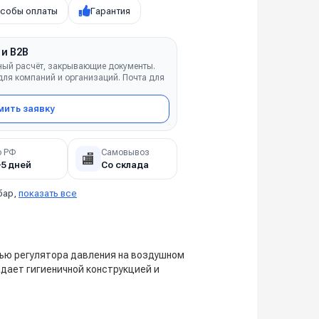
собы оплаты
Гарантия
 и B2B
ный расчёт, закрывающие документы.
ля компаний и организаций. Почта для
ить заявку
о РФ
Самовывоз
🏬
–5 дней
Со склада
бар,
показать все
щью регулятора давления на воздушном
дает гигиеничной конструкцией и