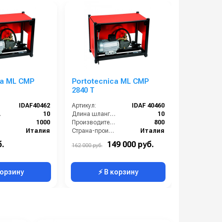
CMP
Portotecnica ML CMP
Portotecnica 
2840 T
2860 T
IDAF40462
Артикул:
IDAF 40460
Артикул:
м):
10
Длина шланга ВД (м):
10
):
1000
Производительность (л/ч):
800
Италия
Страна-производитель:
Италия
е (бар):
210
Рабочее давление (бар):
195
б.
149 000 руб.
204 000 р
162 000 руб.
7.5
Мощность (кВт):
5.1
корзину
⚡ В корзину
⚡ 