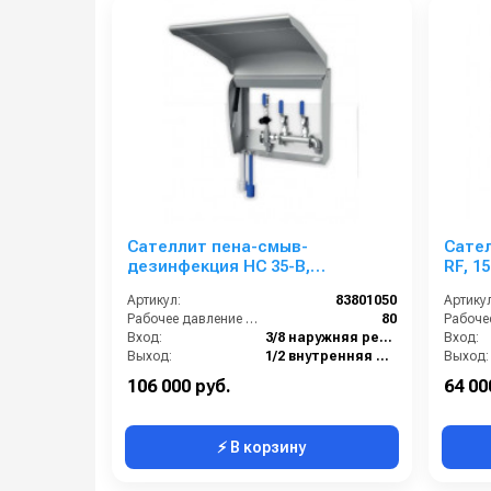
Сателлит пена-смыв-
Сател
дезинфекция HC 35-B,
RF, 1
централизованный 80 бар, вход
1/2 ш
Артикул:
83801050
Артикул
3/8 ш, выход 1/2 г
Рабочее давление (бар):
80
Вход:
3/8 наружняя резьба
Вход:
Выход:
1/2 внутренняя резьба
Выход:
Габаритные размеры, мм:
475x185x508
106 000 руб.
64 00
⚡ В корзину