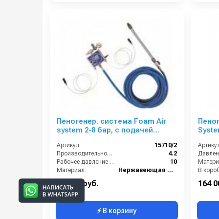
Пеногенер. система Foam Air
Пено
system 2-8 бар, с подачей
Syste
воздуха, на 2 ср-ва с аксесс.
подач
Артикул:
15710/2
Артикул
ш. 3/8
Производительность (л/мин):
4.2
Давлени
Рабочее давление (бар):
10
Матери
Материал:
Нержавеющая сталь
В короб
В коробке:
1
Вес, кг:
76 000 руб.
164 0
⚡ В корзину