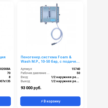
ция
Пеногенер.система Foam &
Wash М.Р., 10-50 бар, с подачей
воздуха, на 1 ср-во 1/2ш. 1/2ш.
002008A
Артикул:
15740
70
Рабочее давление (бар):
50
8
Вход:
1/2 наружняя резьба
307х135
Выход:
1/2 наружняя резьба
Нержавеющая сталь AISI 304
Материал:
Нержавеющая сталь
93 000 руб.
⚡ В корзину