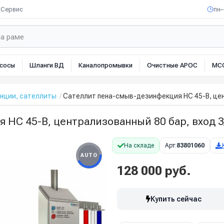
Сервис
пн–
сосы
Шланги ВД
Каналопромывки
Очистные АРОС
МС
нции, сателлиты
Сателлит пена-смыв-дезинфекция HC 45-B, цент
HC 45-B, централизованный 80 бар, вход 3/
На складе
Арт:
83801060
AUTO
128 000 руб.
Купить сейчас