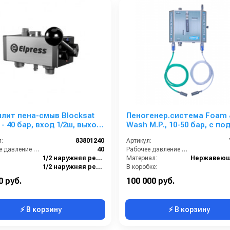
лит пена-смыв Blocksat
Пеногенер.система Foam 
5 - 40 бар, вход 1/2ш, выход
Wash М.Р., 10-50 бар, с по
воздуха, на 2 ср-ва 1/2ш. 1/
:
83801240
Артикул:
Рабочее давление (бар):
40
Рабочее давление (бар):
1/2 наружняя резьба
Материал:
1/2 наружняя резьба
В коробке:
Габаритные размеры, мм:
157x173x154
Вес, кг:
0 руб.
100 000 руб.
⚡ В корзину
⚡ В корзину