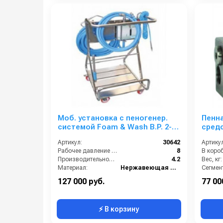
Моб. установка с пеногенер.
Пенна
системой Foam & Wash B.P. 2-8
средст
бар, с подачей воздуха, на 1
пода
Артикул:
30642
Артикул
ср-во
Рабочее давление (бар):
8
В короб
Производительность (л/мин):
4.2
Вес, кг:
Материал:
Нержавеющая сталь
Сегмент
В коробке:
1
127 000 руб.
77 00
⚡ В корзину