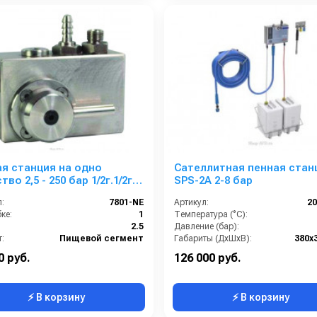
я станция на одно
Сателлитная пенная стан
во 2,5 - 250 бар 1/2г.1/2г.с
SPS-2A 2-8 бар
чей воздуха
:
7801-NE
Артикул:
2
ке:
1
Температура (°C):
2.5
Давление (бар):
:
Пищевой сегмент
Габариты (ДхШхВ):
380х
Материал корпуса:
0 руб.
126 000 руб.
⚡ В корзину
⚡ В корзину