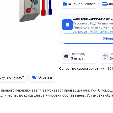
Нашли дешевле?
Спо
Для юридических лиц
Работаем с НДС, безналич
Индивидуальные условия д
запросов
info@shop-avd.ru
Оформ
По городу
П
🚚
📦
Завтра
2
Основные характеристики:
80 
окупают у нас?
Отзывы
е правого переключателя запускается процедура очистки. С помо
оличество воздуха для регулировки состава пены. Установка обла