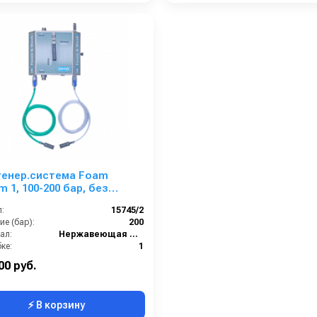
генер.система Foam
m 1, 100-200 бар, без
и воздуха, на 2 ср-ва 3/8
:
15745/2
ш.
е (бар):
200
ал:
Нержавеющая сталь
ке:
1
4
00 руб.
⚡ В корзину