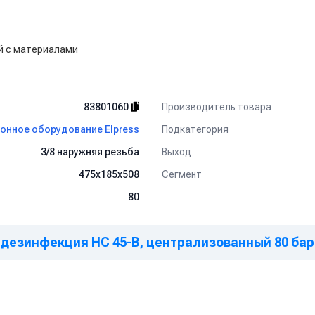
й с материалами
Производитель товара
83801060
Подкатегория
онное оборудование Elpress
Выход
3/8 наружняя резьба
Сегмент
475x185x508
80
езинфекция HC 45-B, централизованный 80 бар, в