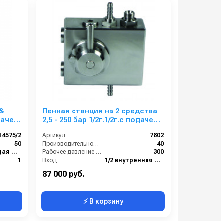
&
Пенная станция на 2 средства
дачей
2,5 - 250 бар 1/2г.1/2г.с подачей
2 ш.
воздуха
14575/2
Артикул:
7802
50
Производительность (л/мин):
40
Нержавеющая сталь
Рабочее давление (бар):
300
1
Вход:
1/2 внутренняя резьба
4
Выход:
1/2 внутренняя резьба
87 000 руб.
⚡ В корзину