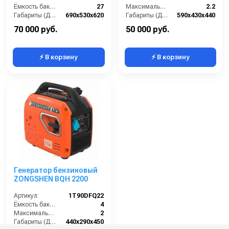
Ёмкость бака (л):
27
Максимальная мощность (кВА):
2.2
Габариты (ДхШхВ):
690х530х620
Габариты (ДхШхВ):
590х430х440
Количество фаз:
одна
Количество фаз:
одна
70 000 руб.
50 000 руб.
⚡ В корзину
⚡ В корзину
Генератор бензиновый
ZONGSHEN BQH 2200
Артикул:
1T90DFQ22
Ёмкость бака (л):
4
Максимальная мощность (кВА):
2
Габариты (ДхШхВ):
440х290х450