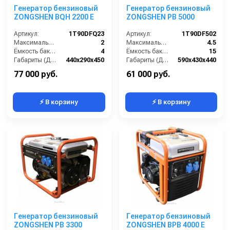
Генератор бензиновый
Генератор бензиновый
ZONGSHEN BQH 2200 E
ZONGSHEN PB 5000
Артикул:
1T90DFQ23
Артикул:
1T90DF502
Максимальная мощность (кВА):
2
Максимальная мощность (кВА):
4.5
Ёмкость бака (л):
4
Ёмкость бака (л):
15
Габариты (ДхШхВ):
440х290х450
Габариты (ДхШхВ):
590х430х440
Количество фаз:
одна
Количество фаз:
одна
77 000 руб.
61 000 руб.
⚡ В корзину
⚡ В корзину
Генератор бензиновый
Генератор бензиновый
ZONGSHEN PB 3300
ZONGSHEN BPB 4000 E