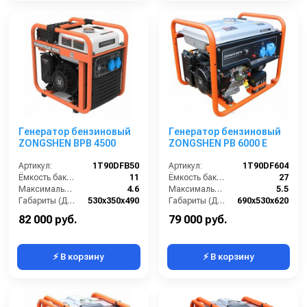
Генератор бензиновый
Генератор бензиновый
ZONGSHEN BPB 4500
ZONGSHEN PB 6000 E
Артикул:
1T90DFB50
Артикул:
1T90DF604
Ёмкость бака (л):
11
Ёмкость бака (л):
27
Максимальная мощность (кВА):
4.6
Максимальная мощность (кВА):
5.5
Габариты (ДхШхВ):
530х350х490
Габариты (ДхШхВ):
690х530х620
Количество фаз:
одна
Количество фаз:
одна
82 000 руб.
79 000 руб.
⚡ В корзину
⚡ В корзину