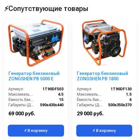
⚡Сопутствующие товары
Генератор бензиновый
Генератор бензиновый
ZONGSHEN PB 5000 E
ZONGSHEN PB 1800
Артикул:
1T90DF503
Артикул:
1T90DF130
Максимальная мощность (кВА):
4.5
Максимальная мощность (кВА):
1.5
Ёмкость бака (л):
15
Ёмкость бака (л):
6
Габариты (ДхШхВ):
590х430х440
Габариты (ДхШхВ):
500х350х370
Количество фаз:
одна
Количество фаз:
одна
69 000 руб.
29 000 руб.
⚡ В корзину
⚡ В корзину