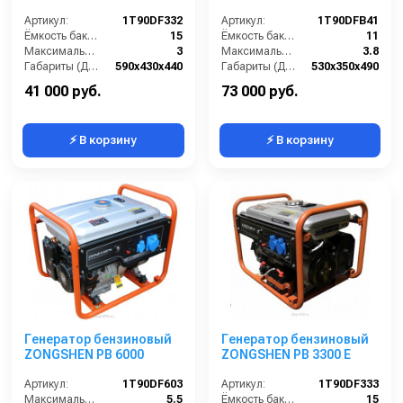
Артикул:
1T90DF332
Артикул:
1T90DFB41
Ёмкость бака (л):
15
Ёмкость бака (л):
11
Максимальная мощность (кВА):
3
Максимальная мощность (кВА):
3.8
Габариты (ДхШхВ):
590х430х440
Габариты (ДхШхВ):
530х350х490
Количество фаз:
одна
Количество фаз:
одна
41 000 руб.
73 000 руб.
⚡ В корзину
⚡ В корзину
Генератор бензиновый
Генератор бензиновый
ZONGSHEN PB 6000
ZONGSHEN PB 3300 E
Артикул:
1T90DF603
Артикул:
1T90DF333
Максимальная мощность (кВА):
5.5
Ёмкость бака (л):
15