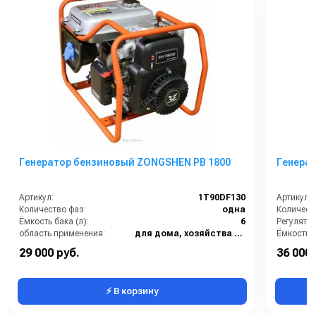
Генератор бензиновый ZONGSHEN PB 1800
Генера
Артикул:
1T90DF130
Артикул:
Количество фаз:
одна
Количест
Ёмкость бака (л):
6
Регулято
область применения:
для дома, хозяйства и малого бизнеса
Ёмкость б
Розетки:
1 розетка (16A)
область 
29 000 руб.
36 000 
Тип запуска:
ручной
Розетки:
⚡ В корзину