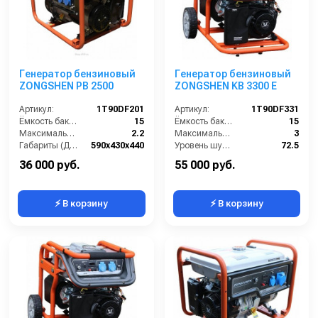
Генератор бензиновый
Генератор бензиновый
ZONGSHEN PB 2500
ZONGSHEN KB 3300 E
Артикул:
1T90DF201
Артикул:
1T90DF331
Ёмкость бака (л):
15
Ёмкость бака (л):
15
Максимальная мощность (кВА):
2.2
Максимальная мощность (кВА):
3
Габариты (ДхШхВ):
590х430х440
Уровень шума (дБ(А)):
72.5
Количество фаз:
одна
Габариты (ДхШхВ):
590x440x500
36 000 руб.
55 000 руб.
⚡ В корзину
⚡ В корзину