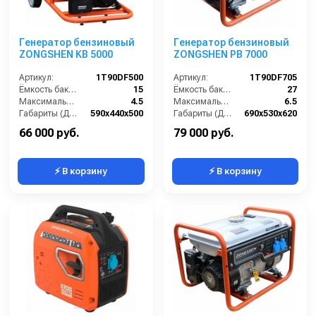
Генератор бензиновый
Генератор бензиновый
ZONGSHEN KB 5000
ZONGSHEN PB 7000
Артикул:
1T90DF500
Артикул:
1T90DF705
Ёмкость бака (л):
15
Ёмкость бака (л):
27
Максимальная мощность (кВА):
4.5
Максимальная мощность (кВА):
6.5
Габариты (ДхШхВ):
590х440х500
Габариты (ДхШхВ):
690х530х620
Количество фаз:
одна
Количество фаз:
одна
66 000 руб.
79 000 руб.
⚡ В корзину
⚡ В корзину