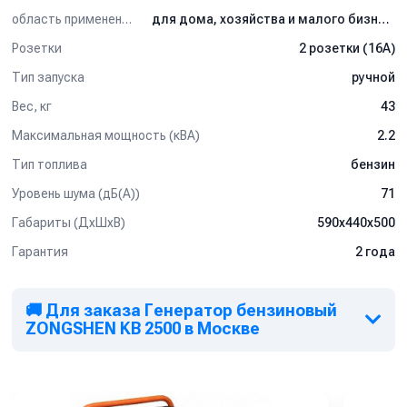
лишь 2-м грандам: Briggs & Stratton (США) и Honda (Япония).
область применения
для дома, хозяйства и малого бизнеса
Розетки
2 розетки (16A)
Тип запуска
ручной
Вес, кг
43
Максимальная мощность (кВА)
2.2
Тип топлива
бензин
Уровень шума (дБ(А))
71
Габариты (ДхШхВ)
590х440х500
Гарантия
2 года
🚚 Для заказа Генератор бензиновый
ZONGSHEN KB 2500 в Москве