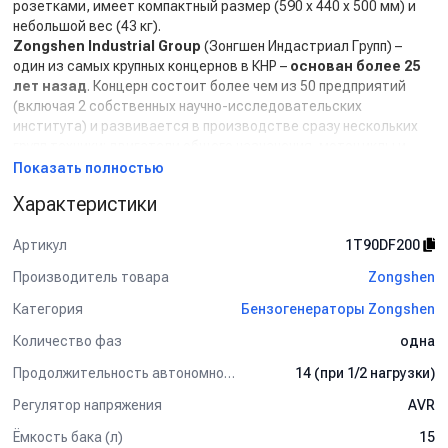
розетками, имеет компактный размер (590 х 440 х 500 мм) и
небольшой вес (43 кг).
Zongshen Industrial Group
(Зонгшен Индастриал Групп) –
один из самых крупных концернов в КНР –
основан более 25
лет назад
. Концерн состоит более чем из 50 предприятий
(включая 2 собственных научно-исследовательских
института) и развивается в производстве сразу нескольких
групп техники: двигатели общего назначения, мотоциклы и
квадроциклы, силовая продукция (генераторы и мотопомпы),
Показать полностью
мойки высокого давления, садовая техника
Характеристики
(мотокультиваторы, мотоблоки, др.), подвесные лодочные
моторы.
Артикул
1T90DF200
Благодаря высочайшему качеству продукции,
непревзойденной надежности (вся техника, произведённая
Производитель товара
Zongshen
Zongshen Industrial Group
, проходит как минимум 2
Категория
Бензогенераторы Zongshen
контрольные проверки на заводах), богатой функциональности
и привлекательным ценам, продукция Zongshen (Зонгшен)
Количество фаз
одна
завоевала доверие огромного числа потребителей не только в
Продолжительность автономной работы, ч
14 (при 1/2 нагрузки)
КНР, но и по всему миру. Подтверждением вышесказанного
является один неоспоримый факт: по объему реализации
Регулятор напряжения
AVR
двигателей общего назначения концерн Zongshen по итогам
первого полугодия 2017 года занял 3 место в мире, уступая
Ёмкость бака (л)
15