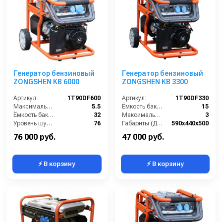
Генератор бензиновый
Генератор бензиновый
ZONGSHEN KB 6000
ZONGSHEN KB 3300
Артикул:
1T90DF600
Артикул:
1T90DF330
Максимальная мощность (кВА):
5.5
Ёмкость бака (л):
15
Ёмкость бака (л):
32
Максимальная мощность (кВА):
3
Уровень шума (дБ(А)):
76
Габариты (ДхШхВ):
590х440х500
Габариты (ДхШхВ):
700х530х590
Количество фаз:
одна
76 000 руб.
47 000 руб.
⚡ В корзину
⚡ В корзину