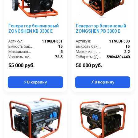
Генератор бензиновый
Генератор бензиновый
ZONGSHEN KB 3300 E
ZONGSHEN PB 3300 E
Артикул:
1T90DF331
Артикул:
1T90DF333
Ёмкость бака (л):
15
Ёмкость бака (л):
15
Максимальная мощность (кВА):
3
Максимальная мощность (кВА):
2.2
Уровень шума (дБ(А)):
72.5
Габариты (ДхШхВ):
590х430х440
Габариты (ДхШхВ):
590x440x500
Количество фаз:
одна
55 000 руб.
50 000 руб.
⚡ В корзину
⚡ В корзину