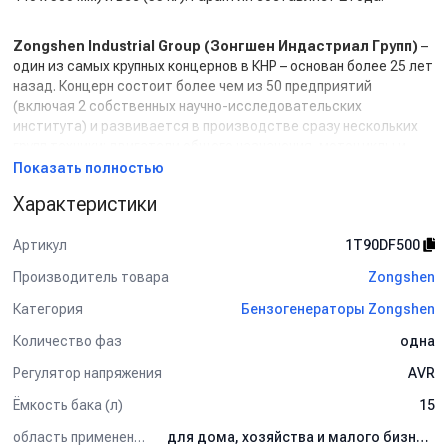
Zongshen Industrial Group (Зонгшен Индастриал Групп)
–
один из самых крупных концернов в КНР – основан более 25 лет
назад. Концерн состоит более чем из 50 предприятий
(включая 2 собственных научно-исследовательских
института) и развивается в производстве сразу нескольких
групп техники: двигатели общего назначения, мотоциклы и
квадроциклы, силовая продукция (генераторы и мотопомпы),
Показать полностью
мойки высокого давления, садовая техника
Характеристики
(мотокультиваторы, мотоблоки, др.), подвесные лодочные
моторы.
Артикул
1T90DF500
Благодаря высочайшему качеству продукции,
непревзойденной надежности (вся техника, произведённая
Производитель товара
Zongshen
Zongshen Industrial Group, проходит как минимум 2
контрольные проверки на заводах), богатой функциональности
Категория
Бензогенераторы Zongshen
и привлекательным ценам, продукция Zongshen (Зонгшен)
Количество фаз
одна
завоевала доверие огромного числа потребителей не только в
КНР, но и по всему миру.
Регулятор напряжения
AVR
Подтверждением вышесказанного является один
Ёмкость бака (л)
15
неоспоримый факт: по объему реализации двигателей общего
назначения концерн Zongshen по итогам первого полугодия
область применения
для дома, хозяйства и малого бизнеса
2017 года занял 3 место в мире, уступая лишь 2-м грандам: