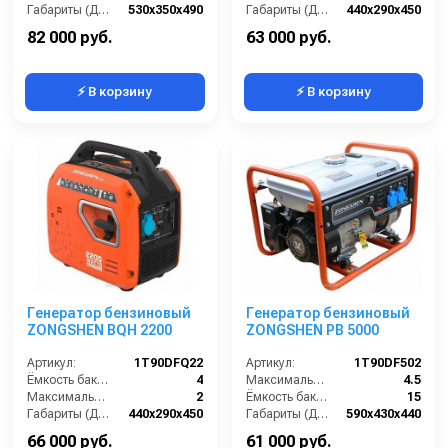
Габариты (ДхШхВ):
530х350х490
Габариты (ДхШхВ):
440х290х450
Количество фаз:
одна
Количество фаз:
одна
82 000 руб.
63 000 руб.
⚡ В корзину
⚡ В корзину
Генератор бензиновый
Генератор бензиновый
ZONGSHEN BQH 2200
ZONGSHEN PB 5000
Артикул:
1T90DFQ22
Артикул:
1T90DF502
Ёмкость бака (л):
4
Максимальная мощность (кВА):
4.5
Максимальная мощность (кВА):
2
Ёмкость бака (л):
15
Габариты (ДхШхВ):
440х290х450
Габариты (ДхШхВ):
590х430х440
Количество фаз:
одна
Количество фаз:
одна
66 000 руб.
61 000 руб.