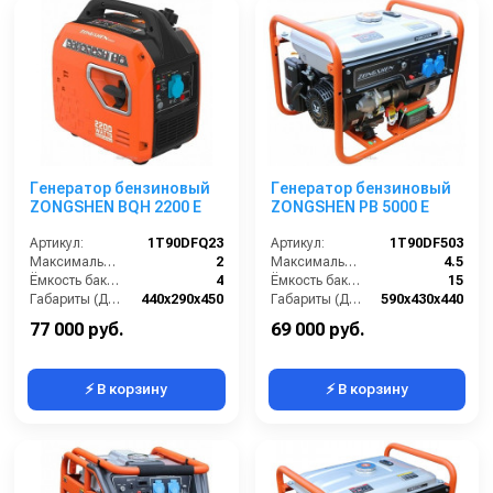
Генератор бензиновый
Генератор бензиновый
ZONGSHEN BQH 2200 E
ZONGSHEN PB 5000 E
Артикул:
1T90DFQ23
Артикул:
1T90DF503
Максимальная мощность (кВА):
2
Максимальная мощность (кВА):
4.5
Ёмкость бака (л):
4
Ёмкость бака (л):
15
Габариты (ДхШхВ):
440х290х450
Габариты (ДхШхВ):
590х430х440
Количество фаз:
одна
Количество фаз:
одна
77 000 руб.
69 000 руб.
⚡ В корзину
⚡ В корзину