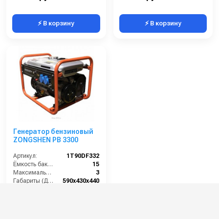
⚡ В корзину
⚡ В корзину
Генератор бензиновый
ZONGSHEN PB 3300
Артикул:
1T90DF332
Ёмкость бака (л):
15
Максимальная мощность (кВА):
3
Габариты (ДхШхВ):
590х430х440
Количество фаз:
одна
41 000 руб.