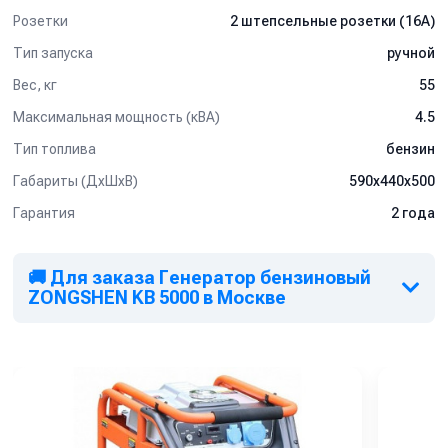
Briggs & Stratton (США) и Honda (Япония).
Розетки
2 штепсельные розетки (16А)
Тип запуска
ручной
Вес, кг
55
Максимальная мощность (кВА)
4.5
Тип топлива
бензин
Габариты (ДхШхВ)
590х440х500
Гарантия
2 года
🚚 Для заказа Генератор бензиновый
ZONGSHEN KB 5000 в Москве