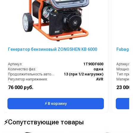
Генератор бензиновый ZONGSHEN KB 6000
Fubag D
Артикул:
1T90DF600
Артикул:
Количество фаз:
одна
Мощность 
Продолжительность автономной работы, ч:
13 (при 1/2 нагрузки)
Тип прив
Регулятор напряжения:
AVR
Ёмкость бака (л):
32
76 000 руб.
23 000 
область применения:
для дома, хозяйства и малого бизнеса
Объём рес
⚡ В корзину
⚡Сопутствующие товары