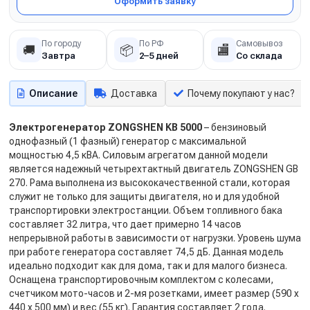
Оформить заявку
По городу
По РФ
Самовывоз
🚚
📦
🏬
Завтра
2–5 дней
Со склада
Описание
Доставка
Почему покупают у нас?
Электрогенератор ZONGSHEN KB 5000
– бензиновый
однофазный (1 фазный) генератор с максимальной
мощностью 4,5 кВА. Силовым агрегатом данной модели
является надежный четырехтактный двигатель ZONGSHEN GB
270. Рама выполнена из высококачественной стали, которая
служит не только для защиты двигателя, но и для удобной
транспортировки электростанции. Объем топливного бака
составляет 32 литра, что дает примерно 14 часов
непрерывной работы в зависимости от нагрузки. Уровень шума
при работе генератора составляет 74,5 дБ. Данная модель
идеально подходит как для дома, так и для малого бизнеса.
Оснащена транспортировочным комплектом с колесами,
счетчиком мото-часов и 2-мя розетками, имеет размер (590 х
440 х 500 мм) и вес (55 кг). Гарантия составляет 2 года.