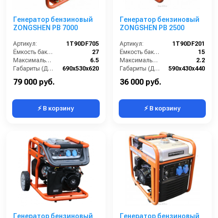
Генератор бензиновый
Генератор бензиновый
ZONGSHEN PB 7000
ZONGSHEN PB 2500
Артикул:
1T90DF705
Артикул:
1T90DF201
Ёмкость бака (л):
27
Ёмкость бака (л):
15
Максимальная мощность (кВА):
6.5
Максимальная мощность (кВА):
2.2
Габариты (ДхШхВ):
690х530х620
Габариты (ДхШхВ):
590х430х440
Количество фаз:
одна
Количество фаз:
одна
79 000 руб.
36 000 руб.
⚡ В корзину
⚡ В корзину
Генератор бензиновый
Генератор бензиновый