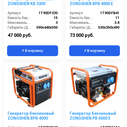
ZONGSHEN KB 3300
ZONGSHEN BPB 4000 E
Артикул:
1T90DF330
Артикул:
1T90DFB41
Ёмкость бака (л):
15
Ёмкость бака (л):
11
Максимальная мощность (кВА):
3
Максимальная мощность (кВА):
3.8
Габариты (ДхШхВ):
590х440х500
Габариты (ДхШхВ):
530х350х490
Количество фаз:
одна
Количество фаз:
одна
47 000 руб.
73 000 руб.
⚡ В корзину
⚡ В корзину
Генератор бензиновый
Генератор бензиновый
ZONGSHEN BPB 4000
ZONGSHEN PB 6000 E