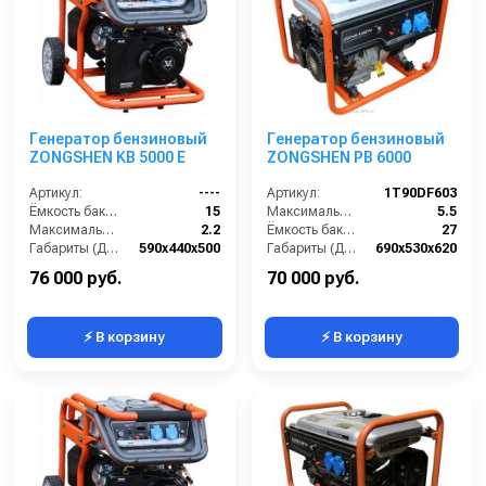
Генератор бензиновый
Генератор бензиновый
ZONGSHEN KB 5000 E
ZONGSHEN PB 6000
Артикул:
----
Артикул:
1T90DF603
Ёмкость бака (л):
15
Максимальная мощность (кВА):
5.5
Максимальная мощность (кВА):
2.2
Ёмкость бака (л):
27
Габариты (ДхШхВ):
590х440х500
Габариты (ДхШхВ):
690х530х620
Количество фаз:
одна
Количество фаз:
одна
76 000 руб.
70 000 руб.
⚡ В корзину
⚡ В корзину