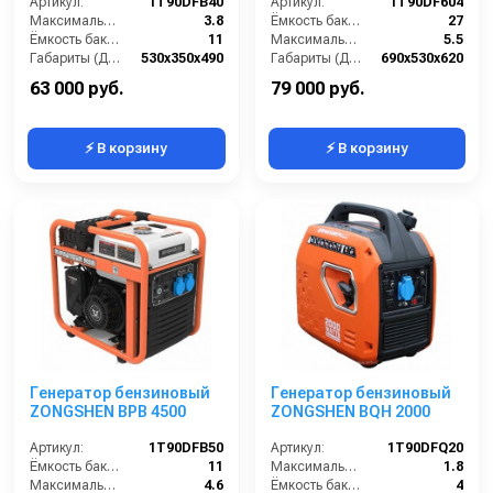
Артикул:
1T90DFB40
Артикул:
1T90DF604
Максимальная мощность (кВА):
3.8
Ёмкость бака (л):
27
Ёмкость бака (л):
11
Максимальная мощность (кВА):
5.5
Габариты (ДхШхВ):
530х350х490
Габариты (ДхШхВ):
690х530х620
Количество фаз:
одна
Количество фаз:
одна
63 000 руб.
79 000 руб.
⚡ В корзину
⚡ В корзину
Генератор бензиновый
Генератор бензиновый
ZONGSHEN BPB 4500
ZONGSHEN BQH 2000
Артикул:
1T90DFB50
Артикул:
1T90DFQ20
Ёмкость бака (л):
11
Максимальная мощность (кВА):
1.8
Максимальная мощность (кВА):
4.6
Ёмкость бака (л):
4