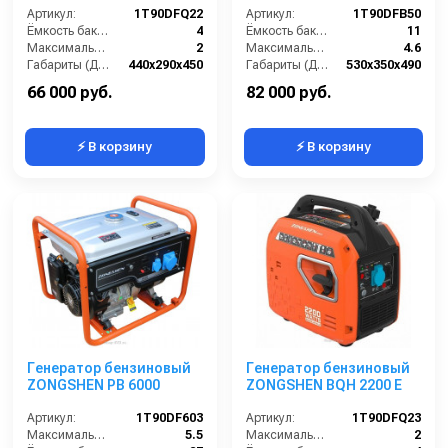
Артикул:
1T90DFQ22
Артикул:
1T90DFB50
Ёмкость бака (л):
4
Ёмкость бака (л):
11
Максимальная мощность (кВА):
2
Максимальная мощность (кВА):
4.6
Габариты (ДхШхВ):
440х290х450
Габариты (ДхШхВ):
530х350х490
Количество фаз:
одна
Количество фаз:
одна
66 000 руб.
82 000 руб.
⚡ В корзину
⚡ В корзину
Генератор бензиновый
Генератор бензиновый
ZONGSHEN PB 6000
ZONGSHEN BQH 2200 E
Артикул:
1T90DF603
Артикул:
1T90DFQ23
Максимальная мощность (кВА):
5.5
Максимальная мощность (кВА):
2