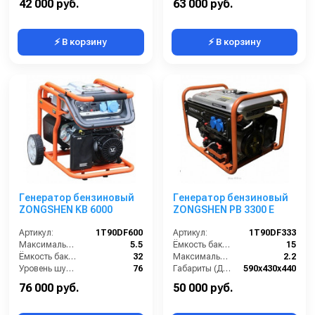
42 000 руб.
63 000 руб.
⚡ В корзину
⚡ В корзину
Генератор бензиновый
Генератор бензиновый
ZONGSHEN KB 6000
ZONGSHEN PB 3300 E
Артикул:
1T90DF600
Артикул:
1T90DF333
Максимальная мощность (кВА):
5.5
Ёмкость бака (л):
15
Ёмкость бака (л):
32
Максимальная мощность (кВА):
2.2
Уровень шума (дБ(А)):
76
Габариты (ДхШхВ):
590х430х440
Габариты (ДхШхВ):
700х530х590
Количество фаз:
одна
76 000 руб.
50 000 руб.