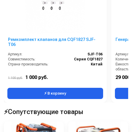
Ремкомплект клапанов для CQF1827 SJF-
Генера
T06
Артикул:
SJF-T06
Артикул:
Совместимость:
Серия CQF1827
Количест
Страна-производитель:
Китай
Ёмкость б
область 
Розетки:
1 000 руб.
29 000 
1 100 руб.
Тип запу
⚡ В корзину
⚡Сопутствующие товары