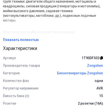
групп техники: двигатели общего назначения, мотоциклы и
квадроциклы, силовая продукция (генераторы и мотопомпы),
мойки высокого давления, садовая техника
(мотокультиваторы, мотоблоки, др.), подвесные лодочные
моторы.
Благодаря высочайшему качеству продукции,
непревзойденной надежности (вся техника, произведённая
Показать полностью
Zongshen Industrial Group, проходит как минимум 2
контрольные проверки на заводах), богатой функциональности
Характеристики
и привлекательным ценам, продукция Zongshen (Зонгшен)
завоевала доверие огромного числа потребителей не только в
Артикул
1T90DF503
КНР, но и по всему миру.
Подтверждением вышесказанного является один
Производитель товара
Zongshen
неоспоримый факт: по объему реализации двигателей общего
Категория
Бензогенераторы Zongshen
назначения концерн Zongshen по итогам первого полугодия
2017 года занял 3 место в мире, уступая лишь 2-м грандам:
Количество фаз
одна
Briggs & Stratton (США) и Honda (Япония).
Регулятор напряжения
AVR
Ёмкость бака (л)
15
Розетки
2 розетки (16A)