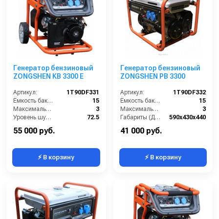
Генератор бензиновый
Генератор бензиновый
ZONGSHEN KB 3300 E
ZONGSHEN PB 3300
Артикул:
1T90DF331
Артикул:
1T90DF332
Ёмкость бака (л):
15
Ёмкость бака (л):
15
Максимальная мощность (кВА):
3
Максимальная мощность (кВА):
3
Уровень шума (дБ(А)):
72.5
Габариты (ДхШхВ):
590х430х440
Габариты (ДхШхВ):
590x440x500
Количество фаз:
одна
55 000 руб.
41 000 руб.
⚡ В корзину
⚡ В корзину