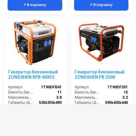
⚡ В корзину
⚡ В корзину
Генератор бензиновый
Генератор бензиновый
ZONGSHEN BPB 4000 E
ZONGSHEN PB 2500
Артикул:
1T90DFB41
Артикул:
1T90DF201
Ёмкость бака (л):
11
Ёмкость бака (л):
15
Максимальная мощность (кВА):
3.8
Максимальная мощность (кВА):
2.2
Габариты (ДхШхВ):
530х350х490
Габариты (ДхШхВ):
590х430х440
Количество фаз:
одна
Количество фаз:
одна
73 000 руб.
36 000 руб.
⚡ В корзину
⚡ В корзину