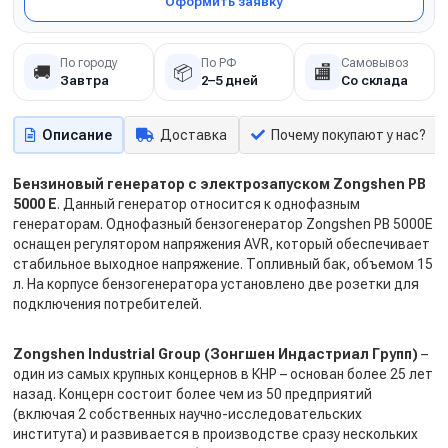
Оформить заявку
По городу
По РФ
Самовывоз
🚚
📦
🏬
Завтра
2–5 дней
Со склада
Описание
Доставка
Почему покупают у нас?
Бензиновый генератор с электрозапуском Zongshen PB
5000 E
. Данный генератор относится к однофазным
генераторам. Однофазный бензогенератор Zongshen PB 5000E
оснащен регулятором напряжения AVR, который обеспечивает
стабильное выходное напряжение. Топливный бак, объемом 15
л. На корпусе бензогенератора установлено две розетки для
подключения потребителей.
Zongshen Industrial Group (Зонгшен Индастриал Групп)
–
один из самых крупных концернов в КНР – основан более 25 лет
назад. Концерн состоит более чем из 50 предприятий
(включая 2 собственных научно-исследовательских
института) и развивается в производстве сразу нескольких