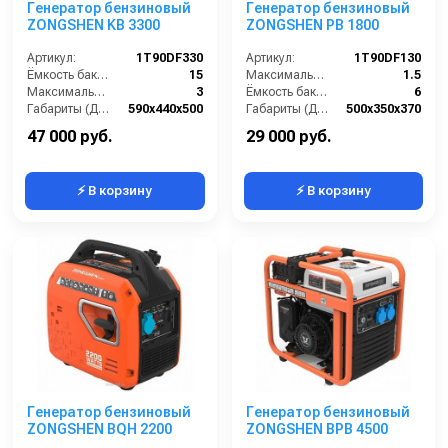
Генератор бензиновый
Генератор бензиновый
ZONGSHEN KB 3300
ZONGSHEN PB 1800
Артикул:
1T90DF330
Артикул:
1T90DF130
Ёмкость бака (л):
15
Максимальная мощность (кВА):
1.5
Максимальная мощность (кВА):
3
Ёмкость бака (л):
6
Габариты (ДхШхВ):
590х440х500
Габариты (ДхШхВ):
500х350х370
Количество фаз:
одна
Количество фаз:
одна
47 000 руб.
29 000 руб.
⚡ В корзину
⚡ В корзину
Генератор бензиновый
Генератор бензиновый
ZONGSHEN BQH 2200
ZONGSHEN BPB 4500