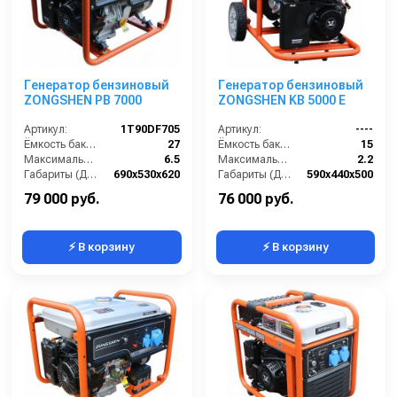
Генератор бензиновый
Генератор бензиновый
ZONGSHEN PB 7000
ZONGSHEN KB 5000 E
Артикул:
1T90DF705
Артикул:
----
Ёмкость бака (л):
27
Ёмкость бака (л):
15
Максимальная мощность (кВА):
6.5
Максимальная мощность (кВА):
2.2
Габариты (ДхШхВ):
690х530х620
Габариты (ДхШхВ):
590х440х500
Количество фаз:
одна
Количество фаз:
одна
79 000 руб.
76 000 руб.
⚡ В корзину
⚡ В корзину