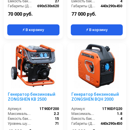
Ёмкость бака (л):
27
Ёмкость бака (л):
4
Габариты (ДхШхВ):
690х530х620
Габариты (ДхШхВ):
440х290х450
Количество фаз:
одна
Количество фаз:
одна
70 000 руб.
77 000 руб.
⚡ В корзину
⚡ В корзину
Генератор бензиновый
Генератор бензиновый
ZONGSHEN KB 2500
ZONGSHEN BQH 2000
Артикул:
1T90DF200
Артикул:
1T90DFQ20
Максимальная мощность (кВА):
2.2
Максимальная мощность (кВА):
1.8
Ёмкость бака (л):
15
Ёмкость бака (л):
4
Уровень шума (дБ(А)):
71
Габариты (ДхШхВ):
440х290х450
Габариты (ДхШхВ):
590х440х500
Количество фаз:
одна