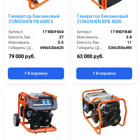
Генератор бензиновый
Генератор бензиновый
ZONGSHEN PB 6000 E
ZONGSHEN BPB 4000
Артикул:
1T90DF604
Артикул:
1T90DFB40
Ёмкость бака (л):
27
Максимальная мощность (кВА):
3.8
Максимальная мощность (кВА):
5.5
Ёмкость бака (л):
11
Габариты (ДхШхВ):
690х530х620
Габариты (ДхШхВ):
530х350х490
Количество фаз:
одна
Количество фаз:
одна
79 000 руб.
63 000 руб.
⚡ В корзину
⚡ В корзину