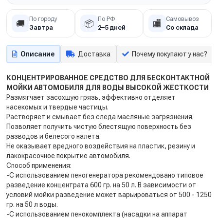
По городу
По РФ
Самовывоз
🚚
📦
🏬
Завтра
2–5 дней
Со склада
Описание
Доставка
Почему покупают у нас?
КОНЦЕНТРИРОВАННОЕ СРЕДСТВО ДЛЯ БЕСКОНТАКТНОЙ
МОЙКИ АВТОМОБИЛЯ ДЛЯ ВОДЫ ВЫСОКОЙ ЖЕСТКОСТИ
Размягчает засохшую грязь, эффективно отделяет
насекомых и твердые частицы.
Растворяет и смывает без следа масляные загрязнения.
Позволяет получить чистую блестящую поверхность без
разводов и белесого налета.
Не оказывает вредного воздействия на пластик, резину и
лакокрасочное покрытие автомобиля.
Способ применения:
-С использованием пеногенератора рекомендовано типовое
разведение концентрата 600 гр. на 50 л. В зависимости от
условий мойки разведение может варьироваться от 500 - 1250
гр. на 50 л воды.
-С использованием пенокомплекта (насадки на аппарат