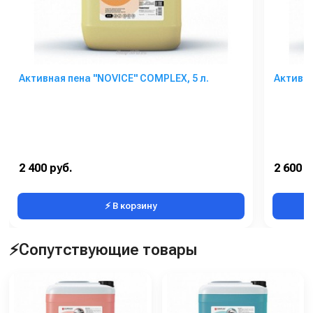
Активная пена "NOVICE" COMPLEX, 5 л.
Активна
2 400 руб.
2 600 р
⚡ В корзину
⚡Сопутствующие товары