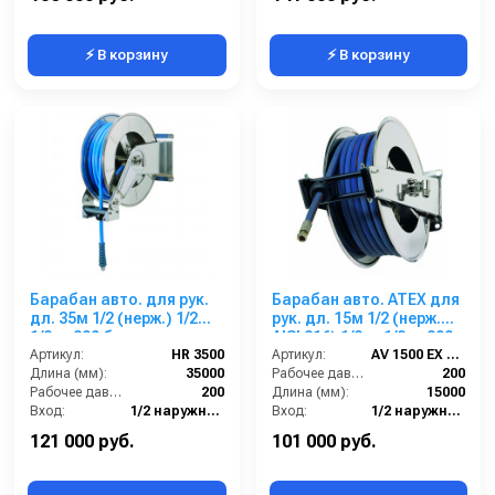
⚡ В корзину
⚡ В корзину
Барабан авто. для рук.
Барабан авто. ATEX для
дл. 35м 1/2 (нерж.) 1/2ш.
рук. дл. 15м 1/2 (нерж.
1/2ш. 200 бар
AISI 316) 1/2ш. 1/2ш. 200
Артикул:
HR 3500
бар
Артикул:
AV 1500 EX 316
Длина (мм):
35000
Рабочее давление (бар):
200
Рабочее давление (бар):
200
Длина (мм):
15000
Вход:
1/2 наружняя резьба
Вход:
1/2 наружняя резьба
Материал:
Нерж. сталь 304
Материал:
Нержавейка AISI 316
121 000 руб.
101 000 руб.