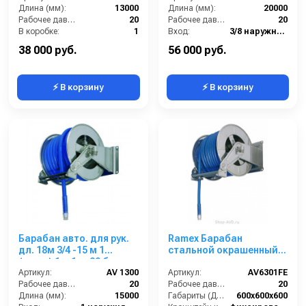
Длина (мм):
13000
Длина (мм):
20000
Рабочее давление (бар):
20
Рабочее давление (бар):
20
В коробке:
1
Вход:
3/8 наружняя резьба
Вес, кг:
19
Выход:
3/8 внутренняя резьба
38 000 руб.
56 000 руб.
⚡ В корзину
⚡ В корзину
Барабан авто. для рук.
Ramex Барабан
дл. 18м 3/4 -15 м 1
стальной окрашенный с
(нерж.) 1ш.1ш. 20 бар
инерционным
Артикул:
AV 1300
механизмом AV 6301 FE
Артикул:
AV6301FE
Рабочее давление (бар):
20
Рабочее давление (бар):
20
Длина (мм):
15000
Габариты (ДхШхВ):
600x600x600