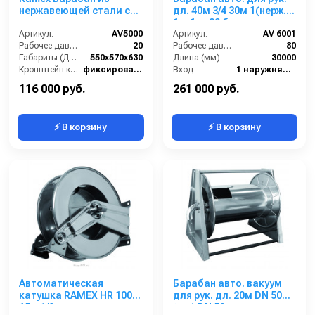
нержавеющей стали с
дл. 40м 3/4 30м 1(нерж.)
инерционным
1ш.1ш. 80 бар
механизмом AV 5000
Артикул:
AV5000
Артикул:
AV 6001
Рабочее давление (бар):
20
Рабочее давление (бар):
80
Габариты (ДхШхВ):
550x570x630
Длина (мм):
30000
Кронштейн катушки:
фиксированный
Вход:
1 наружняя резьба
Наличие шланга:
Нет
Выход:
1 наружняя резьба
116 000 руб.
261 000 руб.
⚡ В корзину
⚡ В корзину
Автоматическая
Барабан авто. вакуум
катушка RAMEX HR 1000
для рук. дл. 20м DN 50
15м 1/2
(кр.) DN 50