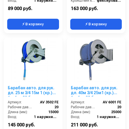
Вход:
1 наружняя резьба
Кронштейн катушки:
фиксированный
Выход:
1 наружняя резьба
Наличие шланга:
Нет
89 000 руб.
163 000 руб.
⚡ В корзину
⚡ В корзину
Барабан авто. для рук.
Барабан авто. для рук.
дл. 25 м 3/4 15м 1 (кр.)
дл. 40м 3/4 25м1 (кр.)
1ш.1ш. 20 бар
1ш.1ш. 20 бар
Артикул:
AV 3502 FE
Артикул:
AV 6001 FE
Рабочее давление (бар):
20
Рабочее давление (бар):
20
Длина (мм):
15000
Длина (мм):
25000
Вход:
1 наружняя резьба
Вход:
1 наружняя резьба
Выход:
1 наружняя резьба
Выход:
1 наружняя резьба
145 000 руб.
211 000 руб.