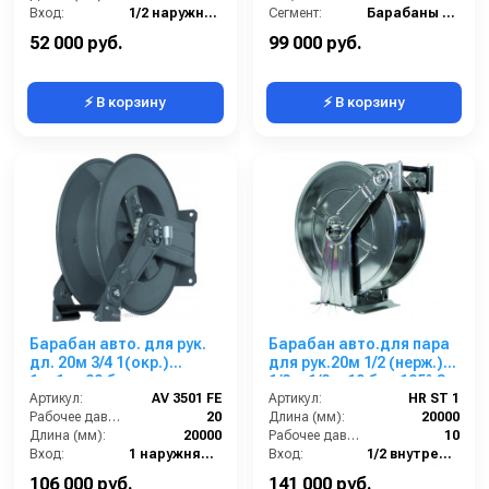
Вход:
1/2 наружняя резьба
Сегмент:
Барабаны Ramex
Материал:
Окрашенная сталь
52 000 руб.
99 000 руб.
⚡ В корзину
⚡ В корзину
Барабан авто. для рук.
Барабан авто.для пара
дл. 20м 3/4 1(окр.)
для рук.20м 1/2 (нерж.)
1ш.1ш. 20 бар
1/2 г. 1/2 г. 10 бар 185° С
Артикул:
AV 3501 FE
Артикул:
HR ST 1
Рабочее давление (бар):
20
Длина (мм):
20000
Длина (мм):
20000
Рабочее давление (бар):
10
Вход:
1 наружняя резьба
Вход:
1/2 внутренняя резьба
Выход:
1 наружняя резьба
Материал:
Нержавейка AISI 304
106 000 руб.
141 000 руб.