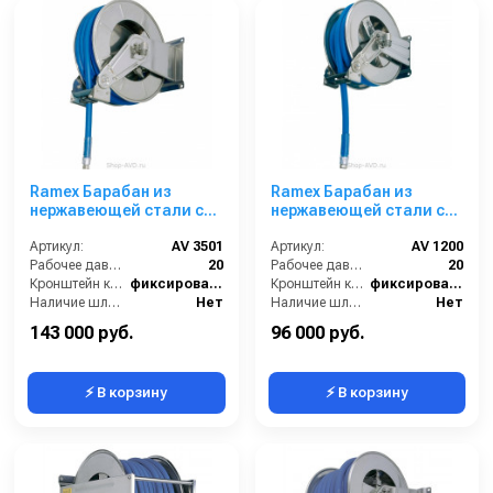
Ramex Барабан из
Ramex Барабан из
нержавеющей стали с
нержавеющей стали с
инерционным
инерционным
механизмом AV 3501
Артикул:
AV 3501
механизмом AV 1200
Артикул:
AV 1200
Рабочее давление (бар):
20
Рабочее давление (бар):
20
Кронштейн катушки:
фиксированный
Кронштейн катушки:
фиксированный
Наличие шланга:
Нет
Наличие шланга:
Нет
Тип катушки:
открытая
Тип катушки:
открытая
143 000 руб.
96 000 руб.
⚡ В корзину
⚡ В корзину