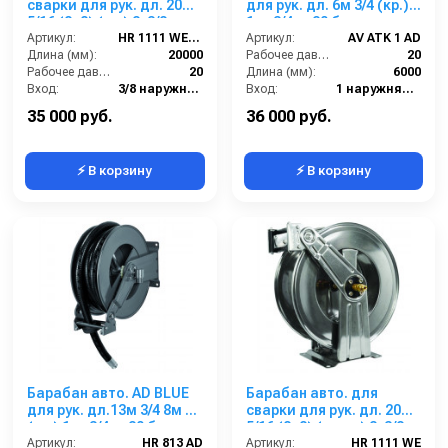
сварки для рук. дл. 20м
для рук. дл. 6м 3/4 (кр.)
5/16 (8+8) (кр.) 2x3/8ш.
1ш. 3/4ш. 20 бар
2x3/8г. 20 бар
Артикул:
HR 1111 WE FE
Артикул:
AV ATK 1 AD
Длина (мм):
20000
Рабочее давление (бар):
20
Рабочее давление (бар):
20
Длина (мм):
6000
Вход:
3/8 наружняя резьба
Вход:
1 наружняя резьба
Выход:
3/8 внутренняя резьба
Выход:
3/4 наружняя резьба
35 000 руб.
36 000 руб.
⚡ В корзину
⚡ В корзину
Барабан авто. AD BLUE
Барабан авто. для
для рук. дл.13м 3/4 8м 1
сварки для рук. дл. 20м
(кр.) 1ш. 3/4ш. 20 бар
5/16 (8+8) (нерж.) 2x3/8ш.
Артикул:
HR 813 AD
2x3/8г. 20 бар
Артикул:
HR 1111 WE