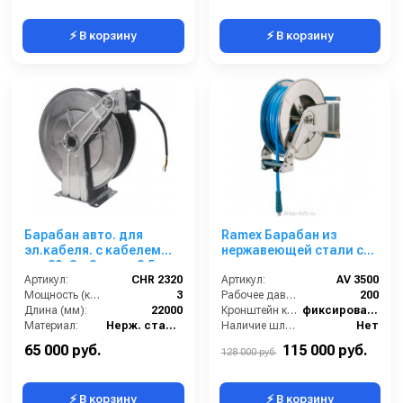
⚡ В корзину
⚡ В корзину
Барабан авто. для
Ramex Барабан из
эл.кабеля. с кабелем
нержавеющей стали с
дл. 20+2м 3 жилы 2,5 мм
инерционным
220В 16А IP65
Артикул:
CHR 2320
механизмом AV 3500
Артикул:
AV 3500
Мощность (кВт):
3
Рабочее давление (бар):
200
Длина (мм):
22000
Кронштейн катушки:
фиксированный
Материал:
Нерж. сталь 304
Наличие шланга:
Нет
В коробке:
1
Тип катушки:
открытая
65 000 руб.
115 000 руб.
128 000 руб.
⚡ В корзину
⚡ В корзину