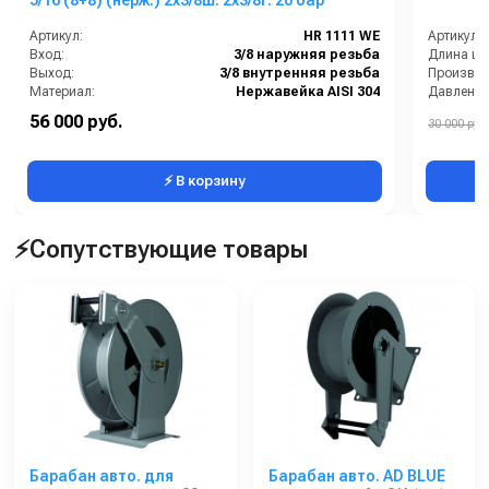
5/16 (8+8) (нерж.) 2x3/8ш. 2x3/8г. 20 бар
Артикул:
HR 1111 WE
Артикул:
Вход:
3/8 наружняя резьба
Длина шл
Выход:
3/8 внутренняя резьба
Материал:
Нержавейка AISI 304
Давление 
В коробке:
1
Страна-п
56 000 руб.
30 000 руб.
Вес, кг:
18
⚡ В корзину
⚡Сопутствующие товары
Барабан авто. для
Барабан авто. AD BLUE