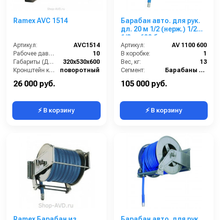
Ramex AVС 1514
Барабан авто. для рук.
дл. 20 м 1/2 (нерж.) 1/2ш.
1/2ш. 600 бар нерж.
Артикул:
AVC1514
Артикул:
AV 1100 600
Рабочее давление (бар):
10
В коробке:
1
Габариты (ДхШхВ):
320x530x600
Вес, кг:
13
Кронштейн катушки:
поворотный
Сегмент:
Барабаны Ramex
Наличие шланга:
Есть
26 000 руб.
105 000 руб.
⚡ В корзину
⚡ В корзину
Ramex Барабан из
Барабан авто. для рук.