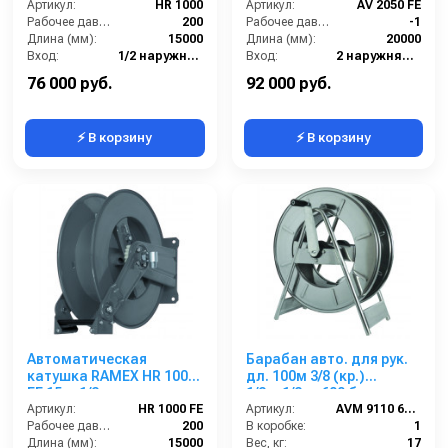
Артикул:
HR 1000
Артикул:
AV 2050 FE
Рабочее давление (бар):
200
Рабочее давление (бар):
-1
Длина (мм):
15000
Длина (мм):
20000
Вход:
1/2 наружняя резьба
Вход:
2 наружняя резьба
Материал:
Нерж. сталь 304
Выход:
DN50
76 000 руб.
92 000 руб.
⚡ В корзину
⚡ В корзину
Автоматическая
Барабан авто. для рук.
катушка RAMEX HR 1000
дл. 100м 3/8 (кр.)
FE 15 м 1/2
1/2ш.1/2ш. 600 бар
Артикул:
HR 1000 FE
Артикул:
AVM 9110 600 FE
Рабочее давление (бар):
200
В коробке:
1
Длина (мм):
15000
Вес, кг:
17