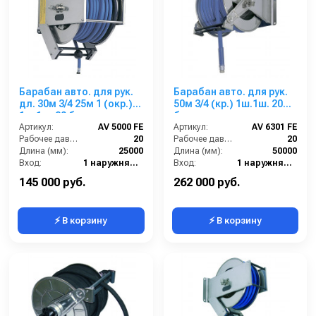
Барабан авто. для рук.
Барабан авто. для рук.
дл. 30м 3/4 25м 1 (окр.)
50м 3/4 (кр.) 1ш.1ш. 20
1ш.1ш. 20 бар
бар
Артикул:
AV 5000 FE
Артикул:
AV 6301 FE
Рабочее давление (бар):
20
Рабочее давление (бар):
20
Длина (мм):
25000
Длина (мм):
50000
Вход:
1 наружняя резьба
Вход:
1 наружняя резьба
Выход:
1 наружняя резьба
Выход:
1 наружняя резьба
145 000 руб.
262 000 руб.
⚡ В корзину
⚡ В корзину