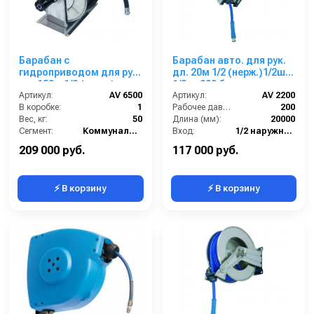
Барабан с
Барабан авто. для рук.
гидроприводом для рук.
дл. 20м 1/2 (нерж.)1/2ш.
дл. 150м 1/2 (нерж.)
1/2ш. 200 бар
1/2ш.1/2ш. 200 бар
Артикул:
AV 6500
Артикул:
AV 2200
В коробке:
1
Рабочее давление (бар):
200
Вес, кг:
50
Длина (мм):
20000
Сегмент:
Коммунальный сегмент
Вход:
1/2 наружняя резьба
Выход:
1/2 наружняя резьба
209 000 руб.
117 000 руб.
⚡ В корзину
⚡ В корзину