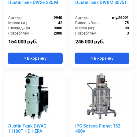
DustinTank DWSE 235 M
DustinTank DWRM 3075T
Артикул:
9940
Артикул:
my.26091
Масса (кг):
42
Емкость бака для мусора (л):
75
Площадь фильтра (см2):
9000
Масса (кг):
90
Потребляемая мощность (Вт):
2000
Потребляемая мощность (кВт):
3
Разряжение (мБар):
320
Количество турбин (шт):
3
154 000 руб.
246 000 руб.
⚡ В корзину
⚡ В корзину
Dustin Tank DWAG
IPC Soteco Planet 152
11100T HD HEPA
400V