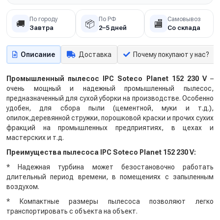
По городу
По РФ
Самовывоз
🚚
📦
🏬
Завтра
2–5 дней
Со склада
Описание
Доставка
Почему покупают у нас?
Промышленный пылесос IPC Soteco Planet 152 230 V
–
очень мощный и надежный промышленный пылесос,
предназначенный для сухой уборки на производстве. Особенно
удобен, для сбора пыли (цементной, муки и т.д.),
опилок,деревянной стружки, порошковой краски и прочих сухих
фракций на промышленных предприятиях, в цехах и
мастерских и т.д.
Преимущества пылесоса IPC Soteco Planet 152 230 V:
* Надежная турбина может безостановочно работать
длительный период времени, в помещениях с запыленным
воздухом.
* Компактные размеры пылесоса позволяют легко
транспортировать с объекта на объект.