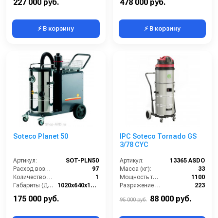
227 000 руб.
478 000 руб.
⚡ В корзину
⚡ В корзину
Soteco Planet 50
IPC Soteco Tornado GS
3/78 CYC
Артикул:
SOT-PLN50
Артикул:
13365 ASDO
Расход воздуха (л/сек):
97
Масса (кг):
33
Количество всасывающих турбин (шт):
1
Мощность турбины (Вт):
1100
Габариты (ДхШхВ):
1020х640х1260
Разряжение (мБар):
223
Длина сетевого шнура (м):
8
Размеры (ДхШхВ):
680x620x1110
175 000 руб.
88 000 руб.
95 000 руб.