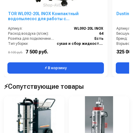
TOR WL092-20L INOX Компактный
DustinT
водопылесос для работы с
электроинструментом
Артикул:
WL092-20L INOX
Артикул:
Расход воздуха (л/сек):
64
Розетка для подключения инструмента:
Есть
Бренд:
Тип уборки:
сухая и сбор жидкостей
Для работы с:
электроинструментом
7 500 руб.
325 000
8 100 руб.
Материал бака:
Нержавеющая сталь
⚡ В корзину
⚡Сопутствующие товары