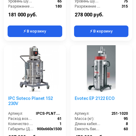
Уровень шума (дБ):
65
Уровень шума (дБ):
75
Разряжение (мБар):
180
Разряжение (мБар):
315
Размеры (ДхШхВ):
900x660x1500
Размеры (ДхШхВ):
1020x640x1270
181 000 руб.
278 000 руб.
⚡ В корзину
⚡ В корзину
IPC Soteco Planet 152
Evotec EP 2122 ECO
230V
Артикул:
IPCS-PLNT152-230V
Артикул:
251-1020
Расход воздуха (л/сек):
61
Масса (кг):
95
Количество всасывающих турбин (шт):
1
Длина кабеля (м):
8
Габариты (ДхШхВ):
900х660х1500
Емкость бака для мусора (л):
60
Длина сетевого шнура (м):
8
Потребляемая мощность (кВт):
2.2