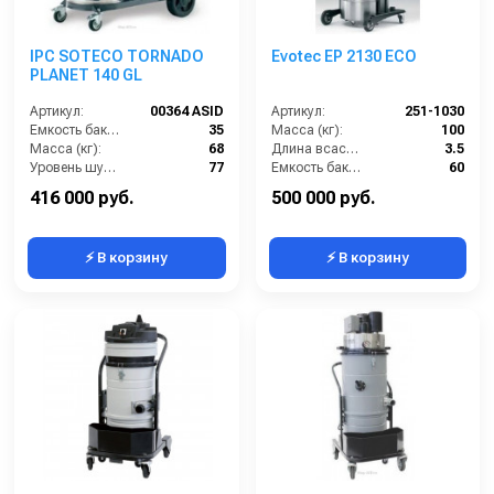
IPC SOTECO TORNADO
Evotec EP 2130 ECO
PLANET 140 GL
Артикул:
00364 ASID
Артикул:
251-1030
Емкость бака для мусора (л):
35
Масса (кг):
100
Масса (кг):
68
Длина всасывающего шланга (м):
3.5
Уровень шума (дБ):
77
Емкость бака для мусора (л):
60
Потребляемая мощность (кВт):
1.5
Длина кабеля (м):
8
416 000 руб.
500 000 руб.
⚡ В корзину
⚡ В корзину