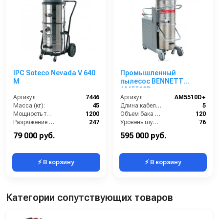
IPC Soteco Nevada V 640
Промышленный
M
пылесос BENNETT
AM5510D+
Артикул:
7446
Артикул:
AM5510D+
Масса (кг):
45
Длина кабеля (м):
5
Мощность турбины (Вт):
1200
Объем бака (л):
120
Разряжение (мБар):
247
Уровень шума (дБ):
76
Размеры (ДхШхВ):
755х600х1630
Напряжение (В):
380
79 000 руб.
595 000 руб.
⚡ В корзину
⚡ В корзину
Категории сопутствующих товаров