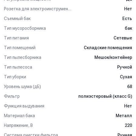
Розетка для электроинструмента
Нет
Съемный бак
Есть
Тип мусоросборника
бак
Тип питания
Сетевые
Тип помещений
Складские помещения
Тип пылесборника
Мешок/контейнер
Тип пылесоса
Ручной
Тип уборки
Сухая
Уровень шума (дБ)
68
Фильтр
полиэстеровый (класс G)
Функция выдувания
Нет
Материал бака
Металл
Напряжение, В
220
Система очистки фильтра
Ручная