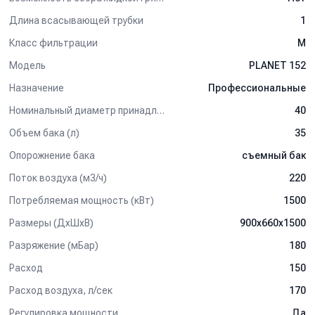
* Пластиковые противоударные колеса, устойчивые к высоким
Длина всасывающей трубки
1
температурам и химическим веществам.
Класс фильтрации
M
* Ударопрочная платформа оберегает от повреждений как сам
Модель
PLANET 152
аппарат, так и стены, предметы оборудования и обстановки.
* Тележка с колёсами и удобной ручкой обеспечивает
Назначение
Профессиональные
отличную манёвренность.
Номинальный диаметр принадлежностей, мм
40
ВНИМАНИЕ!
Серийно аппарат поставляется без
Объем бака (л)
35
всасывающего шланга и насадок, которые приобретаются
отдельно, в зависимости от характера предстоящих работ. С
Опорожнение бака
съемный бак
диаметром 36 мм -40 мм, на выбор.
Поток воздуха (м3/ч)
220
Потребляемая мощность (кВт)
1500
Размеры (ДхШхВ)
900x660x1500
Разряжение (мБар)
180
Расход
150
Расход воздуха, л/сек
170
Регулировка мощности
Да