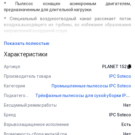
* Пылесос оснащен асинхронным двигателем,
предназначенным для длительной нагрузки.
* Специальный воздухоотводный канал рассекает поток
воздуха,выходящего из турбины, во избежание образования
направленной воздушной струи.
* Система охлаждения двигателя всасывания обеспечивает
Показать полностью
высокий ресурс работы аппарата.
Характеристики
* Наличие удобного в использовании фильтра-корзины с
полиэстеровым элементом. Конструкция пылесоса
Артикул
PLANET 152
обеспечивает легкий доступ к фильтру для его осмотра или
замены.
Производитель товара
IPC Soteco
* Наличие системы механического встряхивания
Категория
Промышленные пылесосы IPC Soteco
многоразового полиэстрового фильтра. Очистка
(встряхивание) фильтра осуществляется с помощью ручного
Подкатегория
Трёхфазные пылесосы для сухой уборки IPC Soteco
шейкера.
Бесшумный режим работы
Нет
* Мусоросборный бак и корпус выполнены из нержавеющей
Бренд
IPC Soteco
стали,со съемной верхней частью.
* Снабженными тормозом для удобства при работе.
Взрывозащищенное исполнение
Есть
* Съемный металлический мусоросборник.
Возможность сбора жидкой грязи
Нет