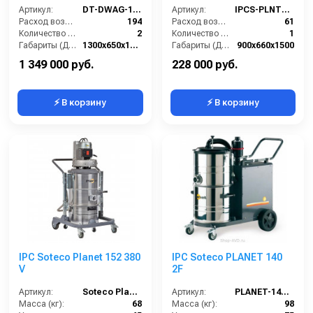
Артикул:
DT-DWAG-11100T-HD-HEPA
Артикул:
IPCS-PLNT152-400V
Расход воздуха (л/сек):
194
Расход воздуха (л/сек):
61
Количество всасывающих турбин (шт):
2
Количество всасывающих турбин (шт):
1
Габариты (ДхШхВ):
1300х650х1600
Габариты (ДхШхВ):
900х660х1500
Разрежение / сила всасывания (мбар):
460-500
Длина сетевого шнура (м):
8
1 349 000 руб.
228 000 руб.
⚡ В корзину
⚡ В корзину
IPC Soteco Planet 152 380
IPC Soteco PLANET 140
V
2F
Артикул:
Soteco Planet 152 380V
Артикул:
PLANET-140-2F
Масса (кг):
68
Масса (кг):
98