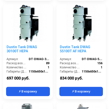
Dustin Tank DWAG
Dustin Tank DWAG
30100T HEPA
55100T AF HEPA
Артикул:
DT-DWAG-30100T-HEPA
Артикул:
DT-DWAG-55100T-AF-HEPA
Расход воздуха (л/сек):
89
Расход воздуха (л/сек):
156
Количество всасывающих турбин (шт):
1
Количество всасывающих турбин (шт):
1
Габариты (ДхШхВ):
1150х650х1600
Габариты (ДхШхВ):
1150х650х1600
Разрежение / сила всасывания (мбар):
260-320
Разрежение / сила всасывания (мбар):
260-320
697 000 руб.
834 000 руб.
⚡ В корзину
⚡ В корзину