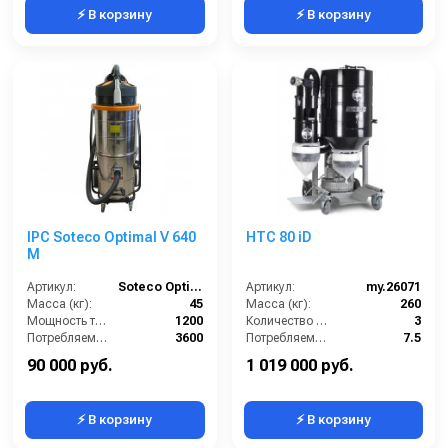
⚡ В корзину
⚡ В корзину
IPC Soteco Optimal V 640
HTC 80 iD
M
Артикул:
Soteco Optimal V640 M
Артикул:
my.26071
Масса (кг):
45
Масса (кг):
260
Мощность турбины (Вт):
1200
Количество турбин (шт):
3
Потребляемая мощность (Вт):
3600
Потребляемая мощность (кВт):
7.5
Уровень шума (дБ):
84
Страна-производитель:
Швеция
90 000 руб.
1 019 000 руб.
⚡ В корзину
⚡ В корзину