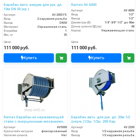
Барабан авто. вакуум для рук. дл.
Ramex AV 6000
10м DN 50 (кр.)
Артикул
AV 6000
Вход
1/2"
Артикул
AV 2055 FE
Выход
1/2"
Вход
2 наружняя резьба
Диаметры (Ø)
1/4”-3/8”-1/2” до 60м
Выход
DN50
Длина шланга ВД (м)
60
Материал
Окрашенная сталь
Корпус
Нержавеющая сталь
В коробке
1
Вес, кг
35
Цена
Цена
111 000 руб.
111 000 руб.
Купить
Купить
Ramex Барабан из нержавеющей
Барабан авто. для рук. дл. 20м 1/2
стали с инерционным механизмом
(нерж.)1/2ш. 1/2ш. 200 бар
AV 5000
Артикул
AV5000
Артикул
AV 2200
Кронштейн катушки
фиксированный
Вход
1/2 наружняя резьба
Наличие шланга
Нет
Выход
1/2 наружняя резьба