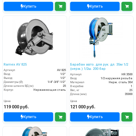
Купить
Купить
Ramex AV 825
Барабан авто. для рук. дл. 35м 1/2
(нерж.) 1/2ш. 200 бар
Артикул
AV 825
Вход
1/2”
Артикул
HR 3500
Выход
1/2”
Вход
1/2 наружняя резьба
Диаметры (Ø)
1/4”-3/8”-1/2”
Материал
Нерж. сталь 304
Длина шланга ВД (м)
25
В коробке
1
Корпус
Нержавеющая сталь
Вес, кг
29
Длина (мм)
35000
Цена
Цена
119 000 руб.
121 000 руб.
Купить
Купить