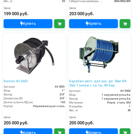
Вес, кг
50
Габаритные размеры, мм
600x600x600
Цена
Цена
199 000 руб.
203 000 руб.
Купить
Купить
Ramex AV 6501
Барабан авто. для рук. дл. 30м 3/4
25м 1 (нерж.) 1ш.1ш. 80 бар
Артикул
AV 6501
Вход
1”
Артикул
AV 5000
Выход
3/4"
Вход
1 наружняя резьба
Диаметры (Ø)
3/4"
Выход
1 наружняя резьба
Длина шланга ВД (м)
150
Материал
Нерж. сталь 304
Корпус
Нержавеющая сталь
В коробке
1
Вес, кг
40
Цена
Цена
205 000 руб.
205 000 руб.
Купить
Купить