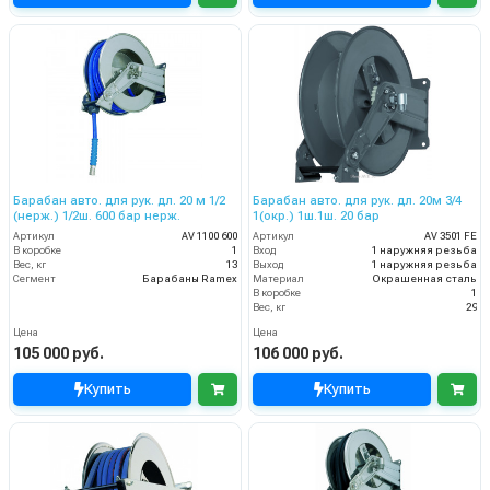
Барабан авто. для рук. дл. 20 м 1/2
Барабан авто. для рук. дл. 20м 3/4
(нерж.) 1/2ш. 600 бар нерж.
1(окр.) 1ш.1ш. 20 бар
Артикул
AV 1100 600
Артикул
AV 3501 FE
В коробке
1
Вход
1 наружняя резьба
Вес, кг
13
Выход
1 наружняя резьба
Сегмент
Барабаны Ramex
Материал
Окрашенная сталь
В коробке
1
Вес, кг
29
Цена
Цена
105 000 руб.
106 000 руб.
Купить
Купить