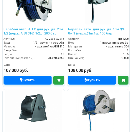
Барабан авто. ATEX для рук. дл. 20м
Барабан авто. для рук. дл. 13м 3/4
1/2 (нерж. AISI 316) 1/2ш. 200 бар
8м 1 (нерж.)1ш.1ш. 100 бар
Артикул
AV 2000 EX 316
Артикул
HR 1200
Вход
1/2 наружняя резьба
Вход
1 наружняя резьба
Материал
Нержавейка AISI 316
Материал
Нерж. сталь 304
В коробке
1
В коробке
1
Вес, кг
18
Вес, кг
15.5
Габаритные размеры, мм
280x600x550
Длина (мм)
13000
Цена
Цена
107 000 руб.
108 000 руб.
Купить
Купить