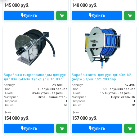
145 000 руб.
148 000 руб.
Купить
Купить
Барабан с гидроприводом для рук.
Барабан авто. для рук. дл. 40м 1/2
дл.100м 3/4 60м 1 (окр.) 1ш.1г. 80 бар
(нерж.) 1/2ш. 1/2г. 200 бар
( 200 по запросу)
Артикул
AV 6501 FE
Артикул
AV 4500
Вход
1 наружняя резьба
Вход
1/2 наружняя резьба
Выход
3/4 внутренняя резьба
Выход
1/2 внутренняя резьба
Материал
Окрашенная сталь
Материал
Нерж. сталь 304
В коробке
1
В коробке
1
Вес, кг
50
Вес, кг
36
Цена
Цена
154 000 руб.
157 000 руб.
Купить
Купить