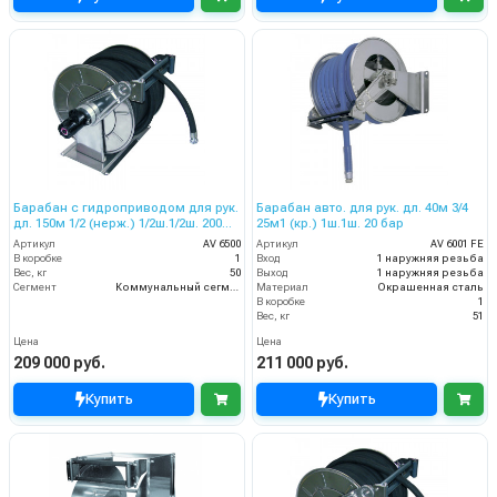
Барабан с гидроприводом для рук.
Барабан авто. для рук. дл. 40м 3/4
дл. 150м 1/2 (нерж.) 1/2ш.1/2ш. 200
25м1 (кр.) 1ш.1ш. 20 бар
бар
Артикул
AV 6500
Артикул
AV 6001 FE
В коробке
1
Вход
1 наружняя резьба
Вес, кг
50
Выход
1 наружняя резьба
Сегмент
Коммунальный сегмент
Материал
Окрашенная сталь
В коробке
1
Вес, кг
51
Цена
Цена
209 000 руб.
211 000 руб.
Купить
Купить