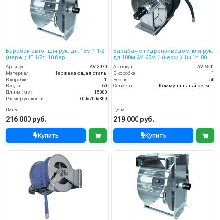
Барабан авто. для рук. дл. 15м 1 1/2
Барабан с гидроприводом для рук.
(нерж.) 1” 1/2г. 10 бар
дл.100м 3/4 60м 1 (нерж.) 1ш.1г. 80
бар
Артикул
AV 2070
Артикул
AV 6501
Материал
Нержавеющая сталь
В коробке
1
В коробке
1
Вес, кг
50
Вес, кг
60
Сегмент
Коммунальный сегмент
Длина (мм)
15000
Размер упаковки
600x700x800
Цена
Цена
216 000 руб.
219 000 руб.
Купить
Купить