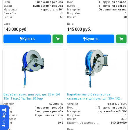
Вход
1 наружняя резьба
Вход
1 наружняя резьба
Выход
1/2 наружняя резьба
Выход
1 наружняя резьба
Материал
Нерж. сталь 304
Материал
Окрашенная сталь
В коробке
1
В коробке
1
Вес, кг
50
Вес, кг
40
Цена
Цена
143 000 руб.
145 000 руб.
Купить
Купить
Барабан авто. для рук. дл. 25 м 3/4
Барабан авто.безопасное
15м 1 (кр.) 1ш.1ш. 20 бар
сматывание для рук. дл. 35м 1/2
(нерж AISI 316.) 1/2ш.1/2ш. 200 бар
Артикул
AV 3502 FE
Артикул
HR 3500 316 BK
Вход
1 наружняя резьба
Вход
1/2 наружняя резьба
Выход
1 наружняя резьба
Материал
Нержавейка AISI 316
Фильтр
Материал
Окрашенная сталь
В коробке
1
В коробке
1
Вес, кг
30.7
Вес, кг
30.5
Габаритные размеры, мм
340x610x660
Цена
Цена