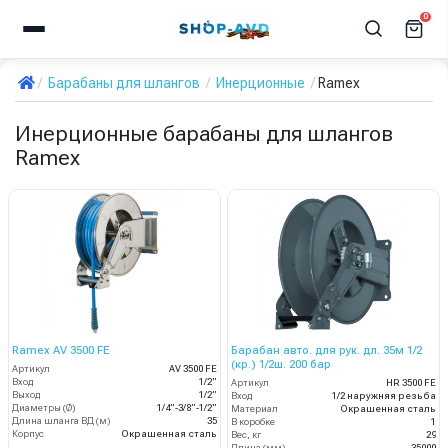
0
Барабаны для шлангов
Инерционные
Ramex
Инерционные барабаны для шлангов
Ramex
Ramex AV 3500 FE
Барабан авто. для рук. дл. 35м 1/2
(кр.) 1/2ш. 200 бар
Артикул
AV 3500 FE
Вход
1/2”
Артикул
HR 3500 FE
Выход
1/2”
Вход
1/2 наружняя резьба
Диаметры (Ø)
1/4”-3/8”-1/2”
Материал
Окрашенная сталь
Длина шланга ВД (м)
35
В коробке
1
Корпус
Окрашенная сталь
Вес, кг
29