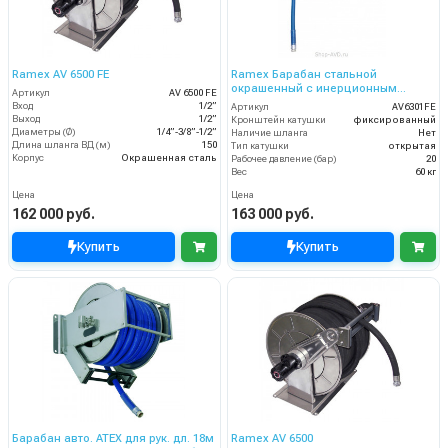
Ramex AV 6500 FE
Ramex Барабан стальной
окрашенный с инерционным
Артикул
AV 6500 FE
механизмом AV 6301 FE
Вход
1/2”
Артикул
AV6301FE
Выход
1/2”
Кронштейн катушки
фиксированный
Диаметры (Ø)
1/4”-3/8”-1/2”
Наличие шланга
Нет
Длина шланга ВД (м)
150
Тип катушки
открытая
Корпус
Окрашенная сталь
Рабочее давление (бар)
20
Вес
60 кг
Цена
Цена
162 000 руб.
163 000 руб.
Купить
Купить
Барабан авто. ATEX для рук. дл. 18м
Ramex AV 6500