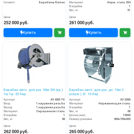
Сегмент
Барабаны Ramex
Материал
Нерж. сталь 304
В коробке
1
Вес, кг
51
Цена
Цена
252 000 руб.
261 000 руб.
Купить
Купить
Барабан авто. для рук. 50м 3/4 (кр.)
Барабан авто. для рук. дл. 10м 2
1ш.1ш. 20 бар
(нерж.) 2г. 10 бар
Артикул
AV 6301 FE
Артикул
AV 2080
Вход
1 наружняя резьба
Материал
Нержавеющая сталь
Выход
1 наружняя резьба
В коробке
1
Материал
Окрашенная сталь
Вес, кг
60
В коробке
1
Длина (мм)
10000
Вес, кг
60
Размер упаковки
600x700x800
Цена
Цена
262 000 руб.
265 000 руб.