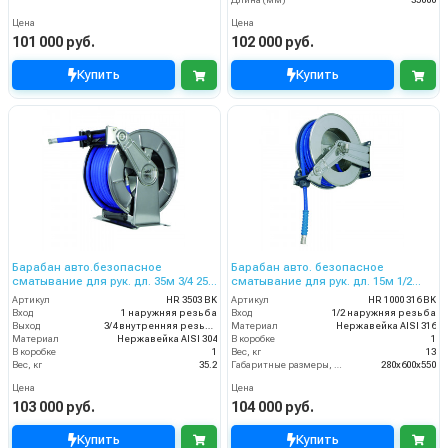
Длина (мм)
35000
Цена
Цена
101 000 руб.
102 000 руб.
Купить
Купить
Барабан авто.безопасное
Барабан авто. безопасное
сматывание для рук. дл. 35м 3/4 25м
сматывание для рук. дл. 15м 1/2
1 (нерж.) 1ш 3/4г 100 бар
(нерж. AISI 316) 1/2ш. 200 бар
Артикул
HR 3503 BK
Артикул
HR 1000 316 BK
Вход
1 наружняя резьба
Вход
1/2 наружняя резьба
Выход
3/4 внутренняя резьба
Материал
Нержавейка AISI 316
Материал
Нержавейка AISI 304
В коробке
1
В коробке
1
Вес, кг
13
Вес, кг
35.2
Габаритные размеры, мм
280x600x550
Цена
Цена
103 000 руб.
104 000 руб.
Купить
Купить