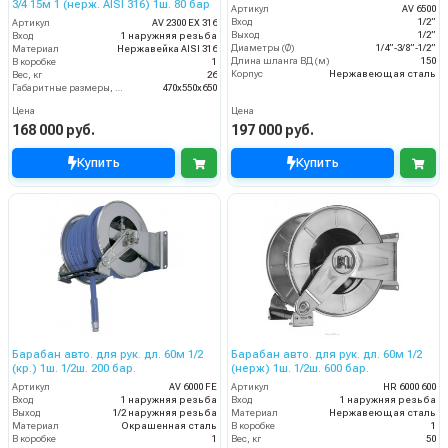
3/4 15м 1 (нерж. AISI 316) 1ш. 80 бар
Артикул
AV 6500
Вход
1/2”
Артикул
AV 2300 EX 316
Выход
1/2”
Вход
1 наружняя резьба
Диаметры (Ø)
1/4”-3/8”-1/2”
Материал
Нержавейка AISI 316
Длина шланга ВД (м)
150
В коробке
1
Корпус
Нержавеющая сталь
Вес, кг
26
Габаритные размеры, мм
470x550x650
Цена
Цена
168 000 руб.
197 000 руб.
Купить
Купить
Барабан авто. для рук. дл. 60м 1/2
Барабан авто. для рук. дл. 60м 1/2
(кр.) 1ш. 1/2ш. 200 бар.
(нерж) 1ш. 1/2ш. 600 бар.
Артикул
AV 6000 FE
Артикул
HR 6000 600
Вход
1 наружняя резьба
Вход
1 наружняя резьба
Выход
1/2 наружняя резьба
Материал
Нержавеющая сталь
Материал
Окрашенная сталь
В коробке
1
В коробке
1
Вес, кг
50