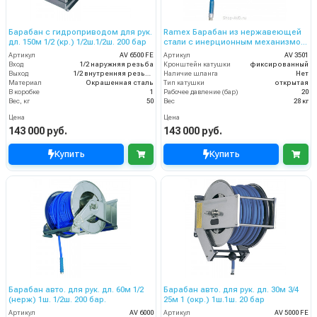
Барабан с гидроприводом для рук.
Ramex Барабан из нержавеющей
дл. 150м 1/2 (кр.) 1/2ш.1/2ш. 200 бар
стали с инерционным механизмом
AV 3501
Артикул
AV 6500 FE
Артикул
AV 3501
Вход
1/2 наружняя резьба
Кронштейн катушки
фиксированный
Выход
1/2 внутренняя резьба
Наличие шланга
Нет
Материал
Окрашенная сталь
Тип катушки
открытая
В коробке
1
Рабочее давление (бар)
20
Вес, кг
50
Вес
28 кг
Цена
Цена
143 000 руб.
143 000 руб.
Купить
Купить
Барабан авто. для рук. дл. 60м 1/2
Барабан авто. для рук. дл. 30м 3/4
(нерж) 1ш. 1/2ш. 200 бар.
25м 1 (окр.) 1ш.1ш. 20 бар
Артикул
AV 6000
Артикул
AV 5000 FE