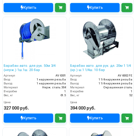
Купить
Купить
Барабан авто. для рук. 50м 3/4
Барабан авто. для рук. дл. 20м 1 1/4
(нерж.) 1ш.1ш. 20 бар
(кр.) ш.1 1/4ш. 10 бар
Артикул
AV 6301
Артикул
AV 6002 FE
Вход
1 наружняя резьба
Вход
1 1/4 наружняя резьба
Выход
1 наружняя резьба
Выход
1 1/4 наружняя резьба
Материал
Нерж. сталь 304
Материал
Окрашенная сталь
В коробке
1
В коробке
1
Вес, кг
61.5
Вес, кг
52
Цена
Цена
327 000 руб.
394 000 руб.
Купить
Купить