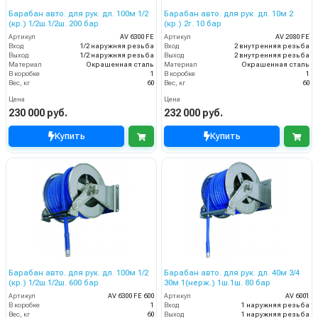
Барабан авто. для рук. дл. 100м 1/2
Барабан авто. для рук. дл. 10м 2
(кр.) 1/2ш.1/2ш. 200 бар
(кр.) 2г. 10 бар
Артикул
AV 6300 FE
Артикул
AV 2080 FE
Вход
1/2 наружняя резьба
Вход
2 внутренняя резьба
Выход
1/2 наружняя резьба
Выход
2 внутренняя резьба
Материал
Окрашенная сталь
Материал
Окрашенная сталь
В коробке
1
В коробке
1
Вес, кг
60
Вес, кг
60
Цена
Цена
230 000 руб.
232 000 руб.
Купить
Купить
Барабан авто. для рук. дл. 100м 1/2
Барабан авто. для рук. дл. 40м 3/4
(кр.) 1/2ш.1/2ш. 600 бар
30м 1(нерж.) 1ш.1ш. 80 бар
Артикул
AV 6300 FE 600
Артикул
AV 6001
В коробке
1
Вход
1 наружняя резьба
Вес, кг
60
Выход
1 наружняя резьба