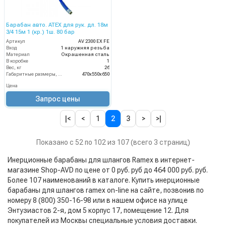
Барабан авто. ATEX для рук. дл. 18м
3/4 15м 1 (кр.) 1ш. 80 бар
Артикул
AV 2300 EX FE
Вход
1 наружняя резьба
Материал
Окрашенная сталь
В коробке
1
Вес, кг
26
Габаритные размеры, мм
470x550x650
Цена
Запрос цены
|<
<
1
2
3
>
>|
Показано с 52 по 102 из 107 (всего 3 страниц)
Инерционные барабаны для шлангов Ramex в интернет-
магазине Shop-AVD по цене от 0 руб. руб до 464 000 руб. руб.
Более 107 наименований в каталоге. Купить инерционные
барабаны для шлангов ramex on-line на сайте, позвонив по
номеру 8 (800) 350-16-98 или в нашем офисе на улице
Энтузиастов 2-я, дом 5 корпус 17, помещение 12. Для
покупателей из Москвы специальные условия доставки.