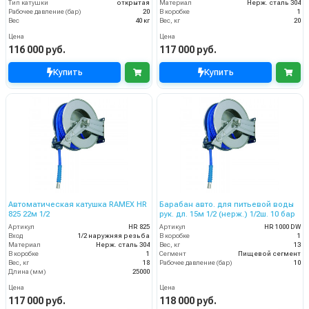
Тип катушки
открытая
Материал
Нерж. сталь 304
Рабочее давление (бар)
20
В коробке
1
Вес
40 кг
Вес, кг
20
Цена
Цена
116 000 руб.
117 000 руб.
Купить
Купить
Автоматическая катушка RAMEX HR
Барабан авто. для питьевой воды
825 22м 1/2
рук. дл. 15м 1/2 (нерж.) 1/2ш. 10 бар
Артикул
HR 825
Артикул
HR 1000 DW
Вход
1/2 наружняя резьба
В коробке
1
Материал
Нерж. сталь 304
Вес, кг
13
В коробке
1
Сегмент
Пищевой сегмент
Вес, кг
18
Рабочее давление (бар)
10
Длина (мм)
25000
Цена
Цена
117 000 руб.
118 000 руб.