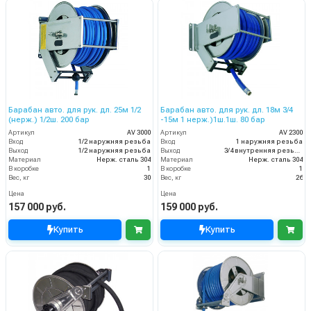
Барабан авто. для рук. дл. 25м 1/2
Барабан авто. для рук. дл. 18м 3/4
(нерж.) 1/2ш. 200 бар
-15м 1 нерж.)1ш.1ш. 80 бар
Артикул
AV 3000
Артикул
AV 2300
Вход
1/2 наружняя резьба
Вход
1 наружняя резьба
Выход
1/2 наружняя резьба
Выход
3/4 внутренняя резьба
Материал
Нерж. сталь 304
Материал
Нерж. сталь 304
В коробке
1
В коробке
1
Вес, кг
30
Вес, кг
26
Цена
Цена
157 000 руб.
159 000 руб.
Купить
Купить