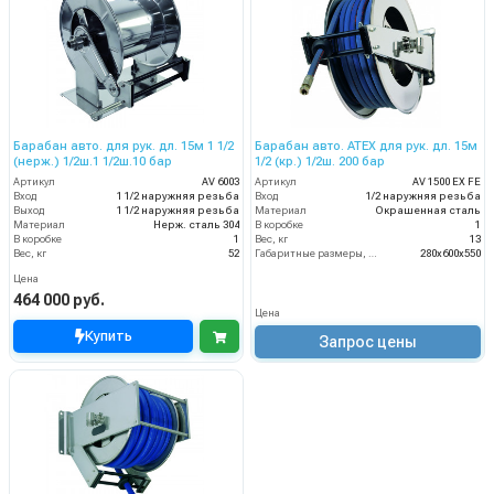
Барабан авто. для рук. дл. 15м 1 1/2
Барабан авто. ATEX для рук. дл. 15м
(нерж.) 1/2ш.1 1/2ш.10 бар
1/2 (кр.) 1/2ш. 200 бар
Артикул
AV 6003
Артикул
AV 1500 EX FE
Вход
1 1/2 наружняя резьба
Вход
1/2 наружняя резьба
Выход
1 1/2 наружняя резьба
Материал
Окрашенная сталь
Материал
Нерж. сталь 304
В коробке
1
В коробке
1
Вес, кг
13
Вес, кг
52
Габаритные размеры, мм
280x600x550
Цена
464 000 руб.
Цена
Купить
Запрос цены