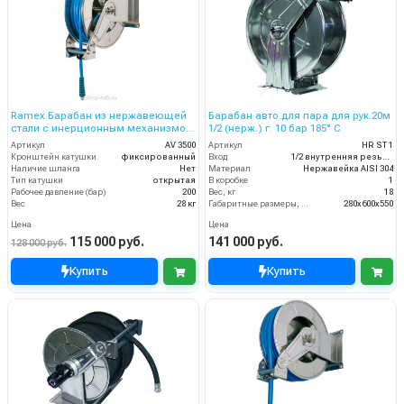
Ramex Барабан из нержавеющей
Барабан авто.для пара для рук.20м
стали с инерционным механизмом
1/2 (нерж.) г. 10 бар 185° С
AV 3500
Артикул
AV 3500
Артикул
HR ST 1
Кронштейн катушки
фиксированный
Вход
1/2 внутренняя резьба
Наличие шланга
Нет
Материал
Нержавейка AISI 304
Тип катушки
открытая
В коробке
1
Рабочее давление (бар)
200
Вес, кг
18
Вес
28 кг
Габаритные размеры, мм
280x600x550
Цена
Цена
115 000 руб.
141 000 руб.
128 000 руб.
Купить
Купить