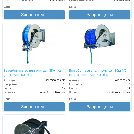
Габаритные размеры, мм
280x600x550
Габаритные размеры, мм
280x600x550
Цена
Цена
Запрос цены
Запрос цены
Барабан авто. для рук. дл. 35м 1/2
Барабан авто. для рук. дл. 60м 1/2
(кр.) 1/2ш. 600 бар
(нерж) 1ш. 1/2ш. 400 бар.
Артикул
AV 3500 600 FE
Артикул
AV 6000 400
В коробке
1
В коробке
1
Вес, кг
29
Вес, кг
50
Сегмент
Барабаны Ramex
Сегмент
Барабаны Ramex
Цена
Цена
Запрос цены
Запрос цены