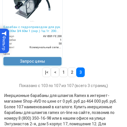
Барабан с гидроприводом для рук.
дл.100м 3/4 60м 1 (окр.) 1ш.1г. 200
бар
Артикул
AV 6501 FE 200
Фильтр
В коробке
1
Вес, кг
50
Сегмент
Коммунальный сегмент
Цена
Запрос цены
|<
<
1
2
3
Показано с 103 по 107 из 107 (всего 3 страниц)
Инерционные барабаны для шлангов Ramex в интернет-
магазине Shop-AVD по цене от 0 руб. руб до 464 000 руб. руб.
Более 107 наименований в каталоге. Купить инерционные
барабаны для шлангов ramex on-line на сайте, позвонив по
номеру 8 (800) 350-16-98 или в нашем офисе на улице
Энтузиастов 2-я, дом 5 корпус 17, помещение 12. Для