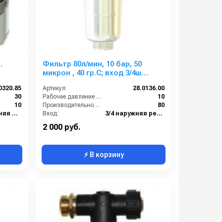
.
Фильтр 80л/мин, 10 бар, 50
микрон , 40 гр.С; вход 3/4ш
выход 3/4г.
0320.85
Артикул:
28.0136.00
30
Рабочее давление (бар):
10
10
Производительность (л/мин):
80
1/2 внутренняя резьба
Вход:
3/4 наружняя резьба
1/2 внутренняя резьба
Выход:
3/4 внутренняя резьба
2 000 руб.
⚡ В корзину