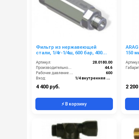
Фильтр из нержавеющей
ARAG
стали, 1/4г-1/4ш, 600 бар, 400
150 м
мкр
Артикул:
28.0180.00
Артикул
Производительность (л/мин):
44.6
Габари
Рабочее давление (бар):
600
Вход:
1/4 внутренняя резьба
Выход:
1/4 наружняя резьба
4 400 руб.
2 200
⚡ В корзину