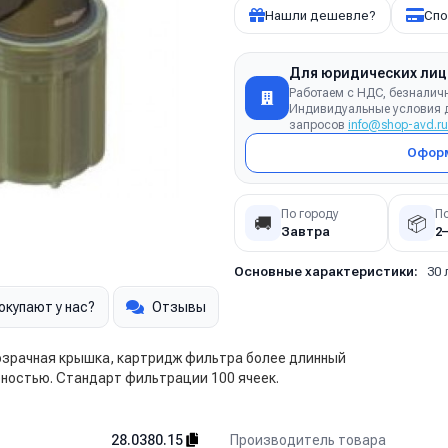
Нашли дешевле?
Спо
Для юридических лиц
Работаем с НДС, безналич
Индивидуальные условия д
запросов
info@shop-avd.ru
Оформ
По городу
П
🚚
📦
Завтра
2
Основные характеристики:
30 
окупают у нас?
Отзывы
розрачная крышка, картридж фильтра более длинный
ностью. Стандарт фильтрации 100 ячеек.
Производитель товара
28.0380.15