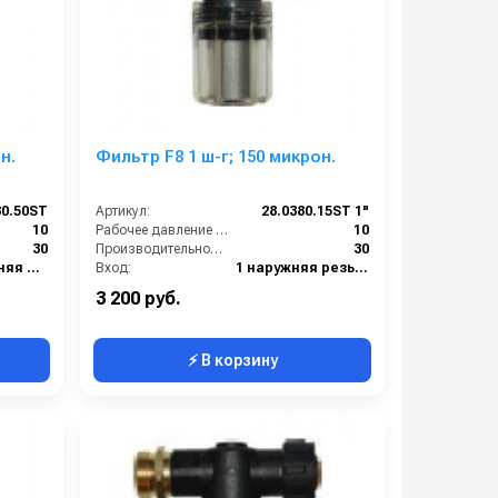
н.
Фильтр F8 1 ш-г; 150 микрон.
80.50ST
Артикул:
28.0380.15ST 1"
10
Рабочее давление (бар):
10
30
Производительность (л/мин):
30
3/4 внутренняя резьба
Вход:
1 наружняя резьба
3/4 наружняя резьба
Выход:
1 внутренняя резьба
3 200 руб.
⚡ В корзину