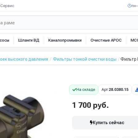
Сервис
пн–
сосы
Шланги ВД
Каналопромывки
Очистные АРОС
МС
оек высокого давления
Фильтры тонкой очистки воды
Фильтр F
На складе
Арт:
28.0380.15
1 700 руб.
Купить сейчас