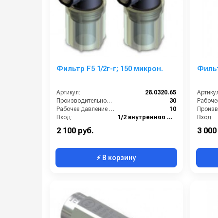
Фильтр F5 1/2г-г; 150 микрон.
Фильт
Артикул:
28.0320.65
Артикул
Производительность (л/мин):
30
Рабочее давление (бар):
10
Вход:
1/2 внутренняя резьба
Вход:
Выход:
1/2 внутренняя резьба
Выход:
2 100 руб.
3 000
⚡ В корзину