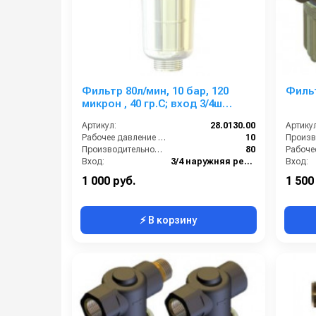
Фильтр 80л/мин, 10 бар, 120
Фильт
микрон , 40 гр.С; вход 3/4ш
выход 3/4г.
Артикул:
28.0130.00
Артикул
Рабочее давление (бар):
10
Производительность (л/мин):
80
Вход:
3/4 наружняя резьба
Вход:
Выход:
3/4 внутренняя резьба
Выход:
1 000 руб.
1 500
⚡ В корзину