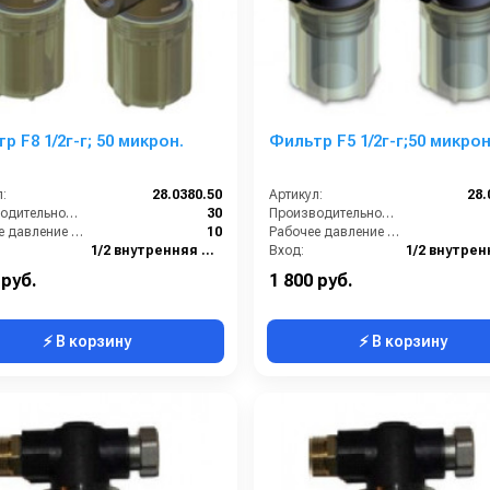
р F8 1/2г-г; 50 микрон.
Фильтр F5 1/2г-г;50 микрон
:
28.0380.50
Артикул:
28.
Производительность (л/мин):
30
Производительность (л/мин):
Рабочее давление (бар):
10
Рабочее давление (бар):
1/2 внутренняя резьба
Вход:
1/2 внутренняя резьба
Выход:
 руб.
1 800 руб.
⚡ В корзину
⚡ В корзину