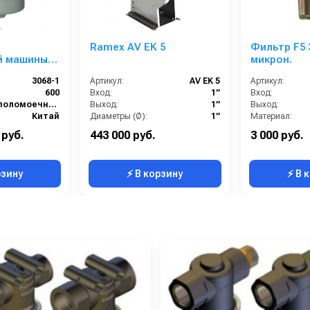
Ramex AV EK 5
Фильтр F5 3
й машины
микрон.
)
3068-1
Артикул:
AV EK 5
Артикул:
600
Вход:
1”
Вход:
поломоечная машина JH-410
Выход:
1”
Выход:
Китай
Диаметры (Ø):
1”
Материал:
Длина шланга ВД (м):
35
Производительность (л/мин
 руб.
443 000 руб.
3 000 руб.
Корпус:
Нержавеющая сталь
Вес, кг:
рзину
⚡ В корзину
⚡ В 