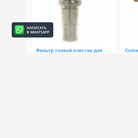
Фильтр тонкой очистки для
Comet
АВД, 50 micron, 6bar, 50 l/min,
воды
1/2внут-1/2внеш
Артикул:
R+M200033705
Артикул
Страна-производитель:
Германия
1 500 руб.
1 700
⚡ В корзину
Категории сопутствующих товаров