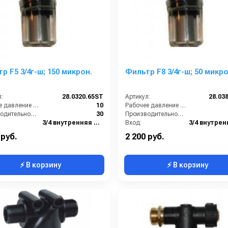
р F5 3/4г-ш; 150 микрон.
Фильтр F8 3/4г-ш; 50 микро
:
28.0320.65ST
Артикул:
28.03
Рабочее давление (бар):
10
Рабочее давление (бар):
Производительность (л/мин):
30
Производительность (л/мин):
3/4 внутренняя резьба
Вход:
3/4 наружняя резьба
Выход:
 руб.
2 200 руб.
⚡ В корзину
⚡ В корзину