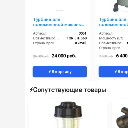
Турбина для
Турбина для
поломоечной машины
поломоечно
JH-560
410 (сетевая
Артикул:
3051
Артикул:
Совместимость:
TOR JH-560
Мощность (Вт):
Страна-производитель:
Китай
Совместимость:
Страна-производитель:
24 000 руб.
6 400
26 000 руб.
7 000 руб.
⚡ В корзину
⚡ В ко
⚡Сопутствующие товары