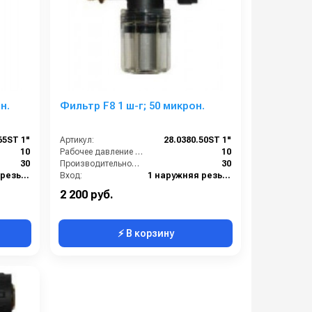
н.
Фильтр F8 1 ш-г; 50 микрон.
65ST 1"
Артикул:
28.0380.50ST 1"
10
Рабочее давление (бар):
10
30
Производительность (л/мин):
30
1 наружняя резьба
Вход:
1 наружняя резьба
1 внутренняя резьба
Выход:
1 внутренняя резьба
2 200 руб.
⚡ В корзину