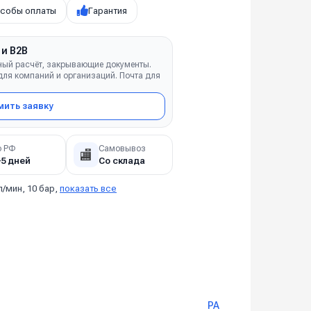
собы оплаты
Гарантия
 и B2B
ный расчёт, закрывающие документы.
ля компаний и организаций. Почта для
ить заявку
о РФ
Самовывоз
🏬
–5 дней
Со склада
л/мин, 10 бар,
показать все
PA