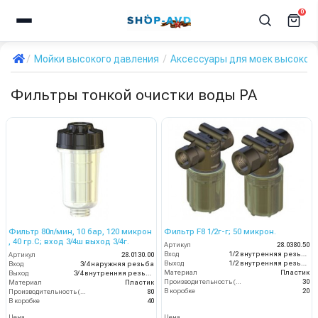
0
Мойки высокого давления
Аксессуары для моек высоког
Фильтры тонкой очистки воды PA
Фильтр 80л/мин, 10 бар, 120 микрон
Фильтр F8 1/2г-г; 50 микрон.
, 40 гр.С; вход 3/4ш выход 3/4г.
Артикул
28.0380.50
Вход
1/2 внутренняя резьба
Артикул
28.0130.00
Выход
1/2 внутренняя резьба
Вход
3/4 наружняя резьба
Материал
Пластик
Выход
3/4 внутренняя резьба
Производительность (л/мин)
30
Материал
Пластик
В коробке
20
Производительность (л/мин)
80
В коробке
40
Цена
Цена