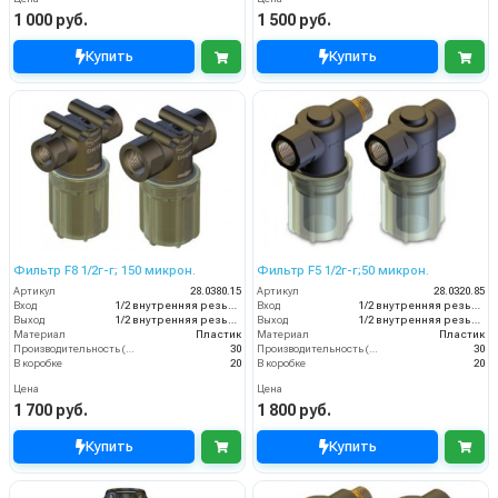
1 000 руб.
1 500 руб.
Купить
Купить
Фильтр F8 1/2г-г; 150 микрон.
Фильтр F5 1/2г-г;50 микрон.
Артикул
28.0380.15
Артикул
28.0320.85
Вход
1/2 внутренняя резьба
Вход
1/2 внутренняя резьба
Выход
1/2 внутренняя резьба
Выход
1/2 внутренняя резьба
Материал
Пластик
Материал
Пластик
Производительность (л/мин)
30
Производительность (л/мин)
30
В коробке
20
В коробке
20
Цена
Цена
1 700 руб.
1 800 руб.
Купить
Купить