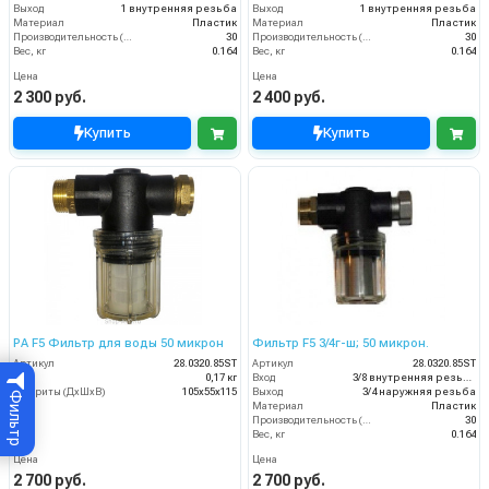
Выход
1 внутренняя резьба
Выход
1 внутренняя резьба
Материал
Пластик
Материал
Пластик
Производительность (л/мин)
30
Производительность (л/мин)
30
Вес, кг
0.164
Вес, кг
0.164
Цена
Цена
2 300 руб.
2 400 руб.
Купить
Купить
PA F5 Фильтр для воды 50 микрон
Фильтр F5 3/4г-ш; 50 микрон.
Артикул
28.0320.85ST
Артикул
28.0320.85ST
Вес
0,17 кг
Вход
3/8 внутренняя резьба
Габариты (ДхШхВ)
105х55х115
Выход
3/4 наружняя резьба
Фильтр
Материал
Пластик
Производительность (л/мин)
30
Вес, кг
0.164
Цена
Цена
2 700 руб.
2 700 руб.