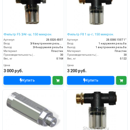
Фильтр F5 3/4г-ш; 150 микрон.
Фильтр F8 1 ш-г; 150 микрон.
Артикул
28.0320.65ST
Артикул
28.0380.15ST 1"
Вход
3/4 внутренняя резьба
Вход
1 наружняя резьба
Выход
3/4 наружняя резьба
Выход
1 внутренняя резьба
Материал
Пластик
Материал
Пластик
Производительность (л/мин)
30
Производительность (л/мин)
30
Вес, кг
0.164
Вес, кг
0.122
Цена
Цена
3 000 руб.
3 200 руб.
Купить
Купить