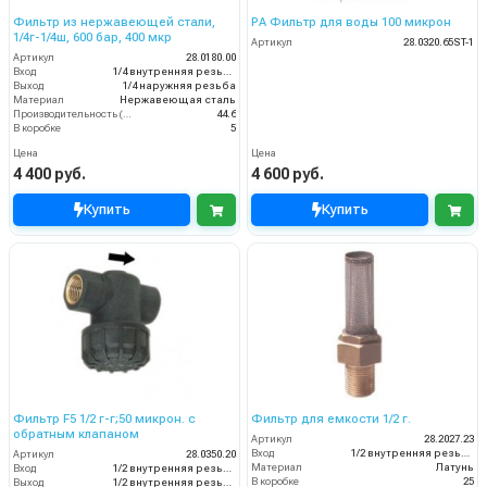
Фильтр из нержавеющей стали,
PA Фильтр для воды 100 микрон
1/4г-1/4ш, 600 бар, 400 мкр
Артикул
28.0320.65ST-1
Артикул
28.0180.00
Вход
1/4 внутренняя резьба
Выход
1/4 наружняя резьба
Материал
Нержавеющая сталь
Производительность (л/мин)
44.6
В коробке
5
Цена
Цена
4 400 руб.
4 600 руб.
Купить
Купить
Фильтр F5 1/2 г-г;50 микрон. с
Фильтр для емкости 1/2 г.
обратным клапаном
Артикул
28.2027.23
Вход
1/2 внутренняя резьба
Артикул
28.0350.20
Материал
Латунь
Вход
1/2 внутренняя резьба
В коробке
25
Выход
1/2 внутренняя резьба