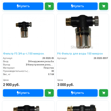
Купить
Купить
Фильтр F5 3/4 ш-г;150 микрон.
PA Фильтр для воды 150 микрон
Артикул
28.0328.65
Артикул
28.0320.65ST
Вход
3/4 наружняя резьба
Выход
3/4 внутренняя резьба
Материал
Пластик
Производительность (л/мин)
30
Вес, кг
0.164
Цена
Цена
2 900 руб.
3 000 руб.
Купить
Купить