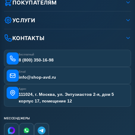
Реквизиты ООО «Шоп АВД»
ПОКУПАТЕЛЯМ
Защита данных клиента
Как заказать?
Условия соглашения
Оплата
УСЛУГИ
Вакансии
Доставка
Услуги
Рассрочка
Гарантия
Аренда АВД
КОНТАКТЫ
Статьи
Лизинг
Ремонт АВД
Получить скидку
Сертификаты
Бесплатный
Наши работы
8 (800) 350-16-98
Отзывы наших клиентов
Email
Карта сайта
info@shop-avd.ru
Адрес
111024, г. Москва, ул. Энтузиастов 2-я, дом 5
корпус 17, помещение 12
МЕССЕНДЖЕРЫ