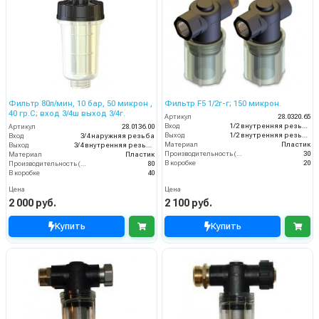
Фильтр 80л/мин, 10 бар, 50 микрон ,
Фильтр F5 1/2г-г; 150 микрон.
40 гр.С; вход 3/4ш выход 3/4г.
Артикул
28.0320.65
Вход
1/2 внутренняя резьба
Артикул
28.0136.00
Выход
1/2 внутренняя резьба
Вход
3/4 наружняя резьба
Материал
Пластик
Выход
3/4 внутренняя резьба
Производительность (л/мин)
30
Материал
Пластик
В коробке
20
Производительность (л/мин)
80
В коробке
40
Цена
Цена
2 000 руб.
2 100 руб.
Купить
Купить