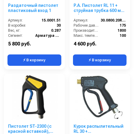
Раздаточный пистолет
P.A. Пистолет RL 11 +
пластиковый вход 1
струйная трубка 600 мм
+ форсунка
Артикул:
15.0001.51
Артикул:
30.0800.20RL11600ZINK
В коробке:
30
Рабочее давление (бар):
175
Вес, кг:
0.287
Производительность (л/ч):
1800
Сегмент:
Арматура высокого давления
Макс. температура воды на входе (°C):
100
Производитель:
P.A.
5 800 руб.
4 600 руб.
⚡ В корзину
⚡ В корзину
Пистолет ST-2300 (с
Курок распылительный
красной вставкой),
RL 30 +