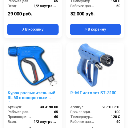
Рабочее давление (бар):
65
Температура (°C):
150 С
Вход:
1/2 внутренняя резьба вращающаяся
Рабочее давление (бар):
60
Выход:
БРС (папа)
Вход:
1/2
29 000 руб.
32 000 руб.
⚡ В корзину
⚡ В корзину
Курок распылительный
R+M Пистолет ST-3100
RL 60 с поворотным
фитингом, нерж. сталь,
60 бар; вход 1/2г, выход
Артикул:
30.3190.00
Артикул:
203100810
ARS178
Рабочее давление (бар):
65
Производительность (л/мин):
100
Производительность (л/мин):
60
Температура (°C):
120 С
Вход:
1/2 внутренняя резьба вращающаяся
Рабочее давление (бар):
60
Выход:
БРС (мама)
Вход:
1/2