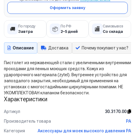
Оформить заявку
По городу
По РФ
Самовывоз
🚚
📦
🏬
Завтра
2–5 дней
Со склада
Описание
Доставка
Почему покупают у нас?
Пистолет из нержавеющей стали с увеличенными внутренними
проходами для пенных моющих средств. Кожух из
ударопрочного материала (zytel). Внутреннее устройство для
запоздалого закрытия, необходимый для применения на
установках с многостадийными циркулярными помпами. НЕ
УКОМПЛЕКТОВАН клапаном безопасности.
Характеристики
Артикул
30.3170.00
Производитель товара
PA
Категория
Аксессуары для моек высокого давления PA