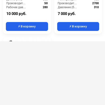
Производительность (л/мин):
50
Производительность (л/ч):
2700
Рабочее давление (бар):
280
Давление (бар):
310
Вход:
22х1,5 наружняя резьба
Выход:
1/4
10 000 руб.
7 000 руб.
⚡ В корзину
⚡ В корзину
Распылительный
пистолет в сборе с
форсункой курок RL 30
Артикул:
М22х1,5ш 700 мм (нерж).
30.2500.70-P
Длина (мм):
700
Производительность (л/мин):
40
Рабочее давление (бар):
350