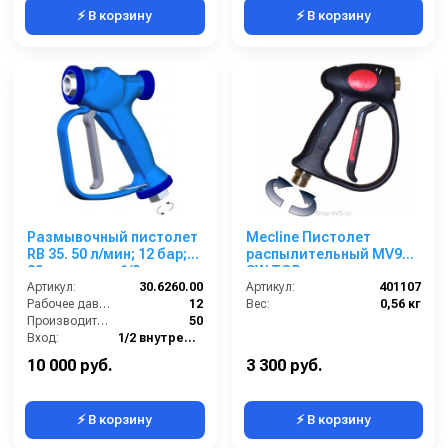
⚡ В корзину
⚡ В корзину
Размывочный пистолет
Mecline Пистолет
RB 35. 50 л/мин; 12 бар;
распылительный MV925
80град; вход 1/2г
SW TOP
поворот. фитинг, выход
Артикул:
30.6260.00
Артикул:
401107
1/2г
Рабочее давление (бар):
12
Вес:
0,56 кг
Производительность (л/мин):
50
Вход:
1/2 внутренняя резьба
Выход:
1/2 внутренняя резьба
10 000 руб.
3 300 руб.
⚡ В корзину
⚡ В корзину