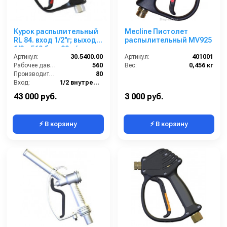
Курок распылительный
Mecline Пистолет
RL 84. вход 1/2''г; выход
распылительный MV925
1/2г; 560 бар; 80 л/мин.
Артикул:
30.5400.00
Артикул:
401001
Рабочее давление (бар):
560
Вес:
0,456 кг
Производительность (л/мин):
80
Вход:
1/2 внутренняя резьба
Выход:
1/2 внутренняя резьба
43 000 руб.
3 000 руб.
⚡ В корзину
⚡ В корзину