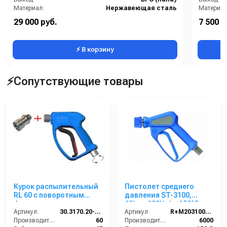
Материал:
Нержавеющая сталь
Материал
Производительность (л/мин):
60
29 000 руб.
7 500 р
Вес, кг:
0.616
В коробке
⚡ В корзину
⚡Сопутствующие товары
Курок распылительный
Пистолет среднего
RL 60 с поворотным
давления ST-3100,
фитингом, нерж. сталь;
60bar, 100l/min, 150°C,
вход 1/2г, выход
Артикул:
30.3170.20-ST
1/2внут-ST 3100 муфта,
Артикул:
R+M203100810
байонет ST-200
Производительность (л/мин):
60
нерж.сталь
Производительность (л/ч):
6000