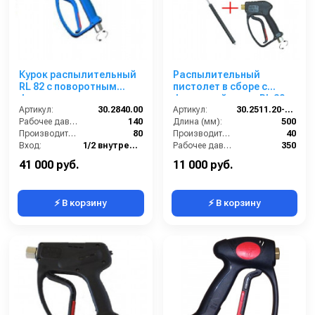
Курок распылительный
Распылительный
RL 82 с поворотным
пистолет в сборе с
фитингом, нерж. сталь,
форсункой курок RL 30 +
125 бар; вход 1/2г, выход
Артикул:
30.2840.00
поворот.фит.SМ22х1,5ш
Артикул:
30.2511.20-500 ZINK PA
ARS350
Рабочее давление (бар):
140
500 мм. (Изогнутый)
Длина (мм):
500
Производительность (л/мин):
80
Производительность (л/мин):
40
Вход:
1/2 внутренняя резьба вращающаяся
Рабочее давление (бар):
350
Выход:
БРС (мама)
Вход:
22х1,5 наружняя резьба вращающаяся
41 000 руб.
11 000 руб.
⚡ В корзину
⚡ В корзину