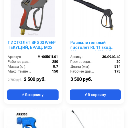
ПИСТОЛЕТ SРG03 WEEP
Распылительный
ТЕКУЩИЙ, ВРАЩ. M22
пистолет RL 11 вход
1/4ш; выход М22х1,5г.
Артикул:
M-00501L01
Артикул:
30.0940.40
Рабочее давление (бар):
280
Производительность (л/мин):
30
Масса (кг):
0.7
Длина (мм):
514
Макс. температура воды на входе (°C):
150
Рабочее давление (бар):
175
Производитель:
TOR (Китай)
Вход:
1/4 наружняя резьба
2 500 руб.
3 500 руб.
2 700 руб.
⚡ В корзину
⚡ В корзину