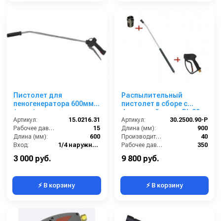
Пистолет для
Распылительный
пеногенератора 600мм.
пистолет в сборе с
(нерж) с
форсункой курок RL 30
пеногенерирующим
Артикул:
15.0216.31
Артикул:
М22х1,5ш 900 мм (нерж).
30.2500.90-P
соплом.
Рабочее давление (бар):
15
Длина (мм):
900
Длина (мм):
600
Производительность (л/мин):
40
Вход:
1/4 наружняя резьба
Рабочее давление (бар):
350
Выход:
Форсунка
Вход:
22х1,5 наружняя резьба
3 000 руб.
9 800 руб.
⚡ В корзину
⚡ В корзину