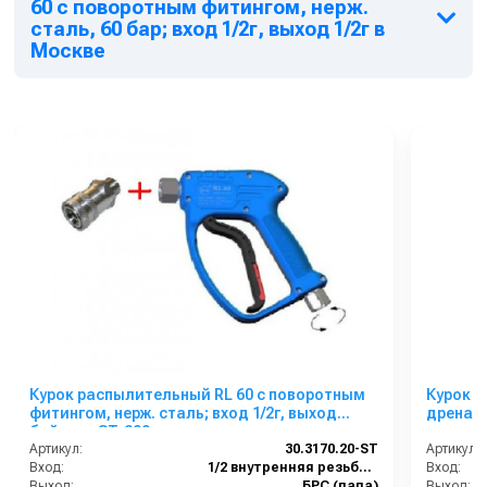
60 с поворотным фитингом, нерж.
сталь, 60 бар; вход 1/2г, выход 1/2г в
Москве
Курок распылительный RL 60 с поворотным
Курок 
фитингом, нерж. сталь; вход 1/2г, выход
дренаже
байонет ST-200
выход 1
Артикул:
30.3170.20-ST
Артикул:
Вход:
1/2 внутренняя резьба вращающаяся
Вход:
Выход:
БРС (папа)
Выход: