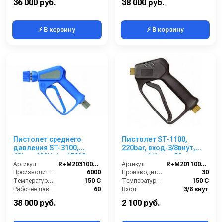
36 000 руб.
38 000 руб.
⚡ В корзину
⚡ В корзину
Пистолет среднего
Пистолет ST-1100,
давления ST-3100,
220bar, вход-3/8внут,
60bar, 100l/min, 150°C,
выход-1/4внут 50 шт. в
1/2внут.вращ.-ST3100
Артикул:
R+M203100805
упаковке
Артикул:
R+M201100500
муфта, нерж.сталь
Производительность (л/ч):
6000
Производительность (л/мин):
30
Температура (°C):
150 С
Температура (°C):
150 С
Рабочее давление (бар):
60
Вход:
3/8 внут
Вход:
1/2
Давление:
220
38 000 руб.
2 100 руб.