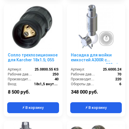
Сопло трехпозиционное
Насадка для мойки
для Karcher 18x1.5; 055
емкостей A300R с
гидроприводом; 220 л/
Артикул:
25.0800.55 KS
мин; 70 бар; .(нерж).
Артикул:
25.6000.24
Рабочее давление (бар):
250
Рабочее давление (бар):
вход 1'' 1/4 г.
70
Производительность (л/мин):
40
Производительность (л/мин):
220
Вход:
18х1,5 внутренняя резьба
Обороты двигателя (об/мин):
6
Материал:
Латунь
Вход:
1 1/4 внутренняя резьба
8 500 руб.
348 000 руб.
⚡ В корзину
⚡ В корзину