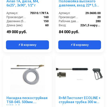
Avian TA, дюза, M4,
Поломойка высокого
6x25°, 3x90°, 1/2'' г
давления, вход 22*1,5ш.
(нерж.)
Артикул:
75510.17RTA
Артикул:
29.0600.00
Производительность (л/мин):
160
Производительность (л/мин):
20
Давление (бар):
150
Рабочее давление (бар):
280
Длина (мм):
60
Вход:
22х1,5 наружняя резьба
Вход:
1/2 внутренняя резьба
Выход:
Форсунка
49 000 руб.
84 000 руб.
⚡ В корзину
⚡ В корзину
Насадка пескоструйная
R+M Пистолет ECOLINE +
TS8-045. 500мм.
струйная трубка 300 мм
М22х1,5ш.
+ форсунка