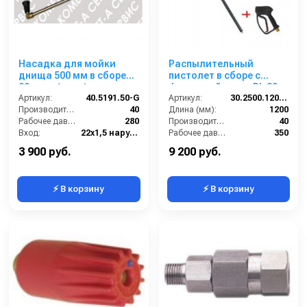
Насадка для мойки
Распылительный
днища 500 мм в сборе
пистолет в сборе с
90 град (нерж).
форсункой курок RL 30
Артикул:
40.5191.50-G
Артикул:
М22х1,5ш 1200 мм(нерж)
30.2500.1200-P
Производительность (л/мин):
40
Длина (мм):
1200
Рабочее давление (бар):
280
Производительность (л/мин):
40
Вход:
22х1,5 наружняя резьба
Рабочее давление (бар):
350
Выход:
Форсунка
Вход:
22х1,5 наружняя резьба
3 900 руб.
9 200 руб.
⚡ В корзину
⚡ В корзину