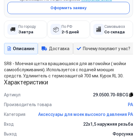
Оформить заявку
По городу
По РФ
Самовывоз
🚚
📦
🏬
Завтра
2–5 дней
Со склада
Описание
Доставка
Почему покупают у нас?
SR8 - Моечная щетка вращающаяся для автомойки ( мойки
самообслуживания). Используется с подачей моющих
средств. Удлинитель с термозащитой 700 мм. Курок RL 30.
Характеристики
Артикул
29.0500.70-RBCG
Производитель товара
PA
Категория
Аксессуары для моек высокого давления PA
Вход
22х1,5 наружняя резьба
Выход
Форсунка