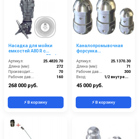
Насадка для мойки
Каналопромывочная
емкостей А80 R с
форсунка
гидроприводом; 70 л/
вращающаяся из нерж.
мин; 160 бар; 90 град.
Артикул:
25.4820.70
стали для промывки
Артикул:
25.1370.30
(нерж). вход 3/4г
Длина (мм):
272
канализации, размер
Длина (мм):
71
Производительность (л/мин):
70
30, вход 1/2г
Рабочее давление (бар):
300
Рабочее давление (бар):
160
Вход:
1/2 внутренняя резьба
Обороты двигателя (об/мин):
20
Выход:
Форсунка
268 000 руб.
45 000 руб.
⚡ В корзину
⚡ В корзину