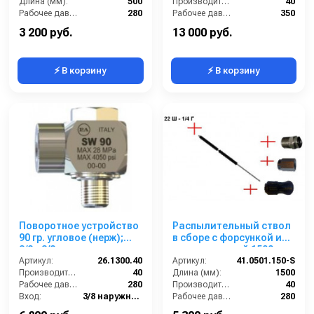
Длина (мм):
500
Производительность (л/мин):
40
Рабочее давление (бар):
280
Рабочее давление (бар):
350
Вход:
БРС (папа)
Вход:
22х1,5 наружняя резьба
3 200 руб.
13 000 руб.
⚡ В корзину
⚡ В корзину
Поворотное устройство
Распылительный ствол
90 гр. угловое (нерж);
в сборе с форсункой и
3/8г-3/8ш
термозащитой 1500 мм;
Артикул:
26.1300.40
М22х1,5ш (нерж).
Артикул:
41.0501.150-S
Производительность (л/мин):
40
Длина (мм):
1500
Рабочее давление (бар):
280
Производительность (л/мин):
40
Вход:
3/8 наружняя резьба
Рабочее давление (бар):
280
Выход:
3/8 внутренняя резьба
Вход:
22х1,5 наружняя резьба