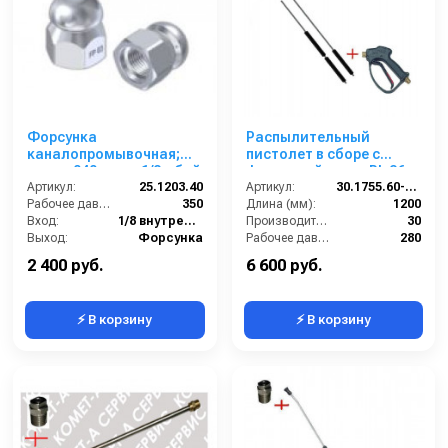
Форсунка
Распылительный
каналопромывочная;
пистолет в сборе с
сопло 040; вход 1/8г; бой
форсункой курок RL 26
3R
Артикул:
25.1203.40
М22х1,5ш 1200 мм.
Артикул:
30.1755.60-1200 ZINK PA26
Рабочее давление (бар):
350
(Изогнутый)
Длина (мм):
1200
Вход:
1/8 внутренняя резьба
Производительность (л/мин):
30
Выход:
Форсунка
Рабочее давление (бар):
280
Материал:
Нержавеющая сталь
Вход:
22х1,5 наружняя резьба
2 400 руб.
6 600 руб.
⚡ В корзину
⚡ В корзину