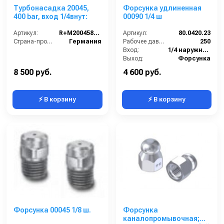
Турбонасадка 20045,
Форсунка удлиненная
400 bar, вход 1/4внут:
00090 1/4 ш
Артикул:
R+M200458645
Артикул:
80.0420.23
Страна-производитель:
Германия
Рабочее давление (бар):
250
Вход:
1/4 наружняя резьба
Выход:
Форсунка
В коробке:
2
8 500 руб.
4 600 руб.
⚡ В корзину
⚡ В корзину
Форсунка 00045 1/8 ш.
Форсунка
каналопромывочная;