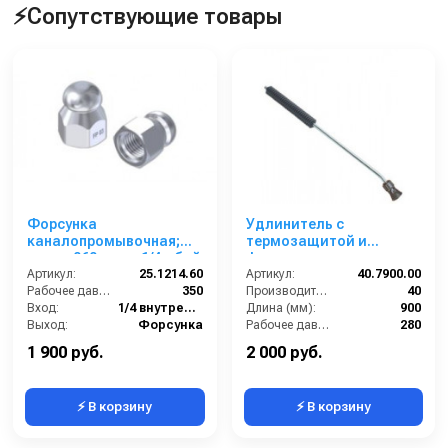
⚡Сопутствующие товары
Форсунка
Удлинитель с
каналопромывочная;
термозащитой и
сопло 060; вход 1/4г; бой
форсункодержателем
3Rx1F
Артикул:
25.1214.60
900 мм; вход 1/4ш;
Артикул:
40.7900.00
Рабочее давление (бар):
350
выход 1/4г изогнутый.
Производительность (л/мин):
40
Вход:
1/4 внутренняя резьба
Длина (мм):
900
Выход:
Форсунка
Рабочее давление (бар):
280
Материал:
Нержавеющая сталь
Вход:
1/4 наружняя резьба
1 900 руб.
2 000 руб.
⚡ В корзину
⚡ В корзину