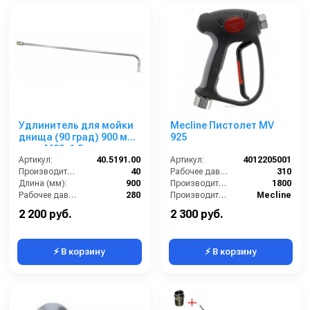
Удлинитель для мойки
Mecline Пистолет MV
днища (90 град) 900 мм;
925
вход М22х1,5ш; выход
1/4г.
Артикул:
40.5191.00
Артикул:
4012205001
Производительность (л/мин):
40
Рабочее давление (бар):
310
Длина (мм):
900
Производительность (л/ч):
1800
Рабочее давление (бар):
280
Производитель:
Mecline
Вход:
22х1,5 внутренняя резьба
2 200 руб.
2 300 руб.
⚡ В корзину
⚡ В корзину