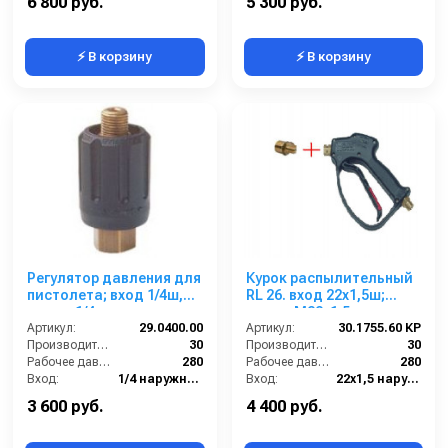
6 800 руб.
5 300 руб.
⚡ В корзину
⚡ В корзину
Регулятор давления для
Курок распылительный
пистолета; вход 1/4ш,
RL 26. вход 22x1,5ш;
выход 1/4г
выход M22x1,5ш
Артикул:
29.0400.00
Артикул:
30.1755.60 КР
Производительность (л/мин):
30
Производительность (л/мин):
30
Рабочее давление (бар):
280
Рабочее давление (бар):
280
Вход:
1/4 наружняя резьба
Вход:
22х1,5 наружняя резьба
Выход:
1/4 внутренняя резьба
Выход:
22х1,5 наружняя резьба
3 600 руб.
4 400 руб.