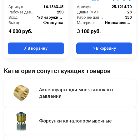
сопло 070; вход 1/4г; бой
Артикул:
16.1363.45
3Rx1F
Артикул:
25.1214.70
Рабочее давление (бар):
250
Длина (мм):
23
Вход:
1/8 наружняя резьба
Рабочее давление (бар):
350
Выход:
Форсунка
Материал:
Нержавеющая сталь
Материал:
Нержавеющая сталь
В коробке:
3
4 000 руб.
3 100 руб.
⚡ В корзину
⚡ В корзину
Категории сопутствующих товаров
Аксессуары для моек высокого
давления
Форсунки каналопромывочные