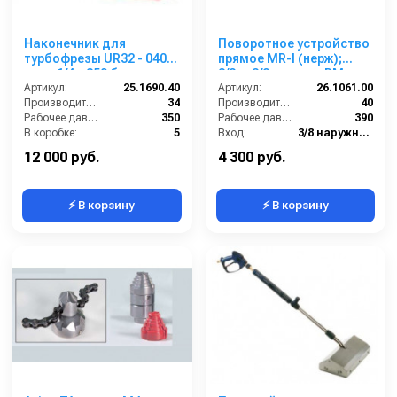
Наконечник для
Поворотное устройство
турбофрезы UR32 - 040;
прямое MR-I (нерж);
вход 1/4г; 350 бар
3/8ш-3/8г аналог RM
Артикул:
25.1690.40
200310010
Артикул:
26.1061.00
Производительность (л/мин):
34
Производительность (л/мин):
40
Рабочее давление (бар):
350
Рабочее давление (бар):
390
В коробке:
5
Вход:
3/8 наружняя резьба
Вес, кг:
0.41
Выход:
3/8 внутренняя резьба
12 000 руб.
4 300 руб.
⚡ В корзину
⚡ В корзину