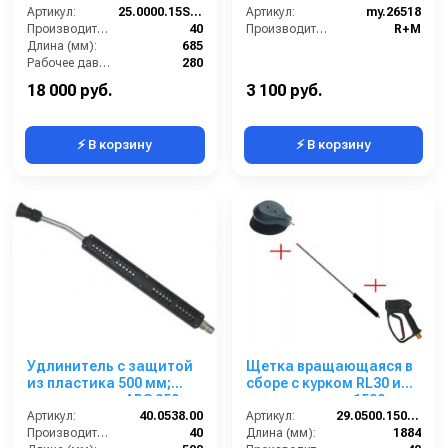
Артикул:
25.0000.15SBC
Артикул:
my.26518
Производительность (л/мин):
40
Производитель:
R+M
Длина (мм):
685
Рабочее давление (бар):
280
Вход:
22х1,5 наружняя резьба
18 000 руб.
3 100 руб.
⚡ В корзину
⚡ В корзину
Удлинитель с защитой
Щетка вращающаяся в
из пластика 500 мм;
сборе с курком RL30 и
вход ниппель ARS 350;
удлиннителем 1500мм;
выход 1/4г
Артикул:
40.0538.00
вход М22х1,5ш.
Артикул:
29.0500.150-RBCG
Производительность (л/мин):
40
Длина (мм):
1884