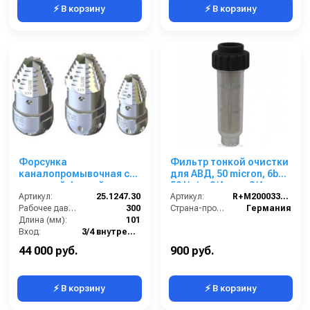
⚡ В корзину
⚡ В корзину
Форсунка
Фильтр тонкой очистки
каналопромывочная с
для АВД, 50 micron, 6bar,
роторной фрезой сопло
50 l/min, 3/4внут-3/4внеш
30; вход 3/4г; бой 6Rх4S
Артикул:
25.1247.30
100 шт. в упаковке
Артикул:
R+M200033900
Рабочее давление (бар):
300
Страна-производитель:
Германия
Длина (мм):
101
Вход:
3/4 внутренняя резьба
Выход:
Форсунка
44 000 руб.
900 руб.
⚡ В корзину
⚡ В корзину