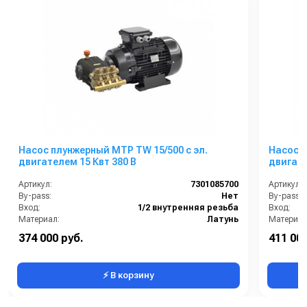
Насос плунжерный MTP TW 15/500 с эл.
Насос п
двигателем 15 Квт 380 В
двигате
Артикул:
7301085700
Артикул:
By-pass:
Нет
By-pass:
Вход:
1/2 внутренняя резьба
Вход:
Материал:
Латунь
Материал
Производительность (л/мин):
15
374 000 руб.
411 000
Производительность (л/ч):
900
Производи
⚡ В корзину