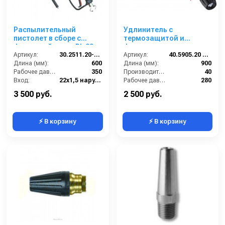
Распылительный
Удлинитель с
пистолет в сборе с
термозащитой и
форсункой курок RL 30 +
форсункодержателем
поворот.фит.SМ22х1,5ш
Артикул:
30.2511.20-600 ZINK PA
Karcher 900 мм.; вход
Артикул:
40.5905.20 KPN
600 мм. (Изогнутый)
Длина (мм):
600
22*1.5 г; выход под
Длина (мм):
900
Рабочее давление (бар):
350
форс.
Производительность (л/мин):
40
Вход:
22х1,5 наружняя резьба вращающаяся
Рабочее давление (бар):
280
Выход:
Форсунка
Вход:
22х1,5 внутренняя резьба
3 500 руб.
2 500 руб.
⚡ В корзину
⚡ В корзину