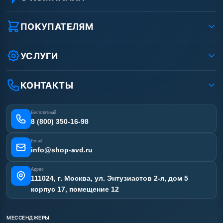
О компании
Реквизиты ООО «Шоп АВД»
ПОКУПАТЕЛЯМ
Защита данных клиента
Как заказать?
Условия соглашения
Оплата
УСЛУГИ
Вакансии
Доставка
Услуги
Рассрочка
Гарантия
Аренда АВД
КОНТАКТЫ
Статьи
Лизинг
Ремонт АВД
Получить скидку
Сертификаты
Бесплатный
Наши работы
8 (800) 350-16-98
Отзывы наших клиентов
Email
Карта сайта
info@shop-avd.ru
Адрес
111024, г. Москва, ул. Энтузиастов 2-я, дом 5
корпус 17, помещение 12
МЕССЕНДЖЕРЫ