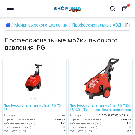
1
Мойки высокого давления
Профессиональные АВД
IPG
Профессиональные мойки высокого
давления IPG
Профессиональная мойка IPG TX
Профессиональная мойка IPG TSX
13
13/180 с Total stop, без аксессуаров
Артикул
----
Артикул
131803-575 TSX (VER.351)
Страна-производитель
Италия
Страна-производитель
Италия
Рабочее давление (бар)
190
Рабочее давление (бар)
180
Электропитание (В)
380
Электропитание (В)
380
Мощность (кВт)
5
Мощность (кВт)
5.5