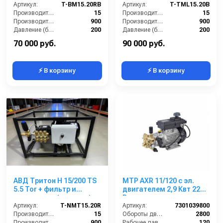
Артикул:
T-BM15.20RB
Артикул:
T-TML15.20B
Производительность (л/мин):
15
Производительность (л/мин):
15
Производительность (л/ч):
900
Производительность (л/ч):
900
Давление (бар):
200
Давление (бар):
200
Напряжение (В):
380
Мощность (кВт):
5.5
70 000 руб.
90 000 руб.
⚡ В корзину
⚡ В корзину
АВД Тритон H 15/200 TS
MTP AXR 11/120 с эл.
5.5 Tor + фильтр и
двигателем 2,9 Квт 220
переходник ( на раме)
В
Артикул:
T-NMT15.20R
Артикул:
7301039800
Производительность (л/мин):
15
Обороты двигателя (об/мин):
2800
Производительность (л/ч):
900
Рабочее давление (бар):
120