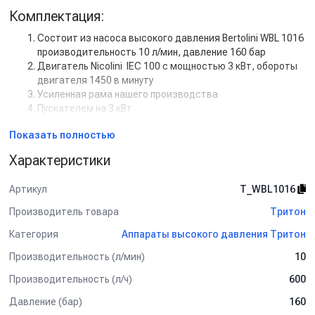
Комплектация:
Состоит из насоса высокого давления Bertolini WBL 1016
производительность 10 л/мин, давление 160 бар
Двигатель Nicolini IEC 100 с мощностью 3 кВт, обороты
двигателя 1450 в минуту
Усиленная рама нашего производства
Пускателем на 3 кВт
Регулятором высокого давления с системой Total Stop
Показать полностью
Шланг ВД гайка-гайка, 2SN-08, 450 бар, 15 м.
Пистолет (аналог R+M ST-2300), Вход М22х1.5, выход
Характеристики
1/4, с вращением, плавный пуск, керамика Копье L=70сm
(изогнутое), 1/4внеш, оцинк.сталь
Артикул
T_WBL1016
Форсунка 25035, 1/4внеш, нерж.сталь
Производитель товара
Дополнительная комплектация:
Тритон
Категория
Аппараты высокого давления Тритон
Манометр
Задержка выключения двигателя с таймером (от 5 сек
Производительность (л/мин)
10
до 50 сек)
Кнопкой на 12В для установки на стену.
Производительность (л/ч)
600
Рама настенная
Давление (бар)
160
Рама на колесах