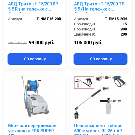
АВД Тритон H 15/200 BP
АВД Тритон Т 15/200 TS
5.5 R (на тележке с
5.5 (На тележке с
барабаном)
барабаном, фильр,
Артикул:
T-NMT15.20R
переходник)
Артикул:
T-BM15.20N
Производительность (л/мин):
15
Производительность (л/ч):
900
Давление (бар):
200
Мощность (кВт):
5.5
99 000 руб.
105 000 руб.
104 000 руб.
⚡ В корзину
⚡ В корзину
Моечная передвижная
Пенокомплект в сборе
установка FDR SUPER
600 мм изог, RL 26 + ARS