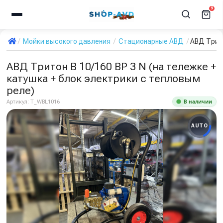
9
Мойки высокого давления
Стационарные АВД
АВД Трито
АВД Тритон В 10/160 ВР 3 N (на тележке +
катушка + блок электрики с тепловым
реле)
В наличии
Артикул:
T_WBL1016
AUTO