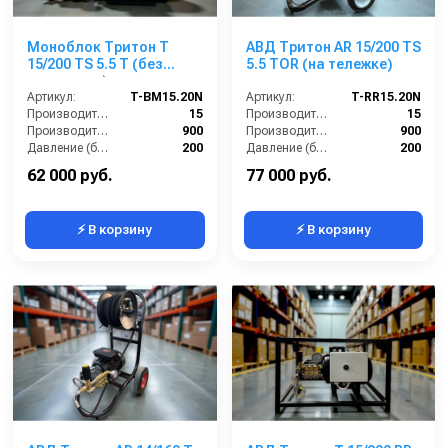
Моноблок Тритон T
АВД Тритон AR 15/200 TS
15/200 TS 5.5 T (без
5.5 TOR (на тележке)
электрики)
Артикул:
T-BM15.20N
Артикул:
T-RR15.20N
Производительность (л/мин):
15
Производительность (л/мин):
15
Производительность (л/ч):
900
Производительность (л/ч):
900
Давление (бар):
200
Давление (бар):
200
Напряжение (В):
380
Напряжение (В):
380
62 000 руб.
77 000 руб.
⚡ В корзину
⚡ В корзину