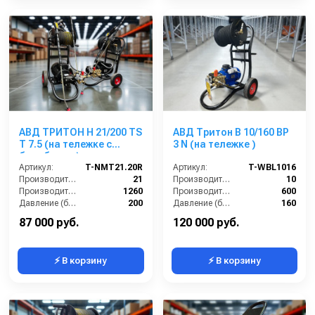
АВД ТРИТОН Н 21/200 TS
АВД Тритон В 10/160 ВР
Т 7.5 (на тележке с
3 N (на тележке )
барабаном)
Артикул:
T-NMT21.20R
Артикул:
T-WBL1016
Производительность (л/мин):
21
Производительность (л/мин):
10
Производительность (л/ч):
1260
Производительность (л/ч):
600
Давление (бар):
200
Давление (бар):
160
Напряжение (В):
380
Напряжение (В):
230
87 000 руб.
120 000 руб.
⚡ В корзину
⚡ В корзину