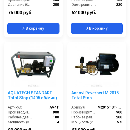
Давление (бар):
200
Электропитание (В):
220
Напряжение (В):
380
Мощность (кВт):
2.9
75 000 руб.
62 000 руб.
⚡ В корзину
⚡ В корзину
AQUATECH STANDART
Annovi Reverberi M 2015
Total Stop (1405 об/мин)
Total Stop
Артикул:
AV4T
Артикул:
M2015TST-AR
Производительность (л/ч):
900
Производительность (л/ч):
900
Рабочее давление (бар):
180
Рабочее давление (бар):
200
Мощность (кВт):
4
Мощность (кВт):
5.5
Электропитание (В):
380
Электропитание (В):
380