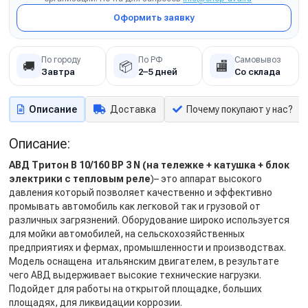
Оформить заявку
По городу
По РФ
Самовывоз
🚚
📦
🏬
Завтра
2–5 дней
Со склада
Описание
Доставка
Почему покупают у нас?
Описание:
АВД Тритон В 10/160 ВР 3 N (на тележке + катушка + блок
электрики с тепловым реле
)– это аппарат высокого
давления который позволяет качественно и эффективно
промывать автомобиль как легковой так и грузовой от
различных загрязнений. Оборудование широко используется
для мойки автомобилей, на сельскохозяйственных
предприятиях и фермах, промышленности и производствах.
Модель оснащена итальянским двигателем, в результате
чего АВД выдерживает высокие технические нагрузки.
Подойдет для работы на открытой площадке, больших
площадях, для ликвидации коррозии.