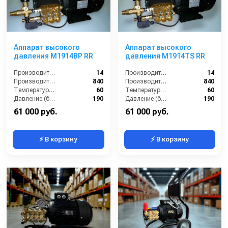
Аппарат высокого
Аппарат высокого
давления M1914BP RR
давления М1914TS RR
Производительность (л/мин):
14
Производительность (л/мин):
14
Производительность (л/ч):
840
Производительность (л/ч):
840
Температура (°C):
60
Температура (°C):
60
Давление (бар):
190
Давление (бар):
190
61 000 руб.
61 000 руб.
⚡ В корзину
⚡ В корзину