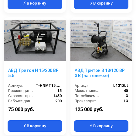
⚡ В корзину
⚡ В корзину
АВД Тритон H 15/200 BP
АВД Тритон B 13/120 BP
5.5
3 B (на тележке)
Артикул:
T-HNMT15.20R
Артикул:
b1312bt
Производительность (л/мин):
15
Макс. температура воды (°C):
40
Скорость вращения (об/мин):
1450
Потребляемая мощность (кВт):
3
Рабочее давление (бар):
200
Производительность (л/мин):
13
Мощность (кВт):
5.5
Рабочее давление (бар):
120
75 000 руб.
125 000 руб.
⚡ В корзину
⚡ В корзину