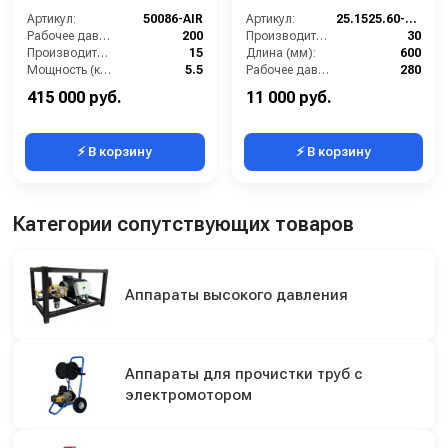
AIR с нанесением пены,
TPL РА; вход М22х1,5ш.
200 бар, 15 л/мин с
Артикул:
50086-AIR
Артикул:
25.1525.60-P26 -6-TPL
барабаном
Рабочее давление (бар):
200
Производительность (л/мин):
30
Производительность (л/мин):
15
Длина (мм):
600
Мощность (кВт):
5.5
Рабочее давление (бар):
280
Обороты двигателя (об/мин):
1450
Вход:
22х1,5 наружняя резьба
415 000 руб.
11 000 руб.
⚡ В корзину
⚡ В корзину
Категории сопутствующих товаров
Аппараты высокого давления
Аппараты для прочистки труб с
электромотором