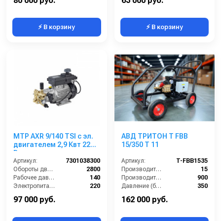
80 000 руб.
63 000 руб.
⚡ В корзину
⚡ В корзину
MTP AXR 9/140 TSI с эл.
АВД ТРИТОН T FBB
двигателем 2,9 Квт 220
15/350 T 11
В
Артикул:
7301038300
Артикул:
T-FBB1535
Обороты двигателя (об/мин):
2800
Производительность (л/мин):
15
Рабочее давление (бар):
140
Производительность (л/ч):
900
Электропитание (В):
220
Давление (бар):
350
Мощность (кВт):
2.9
Напряжение (В):
400
97 000 руб.
162 000 руб.