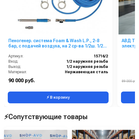
Пеногенер. система Foam & Wash L.Р., 2-8
АВД Три
бар, с подачей воздуха, на 2 ср-ва 1/2ш. 1/2
электр
ш.с аксесс.
Артикул:
15716/2
Вход:
1/2 наружняя резьба
Выход:
1/2 наружняя резьба
Материал:
Нержавеющая сталь
Производительность (л/мин):
4.2
90 000 руб.
89 000 руб.
В коробке:
1
⚡ В корзину
⚡Сопутствующие товары