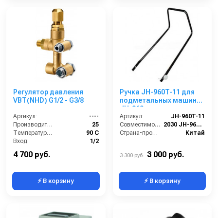
Регулятор давления
Ручка JH-960T-11 для
VBT(NHD) G1/2 - G3/8
подметальных машин
JH-960
Артикул:
----
Артикул:
JH-960T-11
Производительность (л/мин):
25
Совместимость:
2030 JH-960T, 2055 JH-960TF с системой фильтрации
Температура (°C):
90 С
Страна-производитель:
Китай
Вход:
1/2
Выход:
3/8
4 700 руб.
3 000 руб.
3 300 руб.
⚡ В корзину
⚡ В корзину