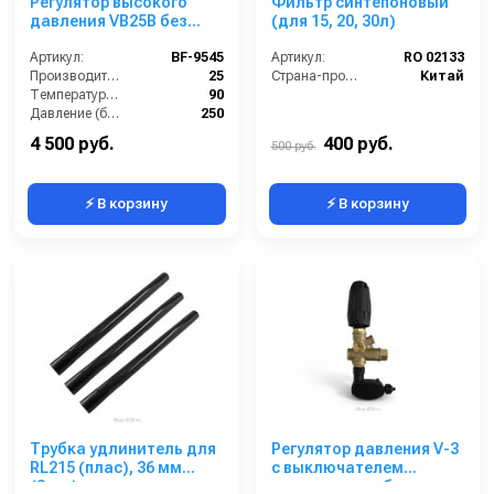
Регулятор высокого
Фильтр синтепоновый
давления VB25B без
(для 15, 20, 30л)
микровыключателя,
вход 1/2внут + елочка.
Артикул:
BF-9545
Артикул:
RO 02133
Выход 3/8внеш
Производительность (л/мин):
25
Страна-производитель:
Китай
Температура (°C):
90
Давление (бар):
250
Вход:
1/2внут
4 500 руб.
400 руб.
500 руб.
⚡ В корзину
⚡ В корзину
Трубка удлинитель для
Регулятор давления V-3
RL215 (плас), 36 мм
с выключателем
(3шт.)
давления и кабелем,