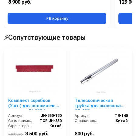
8 900 руб.
129 000
Страна-производитель:
Италия
Производ
⚡ В корзину
⚡Сопутствующие товары
Комплект скребков
Телескопическая
(2шт.) для поломоечной
трубка для пылесоса
машины JH-350 (нового
TB-110
образца)
Артикул:
JH-350-130
Артикул:
TB-140
Совместимость:
TOR JH-350
Страна-производитель:
Китай
Страна-производитель:
Китай
3 500 руб.
800 руб.
3 800 руб.