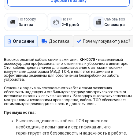
Оформить заявку
По городу
По РФ
Самовывоз
🚚
📦
🏬
Завтра
2–5 дней
Со склада
Описание
Доставка
Почему покупают у нас?
Высоковольтный кабель свечи зажигания
KH-0070
- незаменимый
аксессуар для профессионального клининга и уборочного инвентаря.
Этот кабель предназначен для использования с автоматическими
вакуумными дозаторами (АВД) TOR, и является надежным и
эффективным решением для обеспечения бесперебойной работы
устройства.
Основная задача высоковольтного кабеля свечи зажигания -
обеспечить надежную и стабильную передачу электрического тока от
источника питания к свече зажигания. Благодаря высококачественным
материалам и технологиям производства, кабель TOR обеспечивает
оптимальную производительность и долговечность.
Преимущества:
Высокая надежность: кабель TOR прошел все
необходимые испытания и сертификации, что
гарантирует его безопасность и надежность в работе.