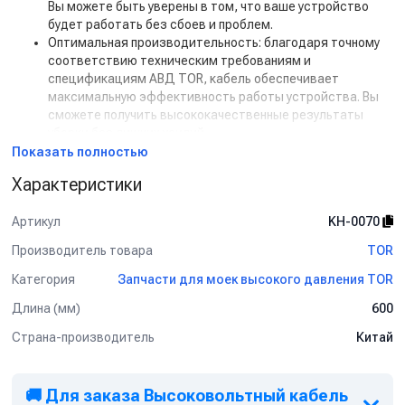
Вы можете быть уверены в том, что ваше устройство
будет работать без сбоев и проблем.
Оптимальная производительность: благодаря точному
соответствию техническим требованиям и
спецификациям АВД TOR, кабель обеспечивает
максимальную эффективность работы устройства. Вы
сможете получить высококачественные результаты
уборки без лишних усилий.
Долговечность: высоковольтный кабель свечи
Показать полностью
зажигания TOR изготовлен из прочных и износостойких
Характеристики
материалов, что обеспечивает его долгий срок службы.
Вы сможете использовать кабель в течение длительного
Артикул
KH-0070
времени без необходимости замены или ремонта.
Легкая установка: кабель TOR имеет удобные разъемы и
Производитель товара
TOR
соединения, что облегчает его установку и подключение
к АВД. Вы сможете быстро и без проблем подключить
Категория
Запчасти для моек высокого давления TOR
кабель и начать использовать устройство.
Длина (мм)
600
Универсальность: высоковольтный кабель свечи
зажигания TOR совместим с различными моделями АВД
Страна-производитель
Китай
TOR, что делает его универсальным и удобным в
использовании. Вы сможете использовать кабель с
разными устройствами и не беспокоиться о
🚚 Для заказа Высоковольтный кабель
совместимости.