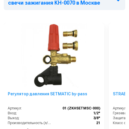
свечи зажигания KH-0070 в Москве
Характеристики:
Длина - 60 см.
Регулятор давления SETMATIC by-pass
STRABE 
Артикул:
01 (ZKHSETMSC-000)
Артикул:
Вход:
1/2"
Грязевая
Выход:
3/8"
Производительность (л/мин):
21
Класс об
Температурные условия (°C):
80
Мощность 