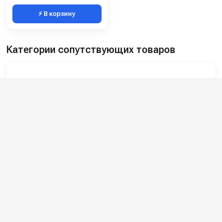
⚡ В корзину
Категории сопутствующих товаров
Запчасти для моек высокого давления
Ремкомплекты для моек высокого
давления
Электрика для автомоек
Регуляторы давления воды