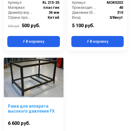
Артикул:
RL 215-25
310бар, 40 л/мин, вход
Артикул:
MOR0202
Материал:
пластик
3/8внут, выход 3/8внут
Производительность (л/мин):
40
Диаметр внутренний:
36 мм
Давление (бар):
310
Страна-производитель:
Китай
Вход:
3/8внут
Выход:
3/8внут
500 руб.
5 100 руб.
500 руб.
⚡ В корзину
⚡ В корзину
Рама для аппарата
высокого давления FX
6 600 руб.