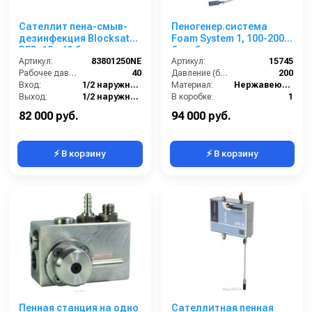
Сателлит пена-смыв-
Пеногенер.система
дезинфекция Blocksat
Foam System 1, 100-200
RFD, 15 - 40 бар, вход
бар, без подачи
1/2ш, выход 1/2 ш
Артикул:
83801250NE
воздуха, на 1 ср-во 3/8
Артикул:
15745
Рабочее давление (бар):
40
ш. 3/8ш.
Давление (бар):
200
Вход:
1/2 наружняя резьба
Материал:
Нержавеющая сталь
Выход:
1/2 наружняя резьба
В коробке:
1
Материал:
Нержавеющая сталь
Вес, кг:
4
82 000 руб.
94 000 руб.
⚡ В корзину
⚡ В корзину
Пенная станция на одно
Сателлитная пенная