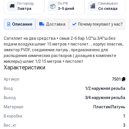
По городу
По РФ
Самовывоз
🚚
📦
🏬
Завтра
2–5 дней
Со склада
Описание
Доставка
Почему покупают у нас?
Сателлит на два средства + смыв 2-6 бар 1/2"ш.3/4"ш.без
подачи воздуха шланг 15 метров + пистолет.. , корпус пластик,
эжектор PVDF, соединение латунь , предназначено для
распыдения химических растворов ( дозация в комплекте
жиклеры) шланг 1/2 15 метров + пистолет
Характеристики
Артикул
7501
Вход
1/2 наружняя резьба
Выход
3/4 наружняя резьба
Материал
Пластик/Латунь
В коробке
1
Вес, кг
3