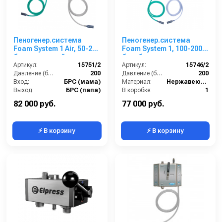
Пеногенер.система
Пеногенер.система
Foam System 1 Air, 50-200
Foam System 1, 100-200
бар, с подачей воздуха,
бар, без подачи
на 2 ср-ва БРС БРС
Артикул:
15751/2
воздуха, на 2 ср-ва БРС
Артикул:
15746/2
Давление (бар):
200
БРС
Давление (бар):
200
Вход:
БРС (мама)
Материал:
Нержавеющая сталь
Выход:
БРС (папа)
В коробке:
1
Материал:
Нержавеющая сталь
Вес, кг:
4
82 000 руб.
77 000 руб.
⚡ В корзину
⚡ В корзину