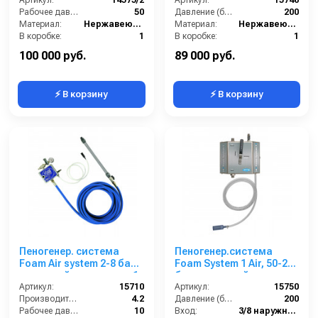
на 2 ср-ва 1/2ш. 1/2 ш.
Артикул:
14575/2
воздуха, на 1 ср-во БРС
Артикул:
15746
Рабочее давление (бар):
50
БРС
Давление (бар):
200
Материал:
Нержавеющая сталь
Материал:
Нержавеющая сталь
В коробке:
1
В коробке:
1
Вес, кг:
4
Вес, кг:
4
100 000 руб.
89 000 руб.
⚡ В корзину
⚡ В корзину
Пеногенер. система
Пеногенер.система
Foam Air system 2-8 бар,
Foam System 1 Air, 50-200
с подачей воздуха, на 1
бар, с подачей воздуха,
ср-во с аксесс.
Артикул:
15710
на 1 ср-во 3/8 ш. 3/8.ш.
Артикул:
15750
Производительность (л/мин):
4.2
Давление (бар):
200
Рабочее давление (бар):
10
Вход:
3/8 наружняя резьба