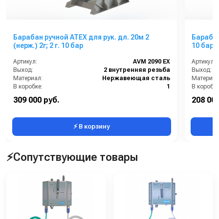
Барабан ручной ATEX для рук. дл. 20м 2
Барабан р
(нерж.) 2г; 2 г. 10 бар
10 бар
Артикул:
AVM 2090 EX
Артикул:
Выход:
2 внутренняя резьба
Выход:
Материал:
Нержавеющая сталь
Материал
В коробке:
1
В коробке
Вес, кг:
60
Вес, кг:
309 000 руб.
208 000
Габаритные размеры, мм:
1042x822x1238
Габаритн
⚡ В корзину
⚡Сопутствующие товары