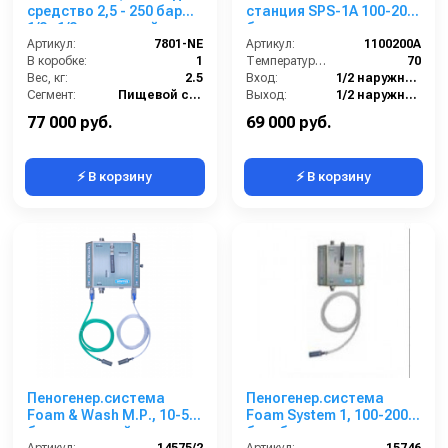
средство 2,5 - 250 бар
станция SPS-1A 100-200
1/2г.1/2г.с подачей
бар
воздуха
Артикул:
7801-NE
Артикул:
1100200A
В коробке:
1
Температура (°C):
70
Вес, кг:
2.5
Вход:
1/2 наружняя резьба
Сегмент:
Пищевой сегмент
Выход:
1/2 наружняя резьба
Вес, кг:
4
77 000 руб.
69 000 руб.
⚡ В корзину
⚡ В корзину
Пеногенер.система
Пеногенер.система
Foam & Wash М.Р., 10-50
Foam System 1, 100-200
бар, с подачей воздуха,
бар, без подачи