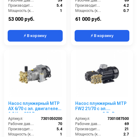
Рабочее давление (бар):
59
Рабочее давление (бар):
69
Производительность (л/мин):
5.4
Производительность (л/мин):
4.2
Мощность (кВт):
1
Мощность (кВт):
0.7
Обороты двигателя (об/мин):
1450
Обороты двигателя (об/мин):
1450
53 000 руб.
61 000 руб.
⚡ В корзину
⚡ В корзину
Насос плунжерный MTP
Насос плунжерный MTP
AX 6/70 с эл. двигателем
FW2 21/70 с эл.
1,0 Квт 220 В
двигателем 2,7 кВт
Артикул:
7301050200
220/380 В
Артикул:
7301087500
Рабочее давление (бар):
70
Рабочее давление (бар):
69
Производительность (л/мин):
5.4
Производительность (л/мин):
21
Мощность (кВт):
1
Мощность (кВт):
2.7