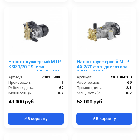
Насос плунжерный MTP
Насос плунжерный MTP
KSR 1/70 TSI с эл.
AX 2/70 с эл. двигателем
двигателем 0,7 кВт 220
0,7 Квт 380 В
В
Артикул:
7301050800
Артикул:
7301084300
Производительность (л/мин):
1
Рабочее давление (бар):
69
Рабочее давление (бар):
69
Производительность (л/мин):
2.1
Мощность (кВт):
0.7
Мощность (кВт):
0.7
Обороты двигателя (об/мин):
1450
Обороты двигателя (об/мин):
1450
49 000 руб.
53 000 руб.
⚡ В корзину
⚡ В корзину