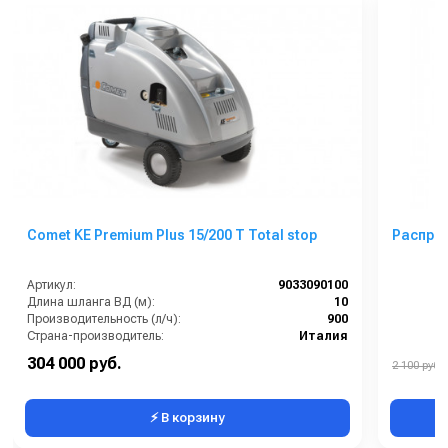
Comet KE Premium Plus 15/200 T Total stop
Распре
Артикул:
9033090100
Длина шланга ВД (м):
10
Производительность (л/ч):
900
Страна-производитель:
Италия
Рабочее давление (бар):
200
304 000 руб.
2 100 руб.
Мощность (кВт):
7
⚡ В корзину