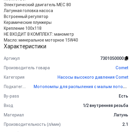
Электрический двигатель MEC 80
Латунная головка насоса
Встроенный регулятор
Керамические плунжеры
Крепление 100х118
НЕ ВХОДИТ В КОМПЛЕКТ: манометр
Масло: минеральное моторное 15W40
Характеристики
For Misting
Артикул
7301050000
Производитель товара
Comet
Категория
Насосы высокого давления Comet
Подкатегория
Мотопомпы для распыления с малым потоком Comet
By-pass
Есть
Вход
1/2 внутренняя резьба
Материал
Латунь
Производительность (л/мин)
2.1