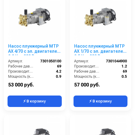
Насос плунжерный MTP
Насос плунжерный MTP
AX 4/70 с эл. двигателем
AX 1/70 с эл. двигателем
0,9 Квт 220 В
0,5 Квт 220 В
Артикул:
7301050100
Артикул:
7301044900
Рабочее давление (бар):
69
Производительность (л/мин):
1.2
Производительность (л/мин):
4.2
Рабочее давление (бар):
69
Мощность (кВт):
0.9
Мощность (кВт):
0.5
Обороты двигателя (об/мин):
1450
Обороты двигателя (об/мин):
1450
53 000 руб.
57 000 руб.
⚡ В корзину
⚡ В корзину