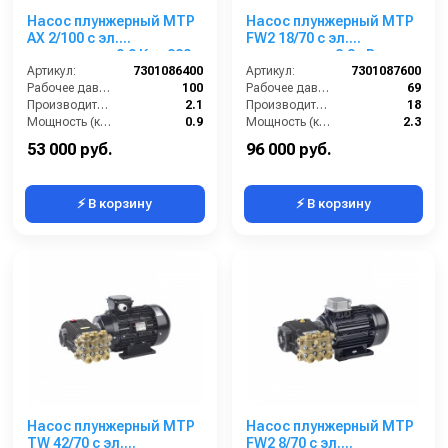
Насос плунжерный MTP
Насос плунжерный MTP
AX 2/100 с эл.
FW2 18/70 с эл.
двигателем 0,9 Квт 220
двигателем 2,3 кВт
В
Артикул:
7301086400
220/380 В
Артикул:
7301087600
Рабочее давление (бар):
100
Рабочее давление (бар):
69
Производительность (л/мин):
2.1
Производительность (л/мин):
18
Мощность (кВт):
0.9
Мощность (кВт):
2.3
Обороты двигателя (об/мин):
1450
Обороты двигателя (об/мин):
1450
53 000 руб.
96 000 руб.
⚡ В корзину
⚡ В корзину
Насос плунжерный MTP
Насос плунжерный MTP
TW 42/70 с эл.
FW2 8/70 с эл.