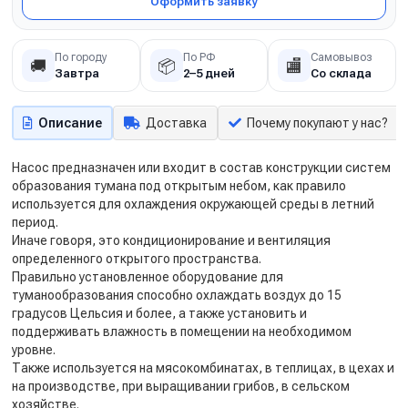
Оформить заявку
По городу
По РФ
Самовывоз
🚚
📦
🏬
Завтра
2–5 дней
Со склада
Описание
Доставка
Почему покупают у нас?
Насос предназначен или входит в состав конструкции систем
образования тумана под открытым небом, как правило
используется для охлаждения окружающей среды в летний
период.
Иначе говоря, это кондиционирование и вентиляция
определенного открытого пространства.
Правильно установленное оборудование для
туманообразования способно охлаждать воздух до 15
градусов Цельсия и более, а также установить и
поддерживать влажность в помещении на необходимом
уровне.
Также используется на мясокомбинатах, в теплицах, в цехах и
на производстве, при выращивании грибов, в сельском
хозяйстве.