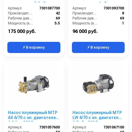
двигателем 5,5 кВт
двигателем 1 кВт
220/380 В
Артикул:
7301087700
220/380 В
Артикул:
7301093700
Производительность (л/мин):
42
Производительность (л/мин):
8
Рабочее давление (бар):
69
Рабочее давление (бар):
69
Мощность (кВт):
5.5
Мощность (кВт):
1
Обороты двигателя (об/мин):
1450
Обороты двигателя (об/мин):
1450
175 000 руб.
96 000 руб.
⚡ В корзину
⚡ В корзину
Насос плунжерный MTP
Насос плунжерный MTP
AX 6/70 с эл. двигателем
LW 4/70 с эл. двигателем
1,0 Квт 380 В
0,7 кВт 380 В
Артикул:
7301057600
Артикул:
7301067100