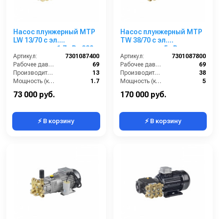
Насос плунжерный MTP
Насос плунжерный MTP
LW 13/70 с эл.
TW 38/70 с эл.
двигателем 1,7 кВт 220
двигателем 5 кВт
В
Артикул:
7301087400
220/380 В
Артикул:
7301087800
Рабочее давление (бар):
69
Рабочее давление (бар):
69
Производительность (л/мин):
13
Производительность (л/мин):
38
Мощность (кВт):
1.7
Мощность (кВт):
5
Обороты двигателя (об/мин):
1450
Обороты двигателя (об/мин):
1450
73 000 руб.
170 000 руб.
⚡ В корзину
⚡ В корзину