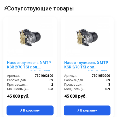
⚡Сопутствующие товары
Насос плунжерный MTP
Насос плунжерный MTP
KSR 2/70 TSI с эл.
KSR 3/70 TSI с эл.
двигателем 0,8 кВт 220
двигателем 0,9 кВт 220
В
Артикул:
7301062100
В
Артикул:
7301050900
Рабочее давление (бар):
69
Рабочее давление (бар):
69
Производительность (л/мин):
2
Производительность (л/мин):
3
Мощность (кВт):
0.8
Мощность (кВт):
0.9
Обороты двигателя (об/мин):
1450
Обороты двигателя (об/мин):
1450
45 000 руб.
45 000 руб.
⚡ В корзину
⚡ В корзину