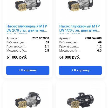
Насос плунжерный MTP
Насос плунжерный MTP
LW 2/70 с эл. двигателем
LW 1/70 с эл. двигателем
0,5 кВт 380 В
0,3 кВт 380 В
Артикул:
7301067000
Артикул:
7301064200
Рабочее давление (бар):
69
Рабочее давление (бар):
69
Производительность (л/мин):
2.1
Производительность (л/мин):
1.2
Мощность (кВт):
0.5
Мощность (кВт):
0.3
Обороты двигателя (об/мин):
1450
Обороты двигателя (об/мин):
1450
61 000 руб.
61 000 руб.
⚡ В корзину
⚡ В корзину