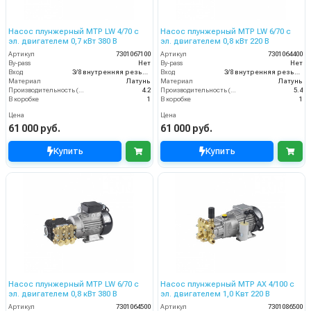
Насос плунжерный MTP LW 4/70 с
Насос плунжерный MTP LW 6/70 с
эл. двигателем 0,7 кВт 380 В
эл. двигателем 0,8 кВт 220 В
Артикул
7301067100
Артикул
7301064400
By-pass
Нет
By-pass
Нет
Вход
3/8 внутренняя резьба
Вход
3/8 внутренняя резьба
Материал
Латунь
Материал
Латунь
Производительность (л/мин)
4.2
Производительность (л/мин)
5.4
В коробке
1
В коробке
1
Цена
Цена
61 000 руб.
61 000 руб.
Купить
Купить
Насос плунжерный MTP LW 6/70 с
Насос плунжерный MTP AX 4/100 с
эл. двигателем 0,8 кВт 380 В
эл. двигателем 1,0 Квт 220 В
Артикул
7301064500
Артикул
7301086500