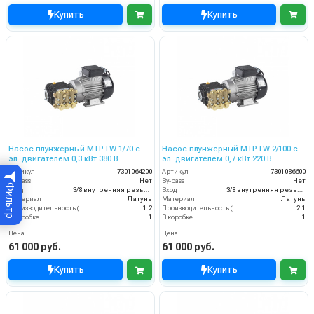
Купить
Купить
Насос плунжерный MTP LW 1/70 с
Насос плунжерный MTP LW 2/100 с
эл. двигателем 0,3 кВт 380 В
эл. двигателем 0,7 кВт 220 В
Артикул
7301064200
Артикул
7301086600
By-pass
Нет
By-pass
Нет
Фильтр
Вход
3/8 внутренняя резьба
Вход
3/8 внутренняя резьба
Материал
Латунь
Материал
Латунь
Производительность (л/мин)
1.2
Производительность (л/мин)
2.1
В коробке
1
В коробке
1
Цена
Цена
61 000 руб.
61 000 руб.
Купить
Купить