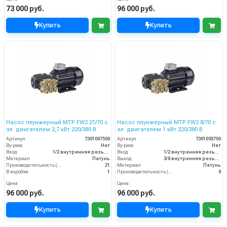
73 000 руб.
96 000 руб.
Купить
Купить
Насос плунжерный MTP FW2 21/70 с
Насос плунжерный MTP FW2 8/70 с
эл. двигателем 2,7 кВт 220/380 В
эл. двигателем 1 кВт 220/380 В
Артикул
7301087500
Артикул
7301093700
By-pass
Нет
By-pass
Нет
Вход
1/2 внутренняя резьба
Вход
1/2 внутренняя резьба
Материал
Латунь
Выход
3/8 внутренняя резьба
Производительность (л/мин)
21
Материал
Латунь
В коробке
1
Производительность (л/мин)
8
Цена
Цена
96 000 руб.
96 000 руб.
Купить
Купить