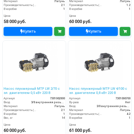
Материал
Латунь
Материал
Латунь
Производительность (л/мин)
2.1
Производительность (л/мин)
1.2
В коробке
1
В коробке
1
Цена
Цена
58 000 руб.
60 000 руб.
Купить
Купить
Насос плунжерный MTP LW 2/70 с
Насос плунжерный MTP LW 4/100 с
эл. двигателем 0,5 кВт 220 В
эл. двигателем 0,8 кВт 220 В
Артикул
7301062800
Артикул
7301086700
Вход
3/8 внутренняя резьба
By-pass
Нет
Материал
Латунь
Вход
3/8 внутренняя резьба
Производительность (л/мин)
2.1
Материал
Латунь
В коробке
1
Производительность (л/мин)
4.2
Вес, кг
16
В коробке
1
Цена
Цена
60 000 руб.
61 000 руб.