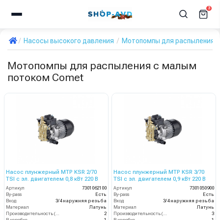
3
Насосы высокого давления
Мотопомпы для распыления 
Мотопомпы для распыления с малым
потоком Comet
Насос плунжерный MTP KSR 2/70
Насос плунжерный MTP KSR 3/70
TSI с эл. двигателем 0,8 кВт 220 В
TSI с эл. двигателем 0,9 кВт 220 В
Артикул
7301062100
Артикул
7301050900
By-pass
Есть
By-pass
Есть
Вход
3/4 наружняя резьба
Вход
3/4 наружняя резьба
Материал
Латунь
Материал
Латунь
Производительность (л/мин)
2
Производительность (л/мин)
3