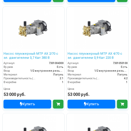
Насос плунжерный MTP AX 2/70 с
Насос плунжерный MTP AX 4/70 с
эл. двигателем 0,7 Квт 380 В
эл. двигателем 0,9 Квт 220 В
Артикул
7301084300
Артикул
7301050100
By-pass
Есть
By-pass
Есть
Вход
1/2 внутренняя резьба
Вход
1/2 внутренняя резьба
Материал
Латунь
Материал
Латунь
Производительность (л/мин)
2.1
Производительность (л/мин)
4.2
В коробке
1
В коробке
1
Цена
Цена
53 000 руб.
53 000 руб.
Купить
Купить