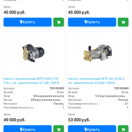
В коробке
1
В коробке
1
Цена
Цена
45 000 руб.
45 000 руб.
Купить
Купить
Насос плунжерный MTP KSR 1/70
Насос плунжерный MTP AX 2/100 с
TSI с эл. двигателем 0,7 кВт 220 В
эл. двигателем 0,9 Квт 220 В
Артикул
7301050800
Артикул
7301086400
By-pass
Есть
By-pass
Есть
Вход
3/4 наружняя резьба
Вход
1/2 внутренняя резьба
Выход
3/8 внутренняя резьба
Материал
Латунь
Материал
Латунь
Производительность (л/мин)
2.1
Производительность (л/мин)
1
В коробке
1
Цена
Цена
49 000 руб.
53 000 руб.
Купить
Купить