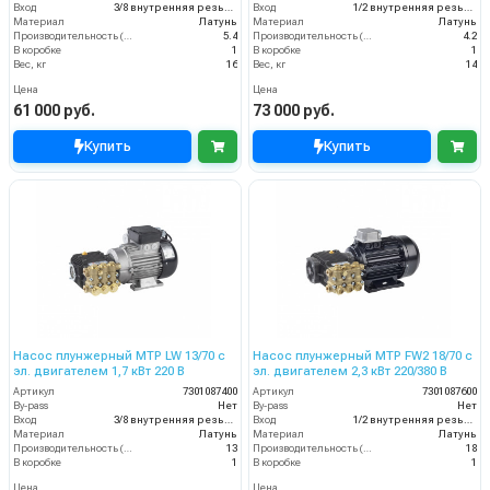
Вход
3/8 внутренняя резьба
Вход
1/2 внутренняя резьба
Материал
Латунь
Материал
Латунь
Производительность (л/мин)
5.4
Производительность (л/мин)
4.2
В коробке
1
В коробке
1
Вес, кг
16
Вес, кг
14
Цена
Цена
61 000 руб.
73 000 руб.
Купить
Купить
Насос плунжерный MTP LW 13/70 с
Насос плунжерный MTP FW2 18/70 с
эл. двигателем 1,7 кВт 220 В
эл. двигателем 2,3 кВт 220/380 В
Артикул
7301087400
Артикул
7301087600
By-pass
Нет
By-pass
Нет
Вход
3/8 внутренняя резьба
Вход
1/2 внутренняя резьба
Материал
Латунь
Материал
Латунь
Производительность (л/мин)
13
Производительность (л/мин)
18
В коробке
1
В коробке
1
Цена
Цена