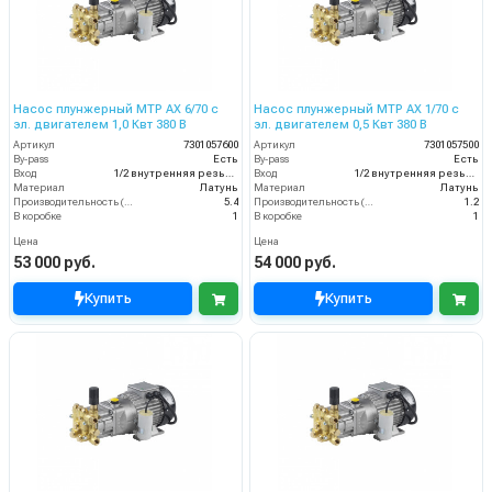
Насос плунжерный MTP AX 6/70 с
Насос плунжерный MTP AX 1/70 с
эл. двигателем 1,0 Квт 380 В
эл. двигателем 0,5 Квт 380 В
Артикул
7301057600
Артикул
7301057500
By-pass
Есть
By-pass
Есть
Вход
1/2 внутренняя резьба
Вход
1/2 внутренняя резьба
Материал
Латунь
Материал
Латунь
Производительность (л/мин)
5.4
Производительность (л/мин)
1.2
В коробке
1
В коробке
1
Цена
Цена
53 000 руб.
54 000 руб.
Купить
Купить