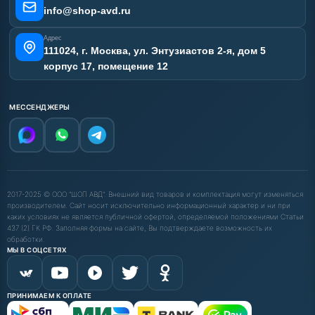
Карта сайта
info@shop-avd.ru
Адрес
111024, г. Москва, ул. Энтузиастов 2-я, дом 5
корпус 17, помещение 12
МЕССЕНДЖЕРЫ
2017-2025 © ООО "ШОП АВД". Внешний вид товаров и комплектация могут изменяться
производителем. Сайт носит исключительно информационный характер и ни при
каких условиях не является публичной офертой, определяемой положениями Статьи
437 (2) ГК РФ. Заполняя формы на сайте, Вы подтверждаете возможность их
обработки.
МЫ В СОЦСЕТЯХ
ПРИНИМАЕМ К ОПЛАТЕ