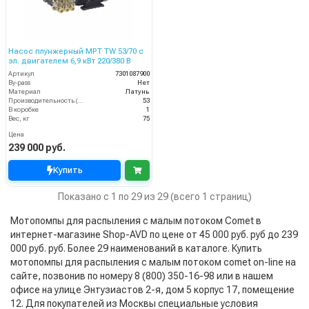
Насос плунжерный MPT TW 53/70 с
эл. двигателем 6,9 кВт 220/380 В
Артикул
7301087900
By-pass
Нет
Материал
Латунь
Производительность (л/мин)
53
В коробке
1
Вес, кг
75
Цена
239 000 руб.
Купить
Показано с 1 по 29 из 29 (всего 1 страниц)
Мотопомпы для распыления с малым потоком Comet в
интернет-магазине Shop-AVD по цене от 45 000 руб. руб до 239
000 руб. руб. Более 29 наименований в каталоге. Купить
мотопомпы для распыления с малым потоком comet on-line на
сайте, позвонив по номеру 8 (800) 350-16-98 или в нашем
офисе на улице Энтузиастов 2-я, дом 5 корпус 17, помещение
12. Для покупателей из Москвы специальные условия