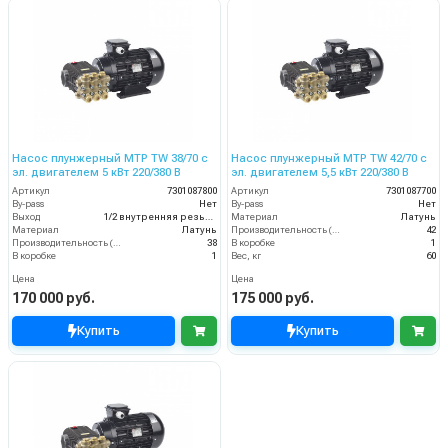
Насос плунжерный MTP TW 38/70 с
Насос плунжерный MTP TW 42/70 с
эл. двигателем 5 кВт 220/380 В
эл. двигателем 5,5 кВт 220/380 В
Артикул
7301087800
Артикул
7301087700
By-pass
Нет
By-pass
Нет
Выход
1/2 внутренняя резьба
Материал
Латунь
Материал
Латунь
Производительность (л/мин)
42
Производительность (л/мин)
38
В коробке
1
В коробке
1
Вес, кг
60
Цена
Цена
170 000 руб.
175 000 руб.
Купить
Купить