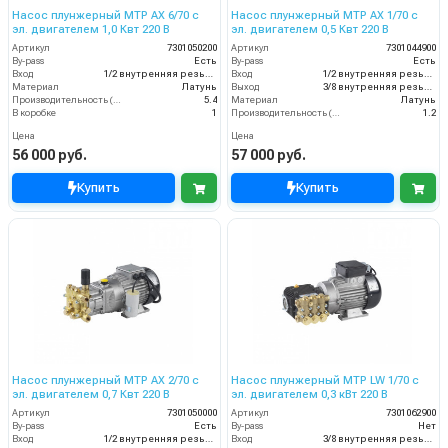
Насос плунжерный MTP AX 6/70 с
Насос плунжерный MTP AX 1/70 с
эл. двигателем 1,0 Квт 220 В
эл. двигателем 0,5 Квт 220 В
Артикул
7301050200
Артикул
7301044900
By-pass
Есть
By-pass
Есть
Вход
1/2 внутренняя резьба
Вход
1/2 внутренняя резьба
Материал
Латунь
Выход
3/8 внутренняя резьба
Производительность (л/мин)
5.4
Материал
Латунь
В коробке
1
Производительность (л/мин)
1.2
Цена
Цена
56 000 руб.
57 000 руб.
Купить
Купить
Насос плунжерный MTP AX 2/70 с
Насос плунжерный MTP LW 1/70 с
эл. двигателем 0,7 Квт 220 В
эл. двигателем 0,3 кВт 220 В
Артикул
7301050000
Артикул
7301062900
By-pass
Есть
By-pass
Нет
Вход
1/2 внутренняя резьба
Вход
3/8 внутренняя резьба