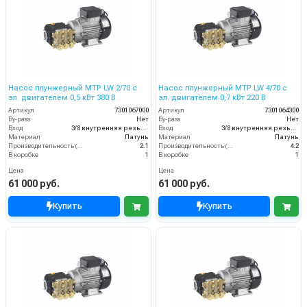
Насос плунжерный MTP LW 2/70 с
Насос плунжерный MTP LW 4/70 с
эл. двигателем 0,5 кВт 380 В
эл. двигателем 0,7 кВт 220 В
Артикул
7301067000
Артикул
7301064300
By-pass
Нет
By-pass
Нет
Вход
3/8 внутренняя резьба
Вход
3/8 внутренняя резьба
Материал
Латунь
Материал
Латунь
Производительность (л/мин)
2.1
Производительность (л/мин)
4.2
В коробке
1
В коробке
1
Цена
Цена
61 000 руб.
61 000 руб.
Купить
Купить