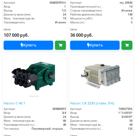
Артикул
06403597GU
Артикул
my.20842
Вход
1
Производительность (л/мин)
10
Выход
1/2
Страна-производитель
Италия
Диаметр вала (мм)
24
Рабочее давление (бар)
160
Макс. температура воды (°C)
74
Мощность (кВт)
3
Производитель
Италия
Масса (кг)
6
Цена
Цена
107 000 руб.
36 000 руб.
Купить
Купить
Насос C 40.1
Насос CA 2233 (сталь 316)
Артикул
389906973
Артикул
73852797A
Вход
3/4
Вход
1”1/4 BSP
Диаметр вала (мм)
24
Выход
3/4 BSP
Макс. температура воды (°C)
60
Диаметр вала (мм)
30
Производительность (л/мин)
40
Макс. температура воды (°C)
60
Тип насоса
Плунжерный, поршневой
Производительность (л/мин)
126
Цена
Цена