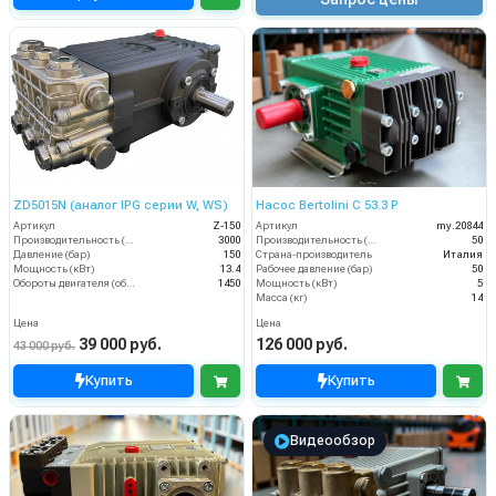
ZD5015N (аналог IPG серии W, WS)
Насос Bertolini C 53.3 P
Артикул
Z-150
Артикул
my.20844
Производительность (л/ч)
3000
Производительность (л/мин)
50
Давление (бар)
150
Страна-производитель
Италия
Мощность (кВт)
13.4
Рабочее давление (бар)
50
Обороты двигателя (об/мин)
1450
Мощность (кВт)
5
Масса (кг)
14
Цена
Цена
39 000 руб.
126 000 руб.
43 000 руб.
Купить
Купить
Видеообзор