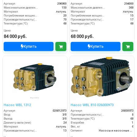
Артикул
296900
Артикул
294000
Максимальное давление (бар)
150
Максимальное давление (бар)
360
Материал
латунь
Материал
латунь
Потребляемая мощность (кВт)
20
Потребляемая мощность (кВт)
15
Производительность (л/мин)
70
Производительность (л/мин)
17
Температура (°C)
60
Температура (°C)
60
Цена
Цена
84 000 руб.
68 000 руб.
Купить
Купить
Насос WBL 1312
Насос WBL 810 026000973
Артикул
026012973
Артикул
26000973
Вход
3/8
Производительность (л/мин)
8
Выход
3/8
Температура (°C)
60
Диаметр вала (мм)
24
В коробке
1
Материал
латунь
Вес, кг
6
Производительность (л/мин)
13
Сегмент
Насосы и насосные станции