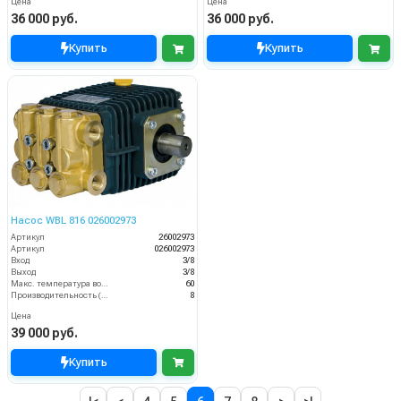
Цена
Цена
36 000 руб.
36 000 руб.
Купить
Купить
Насос WBL 816 026002973
Артикул
26002973
Артикул
026002973
Вход
3/8
Выход
3/8
Макс. температура воды (°C)
60
Производительность (л/мин)
8
Цена
39 000 руб.
Купить