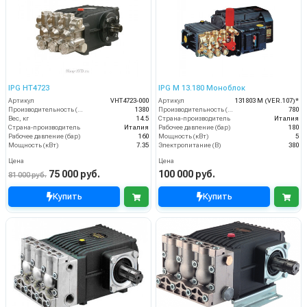
IPG HT4723
IPG M 13.180 Моноблок
Артикул
VHT4723-000
Артикул
131803 М (VER.107)*
Производительность (л/ч)
1380
Производительность (л/ч)
780
Вес, кг
14.5
Страна-производитель
Италия
Страна-производитель
Италия
Рабочее давление (бар)
180
Рабочее давление (бар)
160
Мощность (кВт)
5
Мощность (кВт)
7.35
Электропитание (В)
380
Цена
Цена
75 000 руб.
100 000 руб.
81 000 руб.
Купить
Купить