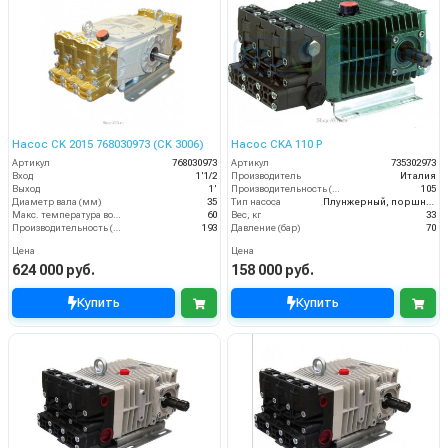
Насос CK 2015 768030973 (CK 3006)
Насос CKA 110 P
Артикул
768030973
Артикул
735302973
Вход
1'1/2
Производитель
Италия
Выход
1'
Производительность (л/мин)
105
Диаметр вала (мм)
35
Тип насоса
Плунжерный, поршневой
Макс. температура воды (°C)
60
Вес, кг
33
Производительность (л/мин)
193
Давление (бар)
70
Цена
Цена
624 000 руб.
158 000 руб.
Купить
Купить