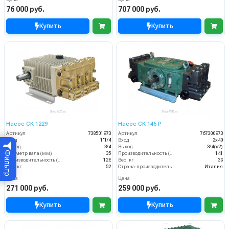
76 000 руб.
707 000 руб.
Купить
Купить
Насос CK 1229
Насос CK 146 Р
Артикул
738501973
Артикул
767300973
Вход
1'1/4
Вход
2x40
Выход
3/4
Выход
3/4(х2)
Фильтр
Диаметр вала (мм)
35
Производительность (л/мин)
141
Производительность (л/мин)
126
Вес, кг
39
Вес, кг
52
Страна-производитель
Италия
Цена
Цена
271 000 руб.
259 000 руб.
Купить
Купить