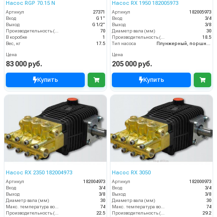
Насос RGP 70.15 N
Насос RX 1950 182005973
Артикул
27371
Артикул
182005973
Вход
G 1"
Вход
3/4
Выход
G 1/2"
Выход
3/8
Производительность (л/мин)
70
Диаметр вала (мм)
30
В коробке
1
Производительность (л/мин)
18.5
Вес, кг
17.5
Тип насоса
Плунжерный, поршневой
Цена
Цена
83 000 руб.
205 000 руб.
Купить
Купить
Насос RX 2350 182004973
Насос RX 3050
Артикул
182004973
Артикул
182000973
Вход
3/4
Вход
3/4
Выход
3/8
Выход
3/8
Диаметр вала (мм)
30
Диаметр вала (мм)
30
Макс. температура воды (°C)
74
Макс. температура воды (°C)
74
Производительность (л/мин)
22.5
Производительность (л/мин)
29.2