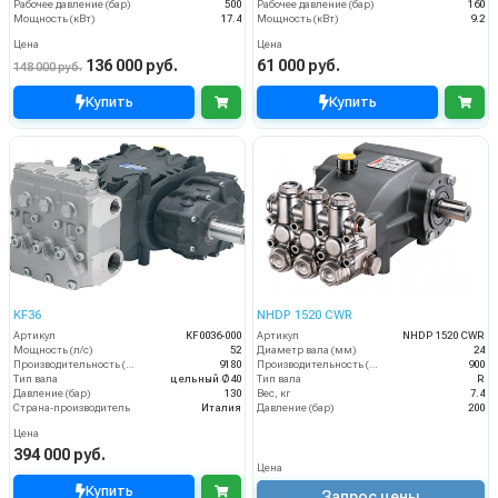
Рабочее давление (бар)
500
Рабочее давление (бар)
160
Мощность (кВт)
17.4
Мощность (кВт)
9.2
Цена
Цена
136 000 руб.
61 000 руб.
148 000 руб.
Купить
Купить
KF36
NHDP 1520 CWR
Артикул
KF0036-000
Артикул
NHDP 1520 CWR
Мощность (л/с)
52
Диаметр вала (мм)
24
Производительность (л/ч)
9180
Производительность (л/ч)
900
Тип вала
цельный Ø40
Тип вала
R
Давление (бар)
130
Вес, кг
7.4
Страна-производитель
Италия
Давление (бар)
200
Цена
394 000 руб.
Цена
Купить
Запрос цены