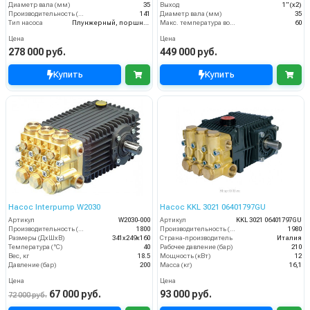
Диаметр вала (мм)
35
Выход
1"(х2)
Производительность (л/мин)
141
Диаметр вала (мм)
35
Тип насоса
Плунжерный, поршневой
Макс. температура воды (°C)
60
Цена
Цена
278 000 руб.
449 000 руб.
Купить
Купить
Насос Interpump W2030
Насос KKL 3021 06401797GU
Артикул
W2030-000
Артикул
KKL 3021 06401797GU
Производительность (л/ч)
1800
Производительность (л/ч)
1980
Размеры (ДхШхВ)
341x249x160
Страна-производитель
Италия
Температура (°C)
40
Рабочее давление (бар)
210
Вес, кг
18.5
Мощность (кВт)
12
Давление (бар)
200
Масса (кг)
16,1
Цена
Цена
67 000 руб.
93 000 руб.
72 000 руб.