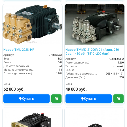
Насос TML 2028-НР
Насос TMMD 21200R 21 л/мин, 250
бар, 1450 об, (85°C-200 бар)
Артикул
071054973
Вход
1/2
Артикул
P3.021.001-2
Выход
3/8
Поток воды (л/час)
1260
Диаметр вала (мм)
24
Тип вала
правый
Макс. температура воды (°C)
74
Вес, кг
10.4
Производительность (л/мин)
19.8
Габаритные размеры, мм
262 × 184 × 171
Давление (бар)
200
Цена
Цена
62 000 руб.
49 000 руб.
Купить
Купить