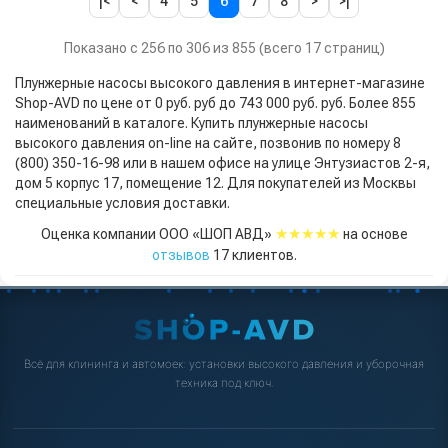
|<
<
4
5
6
7
8
>
>|
Показано с 256 по 306 из 855 (всего 17 страниц)
Плунжерные насосы высокого давления в интернет-магазине
Shop-AVD по цене от 0 руб. руб до 743 000 руб. руб. Более 855
наименований в каталоге. Купить плунжерные насосы
высокого давления on-line на сайте, позвонив по номеру 8
(800) 350-16-98 или в нашем офисе на улице Энтузиастов 2-я,
дом 5 корпус 17, помещение 12. Для покупателей из Москвы
специальные условия доставки.
★★★★★
Оценка компании ООО «ШОП АВД»
на основе
отзывов
17
клиентов.
Всё для клининга и автомоек: установки высокого давления и уборочная
техника под ключ.