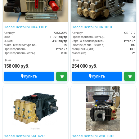
Насос Bertolini CKA 110 P
Насос Bertolini CR 1010
Артикул
735302973
Артикул
CR 1010
Вход
1 1/2" внутр
Производительность (л/мин)
96
Выход
3/4" внутр
Страна-производитель
Италия
Макс. температура воды (°C)
60
Рабочее давление (бар)
100
Производитель
Италия
Мощность (кВт)
18.9
Производительность (л/ч)
6300
Масса (кг)
25
Цена
Цена
158 000 руб.
254 000 руб.
Купить
Купить
Насос Bertolini KKL 4216
Насос Bertolini WBL 1016