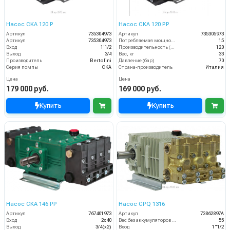
Насос CKA 120 Р
Насос CKA 120 РP
Артикул
735304973
Артикул
735305973
Артикул
735304973
Потребляемая мощность (кВт)
15
Вход
1'1/2
Производительность (л/мин)
120
Выход
3/4
Вес, кг
33
Производитель
Bertolini
Давление (бар)
70
Серия помпы
CKA
Страна-производитель
Италия
Цена
Цена
179 000 руб.
169 000 руб.
Купить
Купить
Насос CKA 146 РP
Насос CPQ 1316
Артикул
767401973
Артикул
73862897A
Вход
2x40
Вес без аккумуляторов (кг)
55
Выход
3/4(х2)
Вход
1"1/2