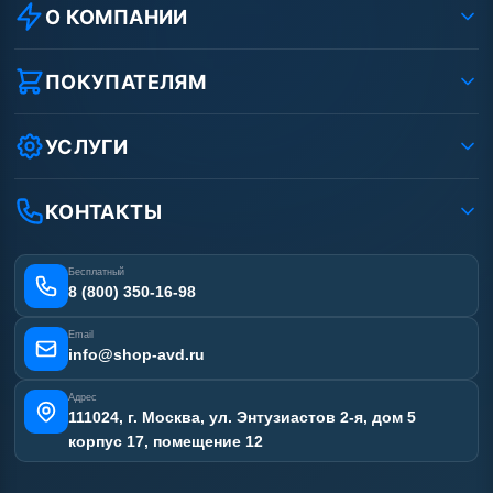
О КОМПАНИИ
О компании
Реквизиты ООО «Шоп АВД»
ПОКУПАТЕЛЯМ
Защита данных клиента
Как заказать?
Условия соглашения
Оплата
УСЛУГИ
Вакансии
Доставка
Услуги
Рассрочка
Гарантия
Аренда АВД
КОНТАКТЫ
Статьи
Лизинг
Ремонт АВД
Получить скидку
Сертификаты
Бесплатный
Наши работы
8 (800) 350-16-98
Отзывы наших клиентов
Email
Карта сайта
info@shop-avd.ru
Адрес
111024, г. Москва, ул. Энтузиастов 2-я, дом 5
корпус 17, помещение 12