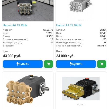
Насос RG 15.28HN
Насос RG 21.28H N
Артикул
my.20470
Артикул
28284
Вход
1/2” F
Вход
G 1/2'
Выход
3/8” F
Выход
G 3/8'
Производительность (л/мин)
15
Максимальное давление (бар)
280
Температура (°C)
60
Производительность (л/мин)
21
В коробке
1
Страна-производитель
Италия
Цена
Цена
43 000 руб.
34 000 руб.
Купить
Купить