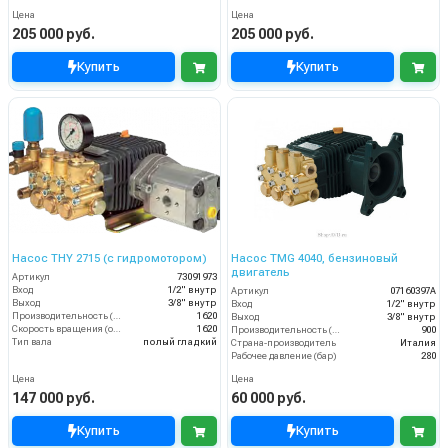
Цена
Цена
205 000 руб.
205 000 руб.
Купить
Купить
Насос THY 2715 (с гидромотором)
Насос TMG 4040, бензиновый
двигатель
Артикул
73091973
Вход
1/2" внутр
Артикул
07160397A
Выход
3/8" внутр
Вход
1/2" внутр
Производительность (л/ч)
1620
Выход
3/8" внутр
Скорость вращения (об/мин)
1620
Производительность (л/ч)
900
Тип вала
полый гладкий
Страна-производитель
Италия
Рабочее давление (бар)
280
Цена
Цена
147 000 руб.
60 000 руб.
Купить
Купить