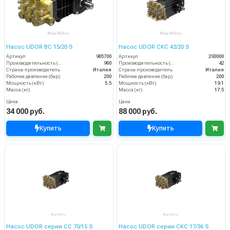
Насос UDOR BC 15/20 S
Насос UDOR CKC 42/20 S
Артикул
905700
Артикул
293000
Производительность (л/ч)
900
Производительность (л/мин)
42
Страна-производитель
Италия
Страна-производитель
Италия
Рабочее давление (бар)
200
Рабочее давление (бар)
200
Мощность (кВт)
5.5
Мощность (кВт)
19.1
Масса (кг)
Масса (кг)
17.5
Цена
Цена
34 000 руб.
88 000 руб.
Купить
Купить
Насос UDOR серии CC 70/15 S
Насос UDOR серии CKC 17/36 S