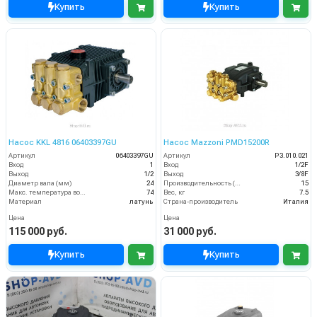
Купить
Купить
Насос KKL 4816 06403397GU
Насос Mazzoni PMD15200R
Артикул
06403397GU
Артикул
P3.010.021
Вход
1
Вход
1/2F
Выход
1/2
Выход
3/8F
Диаметр вала (мм)
24
Производительность (л/мин)
15
Макс. температура воды (°C)
74
Вес, кг
7.5
Материал
латунь
Страна-производитель
Италия
Цена
Цена
115 000 руб.
31 000 руб.
Купить
Купить