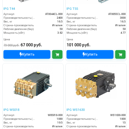
IPG T44
IPG T55
Артикул
AT0044CL-000
Артикул
AT0055CL-000
Производительность (л/ч)
2400
Производительность (л/ч)
3000
Вес, кг
16.5
Вес, кг
16.5
Страна-производитель
Италия
Страна-производитель
Италия
Рабочее давление (бар)
50
Рабочее давление (бар)
50
Мощность (кВт)
3.82
Мощность (кВт)
4.77
Цена
Цена
67 000 руб.
101 000 руб.
73 000 руб.
Купить
Купить
IPG W5018
IPG WS1630
Артикул
W05018-000
Артикул
WS1630-000
Производительность (л/ч)
1080
Производительность (л/ч)
1800
Вес, кг
19.5
Вес, кг
15
Страна-производитель
Италия
Страна-производитель
Италия