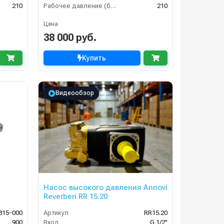
210
Рабочее давление (бар)
210
Цена
38 000 руб.
Купить
Видеообзор
Насос высокого давления Annovi
Reverberi RR 15.20
815-000
Артикул
RR15.20
900
Вход
G 1/2"