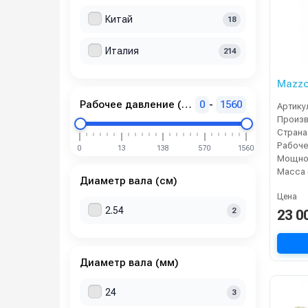
Китай
18
Италия
214
Mazzo
Рабочее давление (бар)
0
-
1560
Артику
Страна
0
13
138
570
1560
Мощнос
Масса 
Диаметр вала (см)
Цена
2.54
2
23 0
Диаметр вала (мм)
24
3