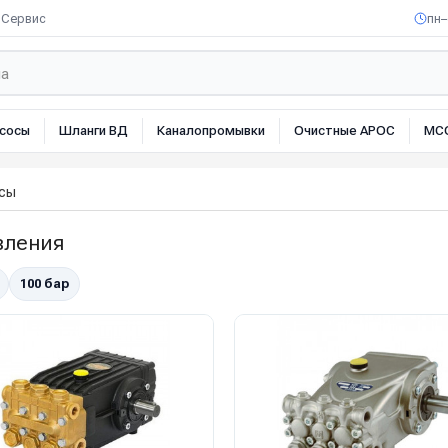
Сервис
пн–
сосы
Шланги ВД
Каналопромывки
Очистные АРОС
МС
осы
вления
100 бар