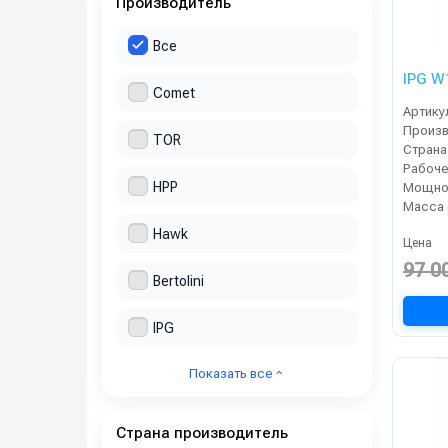
Производитель
Все
IPG W
Comet
Артику
TOR
Страна
HPP
Мощнос
Масса 
Hawk
Цена
97 0
Bertolini
IPG
Показать все
Страна производитель