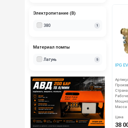
Электропитание (В)
380
1
Материал помпы
Латунь
5
IPG E
Артику
Страна
Мощнос
Масса 
Цена
38 0