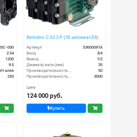
Bertolini C 53.3 P (35 шпонка+Z6)
20C-000
Артикул
53600097A
2.54
Вход
3/4
1200
Выход
1/2
9.5
Диаметр вала (мм)
35
Италия
Производительность (л/мин)
50
250
Производительность (л/ч)
3000
Цена
124 000 руб.
Купить