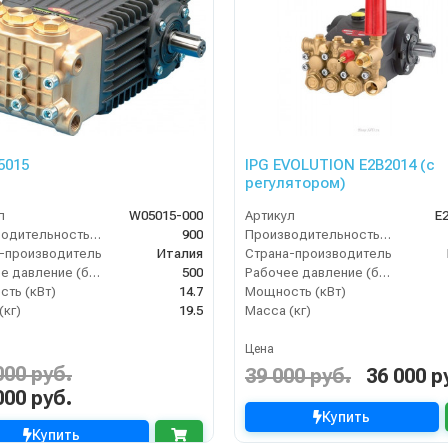
5015
IPG EVOLUTION E2B2014 (с
регулятором)
л
W05015-000
Артикул
E
Производительность (л/ч)
900
Производительность (л/ч)
-производитель
Италия
Страна-производитель
Рабочее давление (бар)
500
Рабочее давление (бар)
ть (кВт)
14.7
Мощность (кВт)
(кг)
19.5
Масса (кг)
Цена
000 руб.
39 000 руб.
36 000 р
000 руб.
Купить
Купить