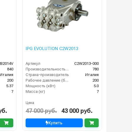
IPG EVOLUTION С2W2013
2B2014V
Артикул
C2W2013-000
840
Производительность (л/ч)
780
Италия
Страна-производитель
Италия
200
Рабочее давление (бар)
200
5.37
Мощность (кВт)
5.0
7
Масса (кг)
7
Цена
уб.
47 000 руб.
43 000 руб.
Купить