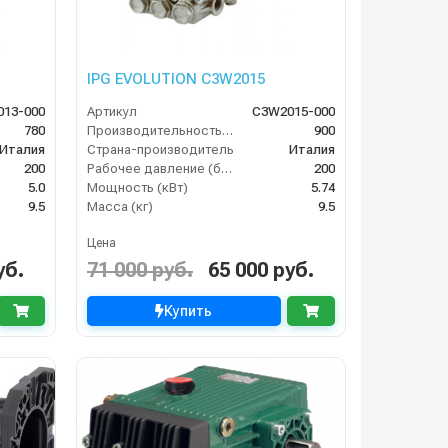
IPG EVOLUTION С3W2015
13-000
Артикул
C3W2015-000
780
Производительность (л/ч)
900
Италия
Страна-производитель
Италия
200
Рабочее давление (бар)
200
5.0
Мощность (кВт)
5.74
9.5
Масса (кг)
9.5
Цена
уб.
71 000 руб.
65 000 руб.
Купить