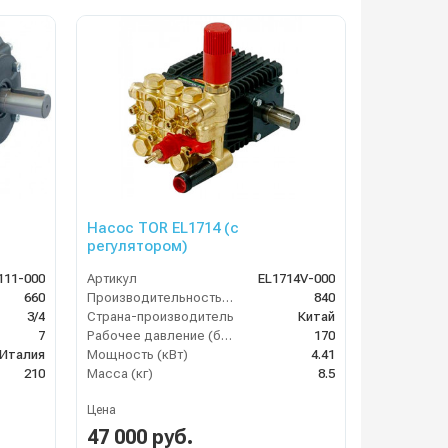
Насос TOR EL1714 (с
регулятором)
111-000
Артикул
EL1714V-000
660
Производительность (л/ч)
840
3/4
Страна-производитель
Китай
7
Рабочее давление (бар)
170
Италия
Мощность (кВт)
4.41
210
Масса (кг)
8.5
Цена
47 000 руб.