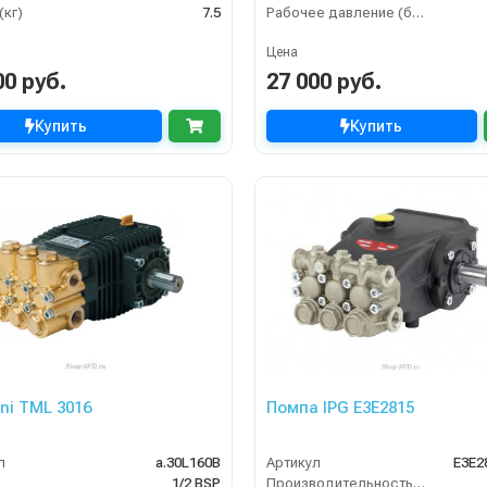
(кг)
7.5
Рабочее давление (бар)
Цена
00 руб.
27 000 руб.
Купить
Купить
ini TML 3016
Помпа IPG E3E2815
л
a.30L160B
Артикул
E3E2
1/2 BSP
Производительность (л/ч)