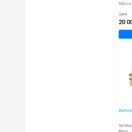
Масса 
Цена
20 0
Bertol
Артику
Вход