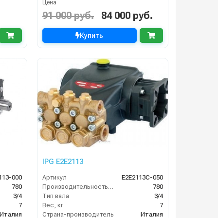
Цена
91 000 руб.
84 000 руб.
Купить
IPG E2E2113
113-000
Артикул
E2E2113C-050
780
Производительность (л/ч)
780
3/4
Тип вала
3/4
7
Вес, кг
7
Италия
Страна-производитель
Италия