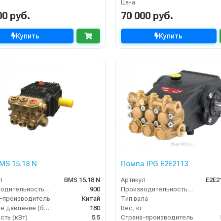
Цена
00 руб.
70 000 руб.
Купить
Купить
MS 15.18 N
Помпа IPG E2E2113
л
BMS 15.18 N
Артикул
E2E2
Производительность (л/ч)
900
Производительность (л/ч)
-производитель
Китай
Тип вала
Рабочее давление (бар)
180
Вес, кг
ть (кВт)
5.5
Страна-производитель