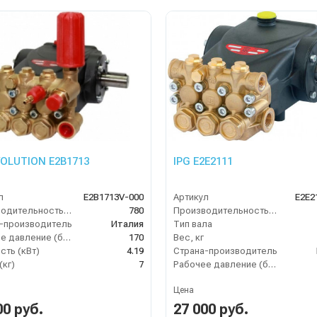
VOLUTION E2B1713
IPG E2E2111
л
E2B1713V-000
Артикул
E2E2
Производительность (л/ч)
780
Производительность (л/ч)
-производитель
Италия
Тип вала
Рабочее давление (бар)
170
Вес, кг
ть (кВт)
4.19
Страна-производитель
(кг)
7
Рабочее давление (бар)
Цена
00 руб.
27 000 руб.