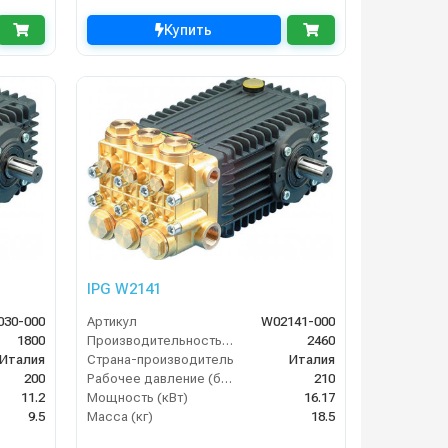
Купить
IPG W2141
030-000
Артикул
W02141-000
1800
Производительность (л/ч)
2460
Италия
Страна-производитель
Италия
200
Рабочее давление (бар)
210
11.2
Мощность (кВт)
16.17
9.5
Масса (кг)
18.5