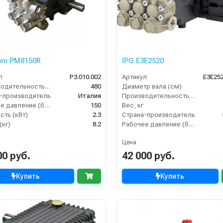
ni PM8150R
IPG E3E2520
л
P3.010.002
Артикул
E3E25
Производительность (л/ч)
480
Диаметр вала (см)
-производитель
Италия
Производительность (л/ч)
Рабочее давление (бар)
150
Вес, кг
ть (кВт)
2.3
Страна-производитель
(кг)
8.2
Рабочее давление (бар)
Цена
00 руб.
42 000 руб.
Купить
Купить