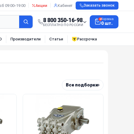
сб 09:00–19:00
Акции
Кабинет
Заказать звонок
8 800 350-16-98
Корзина
0
0 шт.
БЕСПЛАТНО ПО РОССИИ
О
Производители
Статьи
Рассрочка
›
Все подборки