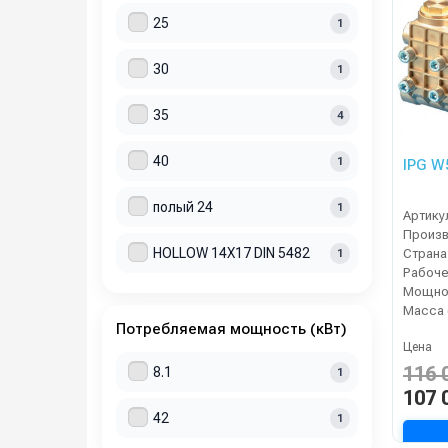
25
1
30
1
35
4
40
1
IPG W
полый 24
1
Артику
HOLLOW 14X17 DIN 5482
Страна
1
Мощнос
Масса 
Потребляемая мощность (кВт)
Цена
116 
8.1
1
107 
42
1