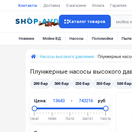
Контакты
Доставка
О магазине
Оплата
Гарантия
Каталог товаров
Новинки
Мойки ВД
Насосы
Поломойки
Пыле
Насосы высокого давления
Плунжерные нас
Плунжерные насосы высокого да
200 бар
300 бар
250 бар
350 бар
500 бар
Цена:
13643
-
743216
руб
13643
19085
75210
268131
743216