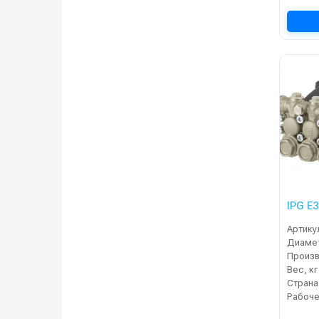
IPG E
Артику
Диамет
Вес, кг
Страна