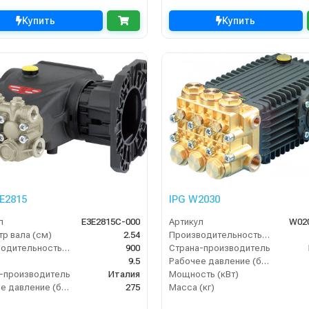
Купить
Купить
3E2815
IPG W2030
л
E3E2815C-000
Артикул
W02
р вала (см)
2.54
Производительность (л/ч)
Производительность (л/ч)
900
Страна-производитель
9.5
Рабочее давление (бар)
-производитель
Италия
Мощность (кВт)
Рабочее давление (бар)
275
Масса (кг)