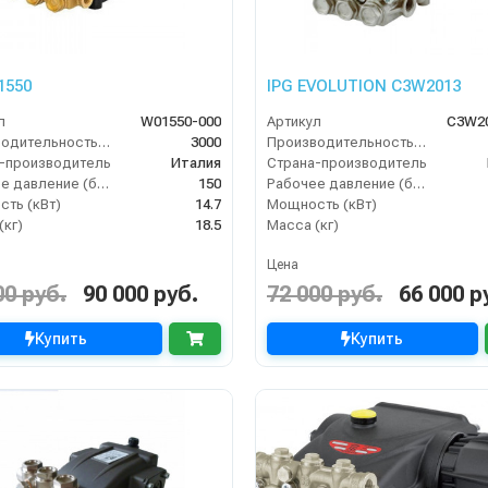
1550
IPG EVOLUTION С3W2013
л
W01550-000
Артикул
C3W20
Производительность (л/ч)
3000
Производительность (л/ч)
-производитель
Италия
Страна-производитель
Рабочее давление (бар)
150
Рабочее давление (бар)
ть (кВт)
14.7
Мощность (кВт)
(кг)
18.5
Масса (кг)
Цена
00 руб.
90 000 руб.
72 000 руб.
66 000 р
Купить
Купить