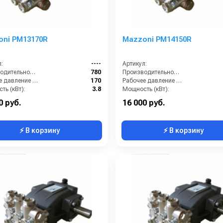
oni PM13170R
Mazzoni PM14150R
:
----
Артикул:
Производительность (л/ч):
780
Производительность (л/ч):
Рабочее давление (бар):
170
Рабочее давление (бар):
ть (кВт):
3.8
Мощность (кВт):
кг):
7.2
Масса (кг):
0 руб.
16 000 руб.
⚡ В корзину
⚡ В корзину