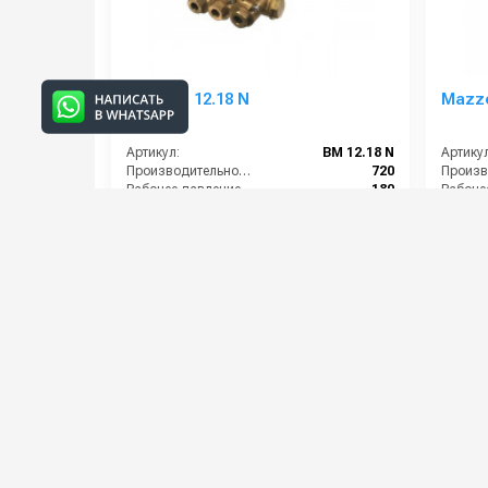
TOR BM 12.18 N
Mazz
Артикул:
BM 12.18 N
Артикул
Производительность (л/ч):
720
Рабочее давление (бар):
180
Мощность (кВт):
4
Мощнос
Электропитание (В):
380
Масса (
18 000 руб.
65 00
⚡ В корзину