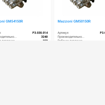
oni GM54150R
Mazzoni GM50150R
:
P3.030.014
Артикул:
P3.
Производительность (л/ч):
3240
Производительность (л/ч):
Рабочее давление (бар):
150
Рабочее давление (бар):
ть (кВт):
15.69
Мощность (кВт):
кг):
12.4
Масса (кг):
0 руб.
64 000 руб.
⚡ В корзину
⚡ В корзину