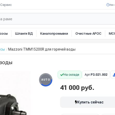
Сервис
пн–
сосы
Шланги ВД
Каналопромывки
Очистные АРОС
МС
осы
Mazzoni TMM15200R для горячей воды
 воды
На складе
Арт:
P3.021.002
AUTO
41 000 руб.
Купить сейчас