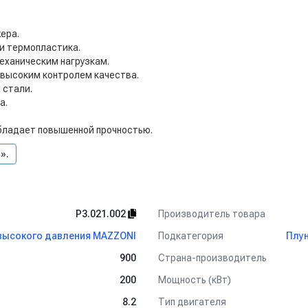
ера.
и термопластика.
механическим нагрузкам.
 высоким контролем качества.
 стали.
а.
бладает повышенной прочностью.
».
Производитель товара
P3.021.002
Подкатегория
высокого давления MAZZONI
Плу
Страна-производитель
900
Мощность (кВт)
200
Тип двигателя
8.2