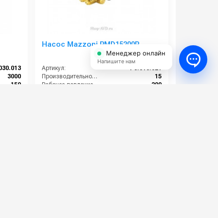
Насос Mazzoni PMD15200R
Менеджер онлайн
Напишите нам
030.013
Артикул:
P3.010.021
3000
Производительность (л/мин):
15
150
Рабочее давление (бар):
200
14.53
Мощность (кВт):
5.5
12.4
Обороты двигателя (об/мин):
1450
31 000 руб.
⚡ В корзину