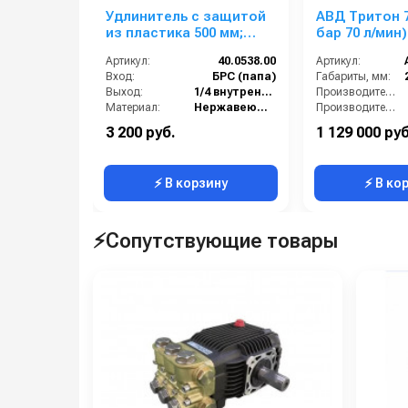
Удлинитель с защитой
АВД Тритон 7
из пластика 500 мм;
бар 70 л/мин)
вход ниппель ARS 350;
Артикул:
40.0538.00
Артикул:
выход 1/4г
Вход:
БРС (папа)
Габариты, мм:
Выход:
1/4 внутренняя резьба
Производительность (л/мин):
Материал:
Нержавеющая сталь
Производительность (л/ч):
Производительность (л/мин):
40
Вес, кг:
3 200 руб.
1 129 000 руб
В коробке:
20
Давление (бар):
⚡ В корзину
⚡ В ко
⚡Сопутствующие товары