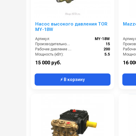
Насос высокого давления TOR
Mazz
MY-18W
Артикул:
MY-18W
Артикул
Производительность (л/мин):
15
Рабочее давление (бар):
200
Мощность (кВт):
5.5
Мощнос
Масса (кг):
10
Масса (
15 000 руб.
16 00
⚡ В корзину