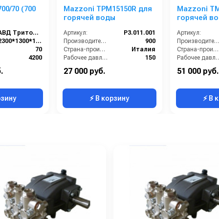
00/70 (700
Mazzoni TPM15150R для
Mazzoni T
горячей воды
горячей в
АВД Тритон 700/70
Артикул:
P3.011.001
Артикул:
2300*1300*1800
Производительность (л/ч):
900
Производительность (л/ч
70
Страна-производитель:
Италия
Страна-производитель:
4200
Рабочее давление (бар):
150
Рабочее давлени
1600
Мощность (кВт):
4.2
Мощность (кВт):
.
27 000 руб.
51 000 руб.
700
Масса (кг):
8.2
Масса (кг):
рзину
⚡ В корзину
⚡ В 