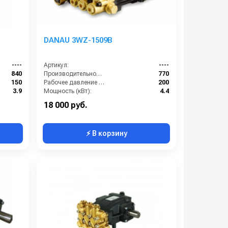
DANAU 3WZ-1509B
----
Артикул:
----
840
Производительность (л/ч):
770
150
Рабочее давление (бар):
200
3.9
Мощность (кВт):
4.4
7.2
Масса (кг):
7.2
18 000 руб.
⚡ В корзину