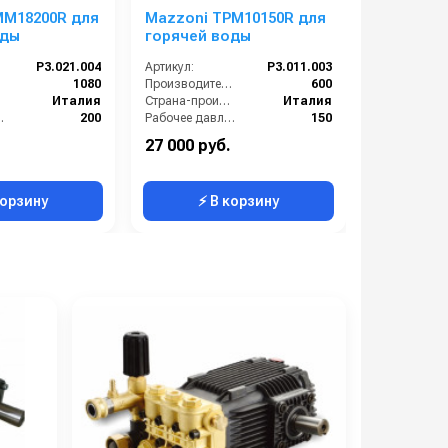
MM18200R для
Mazzoni TPM10150R для
Mazzoni 
оды
горячей воды
горячей 
P3.021.004
Артикул:
P3.011.003
Артикул:
):
1080
Производительность (л/ч):
600
Италия
Страна-производитель:
Италия
е (бар):
200
Рабочее давление (бар):
150
6.7
Мощность (кВт):
2.8
27 000 руб.
27 000 ру
8.2
Масса (кг):
8.2
Масса (кг):
корзину
⚡ В корзину
⚡ 