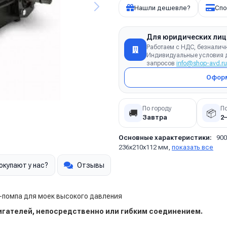
Нашли дешевле?
Спо
Для юридических лиц
Работаем с НДС, безналич
Индивидуальные условия д
запросов
info@shop-avd.ru
Оформ
По городу
П
🚚
📦
Завтра
2
Основные характеристики:
900
236х210х112 мм,
показать все
окупают у нас?
Отзывы
с-помпа для моек высокого давления
игателей, непосредственно или гибким соединением.