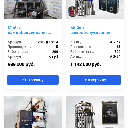
Мойка
Мойка
самообслуживания
самообслуживания
Стандарт 4 поста
Элеганс 4 поста
Артикул:
Стандарт 4
Артикул:
AG-34
Производительность (л/мин):
15
Продолжительность работы (мин):
15
Рабочее давление (бар):
200
Рабочее давление (бар):
200
Артикул:
стр4
Артикул:
AG-34
Страна-производитель:
Россия
Страна-производитель:
Россия
989 000 руб.
1 148 000 руб.
⚡ В корзину
⚡ В корзину