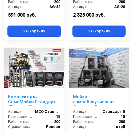
Рабочее давление (бар):
200
Рабочее давление (бар):
200
Артикул:
AG-32
Артикул:
AG-20
Страна-производитель:
Россия
Страна-производитель:
Россия
591 000 руб.
2 325 000 руб.
⚡ В корзину
⚡ В корзину
Комплект для
Мойка
СамоМойки Стандарт+
самообслуживания
(9 функций)
Стандарт 5 постов
Артикул:
МСО Стандарт+ (9 функций)
Артикул:
Стандарт 5
Производительность (л/мин):
15
Производительность (л/мин):
15
Рабочее давление (бар):
200
Рабочее давление (бар):
200
Страна-производитель:
Россия
Артикул:
стр5
Гарантия:
1 год
Страна-производитель:
Россия