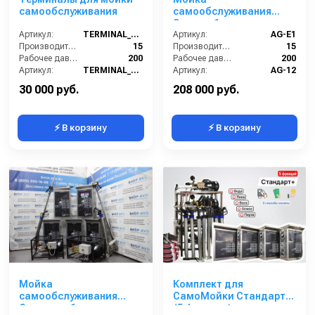
Выезд сервисного специалиста на вашу мойку 24/7
самообслуживания
самообслуживания
Эконом 1 пост
Гибкая система скидок на оборудование
Артикул:
TERMINAL_MSO
Артикул:
AG-E1
Обзор оборудования:
Производительность (л/мин):
15
Производительность (л/мин):
15
Рабочее давление (бар):
200
Рабочее давление (бар):
200
Артикул:
TERMINAL_MSO
Артикул:
AG-12
Страна-производитель:
Россия
Страна-производитель:
Россия
30 000 руб.
208 000 руб.
⚡ В корзину
⚡ В корзину
Мойка
Комплект для
самообслуживания
СамоМойки Стандарт+
Стандарт 1 пост
(5 функции)