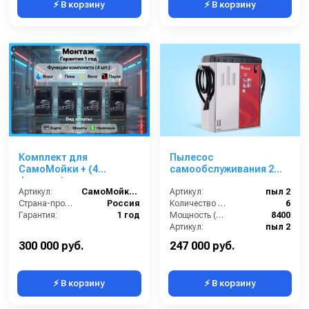
⚡ В корзину
⚡ В корзину
Комплект для
Пылесос
СамоМойки + (4
самообслуживания 2
функции)
поста
Артикул:
СамоМойки + (4 функции)
Артикул:
пыл 2
Страна-производитель:
Россия
Количество турбин (шт):
6
Гарантия:
1 год
Мощность (Вт):
8400
Артикул:
пыл 2
Корпус:
нержавейка
300 000 руб.
247 000 руб.
⚡ В корзину
⚡ В корзину