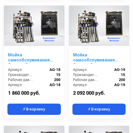
Мойка
Мойка
самообслуживания
самообслуживания
Эконом 8 постов
Эконом 9 постов
Артикул:
AG-18
Артикул:
AG-19
Производительность (л/мин):
15
Производительность (л/мин):
15
Рабочее давление (бар):
200
Рабочее давление (бар):
200
Артикул:
AG-18
Артикул:
AG-19
Страна-производитель:
Россия
Страна-производитель:
Россия
1 860 000 руб.
2 092 000 руб.
⚡ В корзину
⚡ В корзину