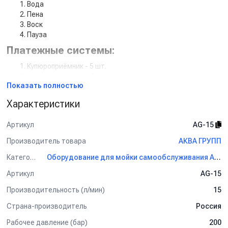
Вода
Пена
Воск
Пауза
Платежные системы:
Купюроприёмник - 5 шт.
Монетоприемник - 5 шт.
Показать полностью
Эквайринг (доп услуга)
QR код оплата по СБП (доп услуга)
Характеристики
Силовая часть:
Артикул
AG-15
Аппарат высокого давления 200 бар 15 литров в минуту -
5 шт.
Производитель товара
АКВА ГРУПП
10 дозирующих насосов [пена/воск]
Категория
Оборудование для мойки самообслуживания АКВА ГРУПП
Силовой блок управления - 5 шт.
Навесное оборудование:
Артикул
AG-15
Производительность (л/мин)
15
10 пистолетов [вода/пена]
10 консолей [вода/пена]
Страна-производитель
Россия
10 держателей пистолета [вода/пена]
20 держателей ковриков [вода/пена]
Рабочее давление (бар)
200