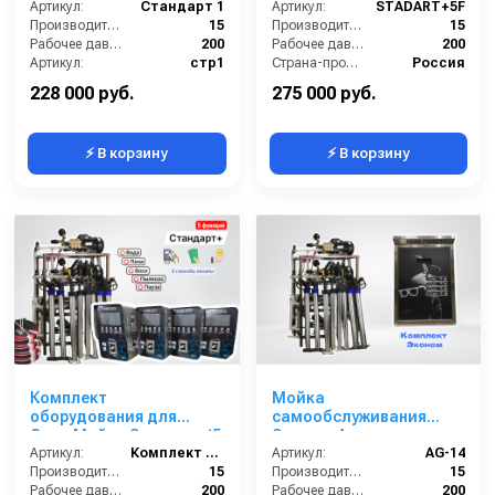
Артикул:
Стандарт 1
Артикул:
STADART+5F
Производительность (л/мин):
15
Производительность (л/мин):
15
Рабочее давление (бар):
200
Рабочее давление (бар):
200
Артикул:
стр1
Страна-производитель:
Россия
Страна-производитель:
Россия
Гарантия:
1 год
228 000 руб.
275 000 руб.
⚡ В корзину
⚡ В корзину
Комплект
Мойка
оборудования для
самообслуживания
СамоМойки Элеганс+ (5
Эконом 4 поста
функции)
Артикул:
Комплект оборудования для МСО
Артикул:
AG-14
Производительность (л/мин):
15
Производительность (л/мин):
15
Рабочее давление (бар):
200
Рабочее давление (бар):
200