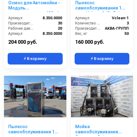
Осмос для Автомойки -
Пылесос
Модуль
самообслуживания 1
водоподготовки 400 л/ч
пост Vclean-1 (2 кВт)
Артикул:
8.350.0000
Артикул:
Vclean-1
Производительность (л/мин):
30
Количество турбин (шт):
3
Рабочее давление (бар):
20
Производитель:
АКВА-ГРУПП
Артикул:
8.350.0000
Вес, кг:
50
Страна-производитель:
Россия
Страна-производитель:
Россия
204 000 руб.
160 000 руб.
⚡ В корзину
⚡ В корзину
Пылесос
Мойка
самообслуживания 1
самообслуживания
пост
Стандарт 2 поста