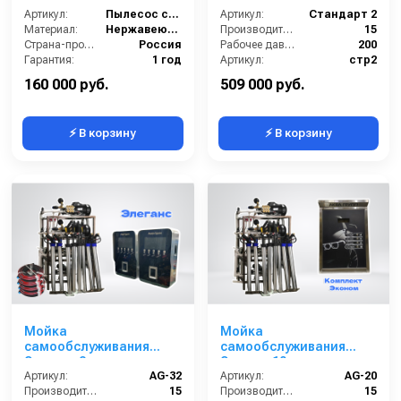
Артикул:
Пылесос самообслуживания 1 пост
Артикул:
Стандарт 2
Материал:
Нержавеющая Сталь
Производительность (л/мин):
15
Страна-производитель:
Россия
Рабочее давление (бар):
200
Гарантия:
1 год
Артикул:
стр2
Страна-производитель:
Россия
160 000 руб.
509 000 руб.
⚡ В корзину
⚡ В корзину
Мойка
Мойка
самообслуживания
самообслуживания
Элеганс 2 поста
Эконом 10 постов
Артикул:
AG-32
Артикул:
AG-20
Производительность (л/мин):
15
Производительность (л/мин):
15