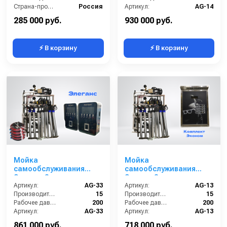
Страна-производитель:
Россия
Артикул:
AG-14
Гарантия:
1 год
Страна-производитель:
Россия
285 000 руб.
930 000 руб.
⚡ В корзину
⚡ В корзину
Мойка
Мойка
самообслуживания
самообслуживания
Элеганс 3 поста
Эконом 3 поста
Артикул:
AG-33
Артикул:
AG-13
Производительность (л/мин):
15
Производительность (л/мин):
15
Рабочее давление (бар):
200
Рабочее давление (бар):
200
Артикул:
AG-33
Артикул:
AG-13
Страна-производитель:
Россия
Страна-производитель:
Россия
861 000 руб.
718 000 руб.