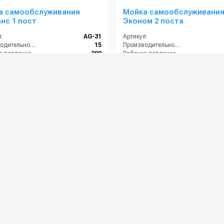
а самообслуживания
Мойка самообслуживани
нс 1 пост
Эконом 2 поста
:
AG-31
Артикул:
Производительность (л/мин):
15
Производительность (л/мин):
Рабочее давление (бар):
200
Рабочее давление (бар):
:
AG-31
Артикул:
Страна-производитель:
Россия
Страна-производитель:
00 руб.
442 000 руб.
⚡ В корзину
⚡ В корзину