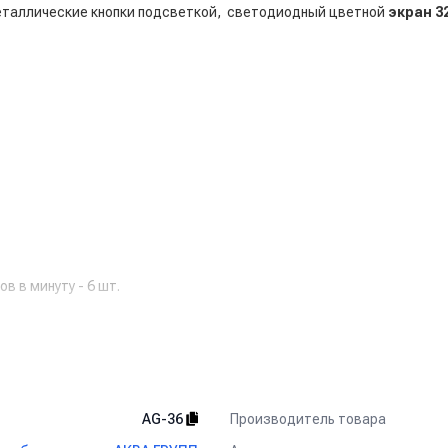
таллические кнопки подсветкой, светодиодный цветной
экран 3
в в минуту - 6 шт.
Производитель товара
AG-36