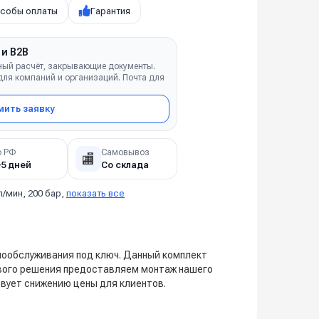
собы оплаты
Гарантия
 и B2B
ный расчёт, закрывающие документы.
ля компаний и организаций. Почта для
ить заявку
о РФ
Самовывоз
🏬
–5 дней
Со склада
л/мин, 200 бар,
показать все
мообслуживания под ключ. Данный комплект
ового решения предоставляем монтаж нашего
вует снижению цены для клиентов.