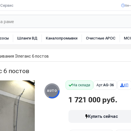
Сервис
пн–
сосы
Шланги ВД
Каналопромывки
Очистные АРОС
МС
ивания Элеганс 6 постов
 6 постов
На складе
Арт:
AG-36
КП
AUTO
1 721 000 руб.
Купить сейчас