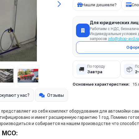
Нашли дешевле?
Спо
Для юридических лиц
Работаем с НДС, безналич
Индивидуальные условия д
запросов
info@shop-avd.ru
Оформ
По городу
П
🚚
📦
Завтра
2
Основные характеристики:
15 
окупают у нас?
Отзывы
 представляет из себя комплект оборудования для автомойки са
ртифицировано и имеет расширенную гарантию 1 год. Помимо гот
 производиться и собирается на нашем производстве что способст
я МСО: