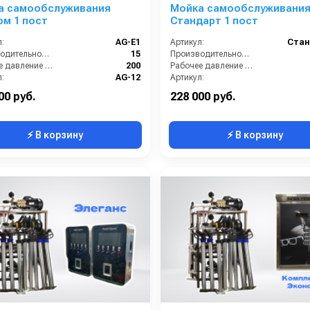
а самообслуживания
Мойка самообслуживани
м 1 пост
Стандарт 1 пост
:
AG-E1
Артикул:
Стан
Производительность (л/мин):
15
Производительность (л/мин):
Рабочее давление (бар):
200
Рабочее давление (бар):
:
AG-12
Артикул:
Страна-производитель:
Россия
Страна-производитель:
00 руб.
228 000 руб.
⚡ В корзину
⚡ В корзину