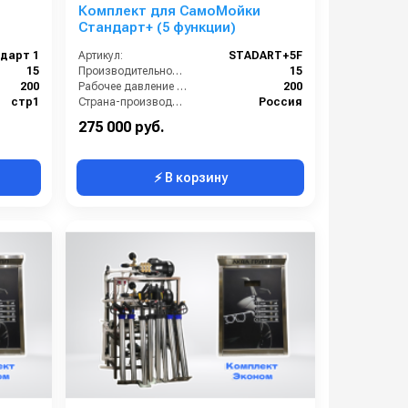
я
Комплект для СамоМойки
Стандарт+ (5 функции)
дарт 1
Артикул:
STADART+5F
15
Производительность (л/мин):
15
200
Рабочее давление (бар):
200
стр1
Страна-производитель:
Россия
Россия
Гарантия:
1 год
275 000 руб.
⚡ В корзину