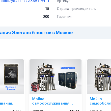
Артикул
мообслуживания АКВА ГРУПП
Страна-производитель
15
Гарантия
200
г за 1 пост
ания Элеганс 6 постов в Москве
й для СЭС)
Мойка
Мойка
ивания
самообслуживания
самообслу
стов
Элеганс 3 поста
Эконом 5 