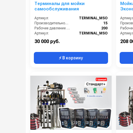
Гибкая система скидок на оборудование
Терминалы для мойки
Мойк
самообслуживания
Эконо
Обзор оборудования:
Артикул:
TERMINAL_MSO
Артикул
Производительность (л/мин):
15
Рабочее давление (бар):
200
Артикул:
TERMINAL_MSO
Артикул
Страна-производитель:
Россия
30 000 руб.
208 0
⚡ В корзину