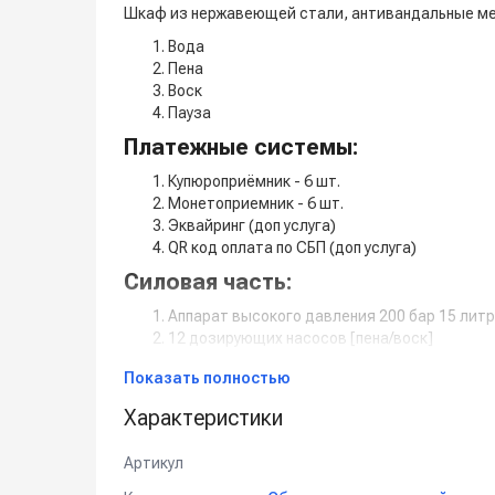
Шкаф из нержавеющей стали, антивандальные ме
Вода
Пена
Воск
Пауза
Платежные системы:
Купюроприёмник - 6 шт.
Монетоприемник - 6 шт.
Эквайринг (доп услуга)
QR код оплата по СБП (доп услуга)
Силовая часть:
Аппарат высокого давления 200 бар 15 литро
12 дозирующих насосов [пена/воск]
Силовой блок управления - 6 шт.
Показать полностью
Навесное оборудование:
Характеристики
12 пистолетов [вода/пена]
12 консолей [вода/пена]
Артикул
12 держателей пистолета [вода/пена]