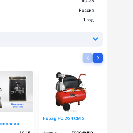
AG-36
Россия
1 год
Fubag FC 2/24 CM 2
Мойка
живания
самообс
постов
Элеганс 