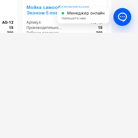
я
Мойка самообслуживания
Эконом 5 постов
Менеджер онлайн
Напишите нам
AG-12
Артикул:
AG-15
15
Производительность (л/мин):
15
200
Рабочее давление (бар):
200
AG-12
Артикул:
AG-15
Россия
Страна-производитель:
Россия
1 162 000 руб.
⚡ В корзину