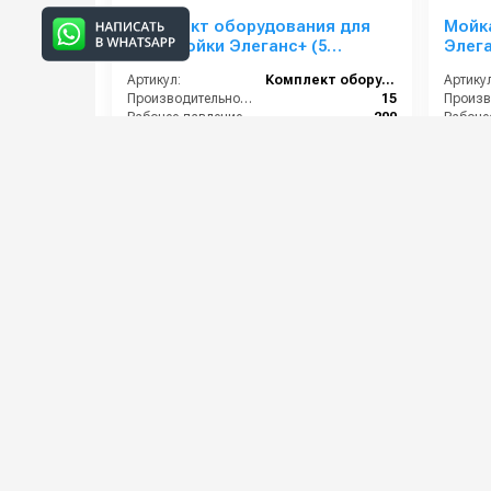
Комплект оборудования для
Мойк
СамоМойки Элеганс+ (5
Элега
функции)
Артикул:
Комплект оборудования для МСО
Артикул
Производительность (л/мин):
15
Рабочее давление (бар):
200
Страна-производитель:
Россия
Артикул
Гарантия:
1 год
285 000 руб.
295 0
⚡ В корзину