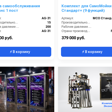
а самообслуживания
Комплект для СамоМойки
нс 1 пост
Стандарт+ (9 функций)
:
AG-31
Артикул:
Производительность (л/мин):
15
Производительность (л/мин):
Рабочее давление (бар):
200
Рабочее давление (бар):
:
AG-31
Страна-производитель:
Страна-производитель:
Россия
Гарантия:
00 руб.
379 000 руб.
⚡ В корзину
⚡ В корзину