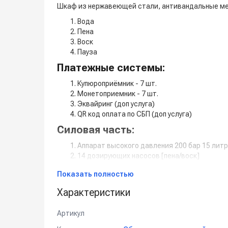
Шкаф из нержавеющей стали, антивандальные ме
Вода
Пена
Воск
Пауза
Платежные системы:
Купюроприёмник - 7 шт.
Монетоприемник - 7 шт.
Эквайринг (доп услуга)
QR код оплата по СБП (доп услуга)
Силовая часть:
Аппарат высокого давления 200 бар 15 литро
14 дозирующих насосов [пена/воск]
Силовой блок управления - 7 шт.
Показать полностью
Навесное оборудование:
Характеристики
14 пистолетов [вода/пена]
14 консолей [вода/пена]
Артикул
14 держателей пистолета [вода/пена]