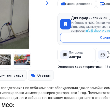
Нашли дешевле?
Спо
Для юридических лиц
Работаем с НДС, безналич
Индивидуальные условия д
запросов
info@shop-avd.ru
Оформ
По городу
П
🚚
📦
Завтра
2
Основные характеристики:
15 
окупают у нас?
Отзывы
 представляет из себя комплект оборудования для автомойки са
ртифицировано и имеет расширенную гарантию 1 год. Помимо гот
 производиться и собирается на нашем производстве что способст
я МСО: