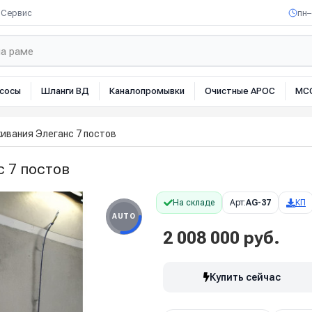
Сервис
пн–
сосы
Шланги ВД
Каналопромывки
Очистные АРОС
МС
ивания Элеганс 7 постов
 7 постов
На складе
Арт:
AG-37
КП
AUTO
2 008 000 руб.
Купить сейчас