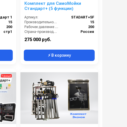
я
Комплект для СамоМойки
Стандарт+ (5 функции)
дарт 1
Артикул:
STADART+5F
15
Производительность (л/мин):
15
200
Рабочее давление (бар):
200
стр1
Страна-производитель:
Россия
Россия
Гарантия:
1 год
275 000 руб.
⚡ В корзину