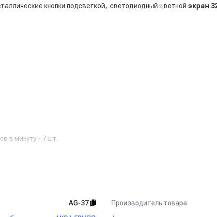
таллические кнопки подсветкой, светодиодный цветной
экран 3
в в минуту - 7 шт.
Производитель товара
AG-37