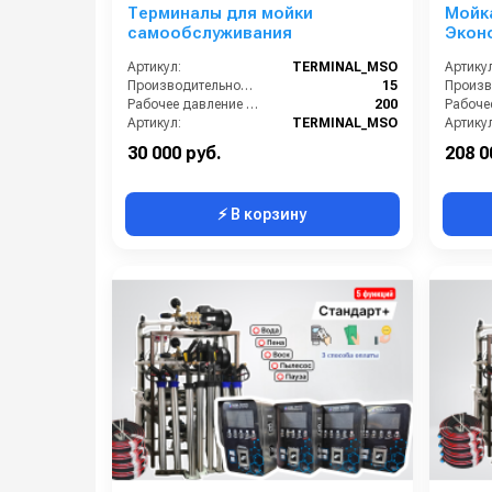
Гибкая система скидок на оборудование
Терминалы для мойки
Мойк
самообслуживания
Эконо
Обзор оборудования:
Артикул:
TERMINAL_MSO
Артикул
Производительность (л/мин):
15
Рабочее давление (бар):
200
Артикул:
TERMINAL_MSO
Артикул
Страна-производитель:
Россия
30 000 руб.
208 0
⚡ В корзину