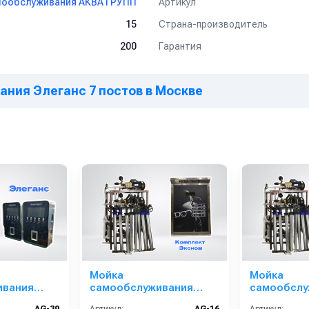
Артикул
мообслуживания АКВА ГРУПП
Страна-производитель
15
Гарантия
200
г за 1 пост
ания Элеганс 7 постов в Москве
й для СЭС)
Мойка
Мойка
ивания
самообслуживания
самообслу
остов
Эконом 6 постов
Эконом 9 