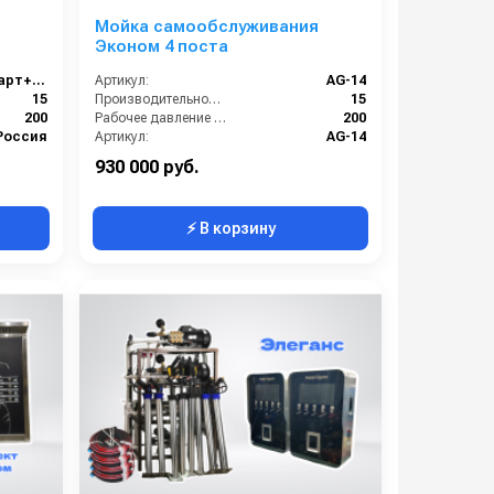
Мойка самообслуживания
Эконом 4 поста
МСО Стандарт+ (9 функций)
Артикул:
AG-14
15
Производительность (л/мин):
15
200
Рабочее давление (бар):
200
Россия
Артикул:
AG-14
1 год
Страна-производитель:
Россия
930 000 руб.
⚡ В корзину