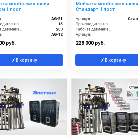
а самообслуживания
Мойка самообслуживани
м 1 пост
Стандарт 1 пост
:
AG-E1
Артикул:
Стан
Производительность (л/мин):
15
Производительность (л/мин):
Рабочее давление (бар):
200
Рабочее давление (бар):
:
AG-12
Артикул:
Страна-производитель:
Россия
Страна-производитель:
00 руб.
228 000 руб.
⚡ В корзину
⚡ В корзину