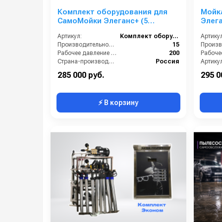
Комплект оборудования для
Мойк
СамоМойки Элеганс+ (5
Элега
функции)
Артикул:
Комплект оборудования для МСО
Артикул
Производительность (л/мин):
15
Рабочее давление (бар):
200
Страна-производитель:
Россия
Артикул
Гарантия:
1 год
285 000 руб.
295 0
⚡ В корзину