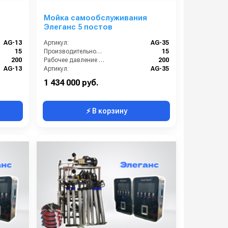
я
Мойка самообслуживания
Элеганс 5 постов
AG-13
Артикул:
AG-35
15
Производительность (л/мин):
15
200
Рабочее давление (бар):
200
AG-13
Артикул:
AG-35
Россия
Страна-производитель:
Россия
1 434 000 руб.
⚡ В корзину