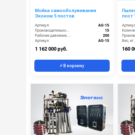
Мойка самообслуживания
Пыле
Эконом 5 постов
Артикул:
AG-15
Артикул
Производительность (л/мин):
15
Рабочее давление (бар):
200
Произв
Артикул:
AG-15
Вес, кг:
Страна-производитель:
Россия
1 162 000 руб.
160 0
⚡ В корзину