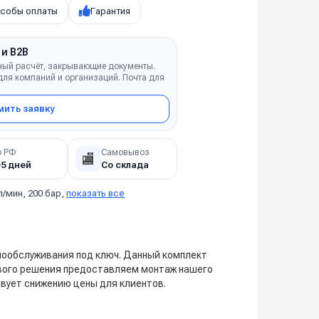
собы оплаты
Гарантия
 и B2B
ный расчёт, закрывающие документы.
ля компаний и организаций. Почта для
ить заявку
о РФ
Самовывоз
🏬
–5 дней
Со склада
л/мин, 200 бар,
показать все
мообслуживания под ключ. Данный комплект
ового решения предоставляем монтаж нашего
вует снижению цены для клиентов.