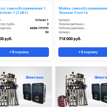
сос самообслуживания 1
Мойка самообслуживани
пост Vclean-1 (2 кВт)
Эконом 3 поста
:
Vclean-1
Артикул:
Количество турбин (шт):
3
Производительность (л/мин):
одитель:
АКВА-ГРУПП
Рабочее давление (бар):
50
Артикул:
Страна-производитель:
Россия
Страна-производитель:
00 руб.
718 000 руб.
⚡ В корзину
⚡ В корзину